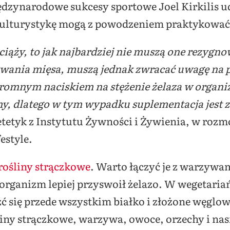
dzynarodowe sukcesy sportowe Joel Kirkilis u
kulturystykę mogą z powodzeniem praktykowa
 ciąży, to jak najbardziej nie muszą one rezygno
wania mięsa, muszą jednak zwracać uwagę na p
ogromnym
naciskiem na stężenie żelaza w organi
y, dlatego w tym wypadku suplementacja jest 
tetyk z Instytutu Żywności i Żywienia, w rozm
estyle.
rośliny strączkowe
. Warto łączyć je z warzywa
organizm lepiej przyswoił żelazo. W wegetariańs
ć się przede wszystkim białko i złożone węglow
liny strączkowe, warzywa, owoce, orzechy i nas