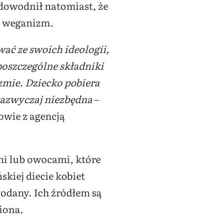
dowodnił natomiast, że
ć weganizm.
wać ze swoich ideologii,
oszczególne składniki
zmie. Dziecko pobiera
zazwyczaj niezbędna
–
owie z agencją
mi lub owocami, które
kiej diecie kobiet
odany. Ich źródłem są
iona.