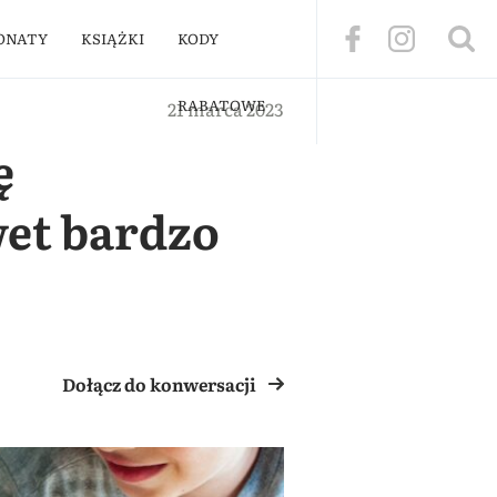
ONATY
KSIĄŻKI
KODY
RABATOWE
21 marca 2023
ę
et bardzo
Dołącz do konwersacji