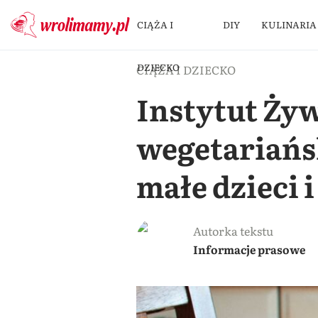
CIĄŻA I
DIY
KULINARIA
DZIECKO
CIĄŻA I DZIECKO
Instytut Żyw
wegetariańs
małe dzieci 
Autorka tekstu
Informacje prasowe