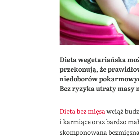
Dieta wegetariańska może
przekonują, że prawidło
niedoborów pokarmowych.
Bez ryzyka utraty masy
Dieta bez mięsa
wciąż budzi
i karmiące oraz bardzo mał
skomponowana bezmięsna di