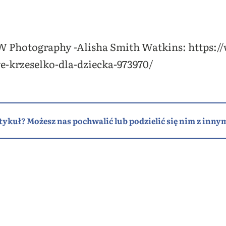
W Photography -Alisha Smith Watkins: https:/
we-krzeselko-dla-dziecka-973970/
tykuł? Możesz nas pochwalić lub podzielić się nim z innym