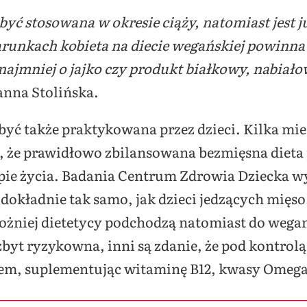
być stosowana w okresie ciąży, natomiast jest 
runkach kobieta na diecie wegańskiej powinna 
najmniej o jajko czy produkt białkowy, nabiał
nna Stolińska.
być także praktykowana przez dzieci. Kilka mi
o, że prawidłowo zbilansowana bezmięsna dieta 
pie życia. Badania Centrum Zdrowia Dziecka wyk
dokładnie tak samo, jak dzieci jedzących mięso
rożniej dietetycy podchodzą natomiast do wega
 zbyt ryzykowna, inni są zdanie, że pod kontrolą
em, suplementując witaminę B12, kwasy Omega-