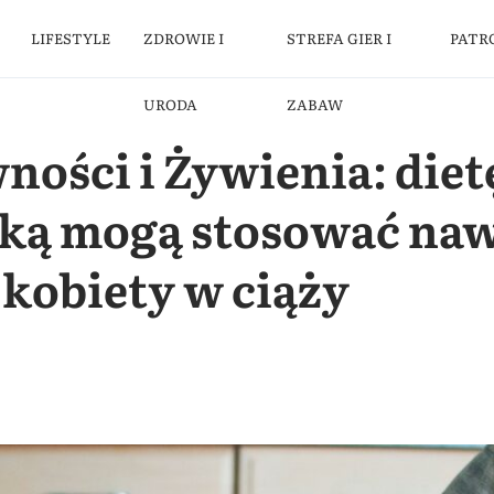
LIFESTYLE
ZDROWIE I
STREFA GIER I
PATR
URODA
ZABAW
ności i Żywienia: diet
ką mogą stosować naw
i kobiety w ciąży