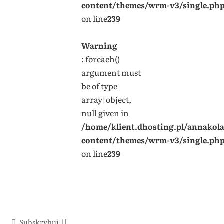
content/themes/wrm-v3/single.ph
on line
239
Warning
: foreach()
argument must
be of type
array|object,
null given in
/home/klient.dhosting.pl/annakol
content/themes/wrm-v3/single.ph
on line
239
Subskrybuj