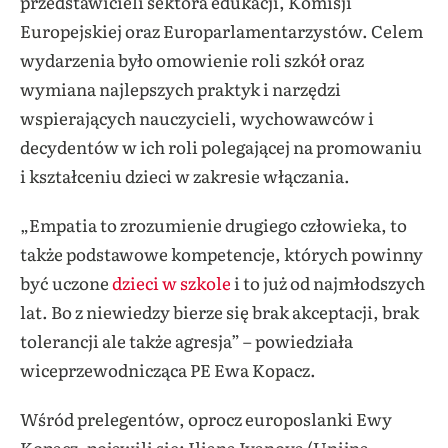
przedstawicieli sektora edukacji, Komisji
Europejskiej oraz Europarlamentarzystów. Celem
wydarzenia było omowienie roli szkół oraz
wymiana najlepszych praktyk i narzędzi
wspierających nauczycieli, wychowawców i
decydentów w ich roli polegającej na promowaniu
i kształceniu dzieci w zakresie włączania.
„Empatia to zrozumienie drugiego człowieka, to
także podstawowe kompetencje, których powinny
być uczone
dzieci
w szkole
i to już od najmłodszych
lat. Bo z niewiedzy bierze się brak akceptacji, brak
tolerancji ale także agresja” – powiedziała
wiceprzewodnicząca PE Ewa Kopacz.
Wśród prelegentów, oprocz europoslanki Ewy
Kopacz, pojawili się: Iliana Ivanova (Unijna