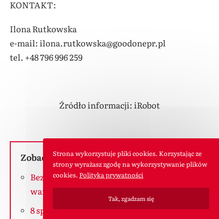
KONTAKT:
Ilona Rutkowska
e-mail: ilona.rutkowska@goodonepr.pl
tel. +48 796 996 259
Źródło informacji: iRobot
Strona wykorzystuje pliki cookies. Korzystając ze
Zobacz inne wpisy o tej tematyce:
strony wyrażasz zgodę na wykorzystywanie plików
cookies.
Polityka prywatności
Bezprzewodowy odkurzacz do domu i
warsztatu
Tak, zgadzam się
8 sprytnych sposobów, które ułatwią każde