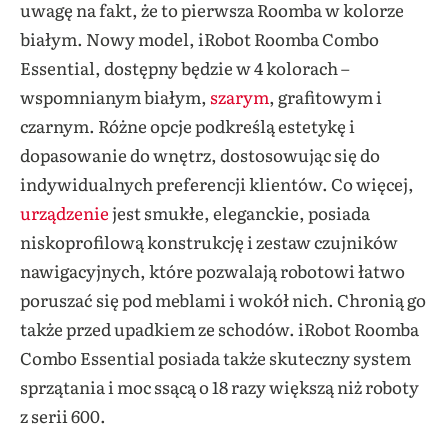
uwagę na fakt, że to pierwsza Roomba w kolorze
białym. Nowy model, iRobot Roomba Combo
Essential, dostępny będzie w 4 kolorach –
wspomnianym białym,
szarym
, grafitowym i
czarnym. Różne opcje podkreślą estetykę i
dopasowanie do wnętrz, dostosowując się do
indywidualnych preferencji klientów. Co więcej,
urządzenie
jest smukłe, eleganckie, posiada
niskoprofilową konstrukcję i zestaw czujników
nawigacyjnych, które pozwalają robotowi łatwo
poruszać się pod meblami i wokół nich. Chronią go
także przed upadkiem ze schodów. iRobot Roomba
Combo Essential posiada także skuteczny system
sprzątania i moc ssącą o 18 razy większą niż roboty
z serii 600.