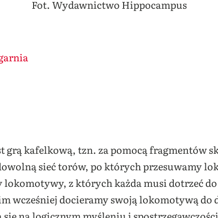
Fot. Wydawnictwo Hippocampus
garnia
est grą kafelkową, tzn. za pomocą fragmentów sk
dowolną sieć torów, po których przesuwamy lo
y lokomotywy, z których każda musi dotrzeć do
 im wcześniej docieramy swoją lokomotywą do d
 się na logicznym myśleniu i spostrzegawczości