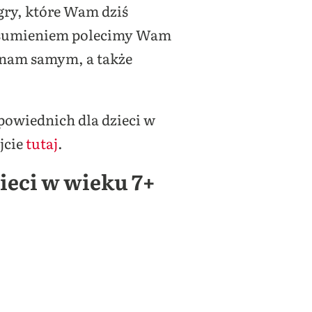
 gry, które Wam dziś
m sumieniem polecimy Wam
, nam samym, a także
dpowiednich dla dzieci w
jcie
tutaj
.
zieci w wieku 7+