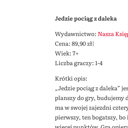
Jedzie pociąg z daleka
Wydawnictwo:
Nasza Księ
Cena: 89,90 zł|
Wiek: 7+
Liczba graczy: 1-4
Krótki opis:
„Jedzie pociąg z daleka” j
planszy do gry, budujemy 
ma w swojej zajezdni czter
pierwszy, ten bogatszy, bo
więcej punktów. Gra opiera