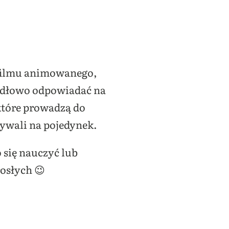
 filmu animowanego,
widłowo odpowiadać na
które prowadzą do
ywali na pojedynek.
o się nauczyć lub
rosłych 😉