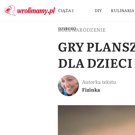
CIĄŻA I
DIY
KULINARIA
DZIECKO
BOŻE NARODZENIE
GRY PLANS
DLA DZIECI
Autorka tekstu
Fizinka