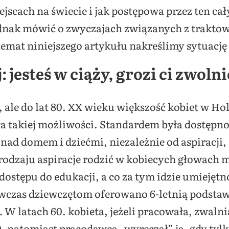
scach na świecie i jak postępowa przez ten cały
 jednak mówić o zwyczajach związanych z trakto
 temat niniejszego artykułu nakreślimy sytuację
 jesteś w ciąży, grozi ci zwoln
 ale do lat 80. XX wieku większość kobiet w Ho
a takiej możliwości. Standardem była dostępno
 nad domem i dziećmi, niezależnie od aspiracji, 
 rodzaju aspiracje rodzić w kobiecych głowach
dostępu do edukacji, a co za tym idzie umiejętn
Wówczas dziewczętom oferowano 6-letnią podstaw
latach 60. kobieta, jeżeli pracowała, zwalni
0. natomiast pracodawca „wyręczał” ją, gdy tylk