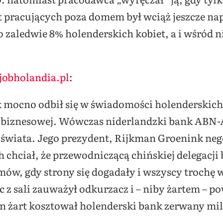
et pracujących poza domem był wciąż jeszcze n
aledwie 8% holenderskich kobiet, a i wśród ni
obholandia.pl
:
ak mocno odbił się w świadomości holenderskich
y biznesowej. Wówczas niderlandzki bank ABN
świata. Jego prezydent, Rijkman Groenink neg
 chciał, że przewodniczącą chińskiej delegacji 
ów, gdy strony się dogadały i wszyscy trochę
 z sali zauważył odkurzacz i – niby żartem – po
en żart kosztował holenderski bank zerwany mi