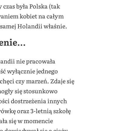
 czas była Polska (tak
waniem kobiet na całym
 samej Holandii właśnie.
ienie…
landii nie pracowała
ść wyłącznie jednego
chęci czy marzeń. Zdaje się
 mogły się stosunkowo
ości dostrzeżenia innych
ówkę oraz 3-letnią szkołę
ała się w momencie
o dowiadywał się o ciąży.