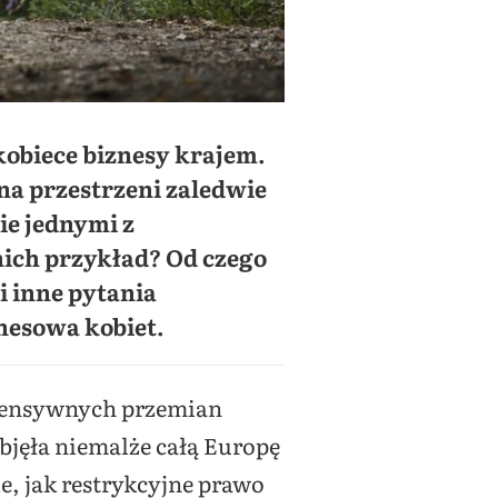
obiece biznesy krajem.
na przestrzeni zaledwie
ie jednymi z
 nich przykład? Od czego
i inne pytania
nesowa kobiet.
intensywnych przemian
bjęła niemalże całą Europę
ie, jak restrykcyjne prawo