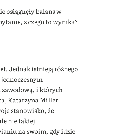
ie osiągnęły balans w
pytanie, z czego to wynika?
iet. Jednak istnieją różnego
zy jednoczesnym
ą zawodową, i których
a, Katarzyna Miller
woje stanowisko, że
e nie takiej
ianiu na swoim, gdy idzie