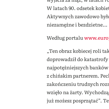
W latach 90. odsetek kobi
Aktywnych zawodowo było z
niezamężne i bezdzietne…
Według portalu
www.euroj
„Ten obraz kobiecej roli t
doprowadził do katastrof
najpotężniejszych banków 
z chińskim partnerem. Pech
zakończeniu trudnych rozm
wzięło na żarty. Wychodząc
już możesz posprzątać”. T