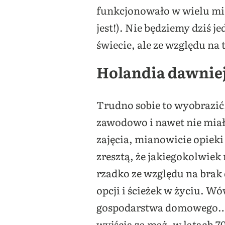
funkcjonowało w wielu miej
jest!). Nie będziemy dziś
świecie, ale ze względu na
Holandia dawniej:
Trudno sobie to wyobrazić,
zawodowo i nawet nie miał
zajęcia, mianowicie opieki
zresztą, że jakiegokolwiek
rzadko ze względu na brak 
opcji i ścieżek w życiu. 
gospodarstwa domowego… W 
wyjścia za mąż, w latach 7