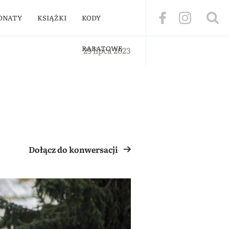
ONATY
KSIĄŻKI
KODY
RABATOWE
29 lipca 2023
Dołącz do konwersacji