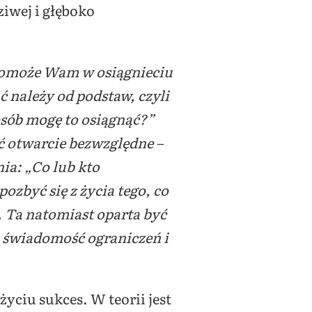
ziwej i głęboko
 pomoże Wam w osiągnieciu
należy od podstaw, czyli
posób mogę to osiągnąć?”
ć otwarcie bezwzględne –
ia: „Co lub kto
ozbyć się z życia tego, co
 Ta natomiast oparta być
 świadomość ograniczeń i
yciu sukces. W teorii jest