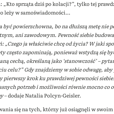
„Kto sprząta dziś po kolacji?”, tylko tej prawd
dło leży w samoświadomości…
a być powierzchowna, bo na dłuższą metę nie
tnym, ani zawodowym. Pewność siebie budować 
ń: „Czego ja właściwie chcę od życia? W jaki s
ety często zapominają, ponieważ wstydzą się by
aną cechą, określaną jako ‘stanowczość’ – pytan
iu celu?” Gdy znajdziemy w sobie odwagę, aby p
 pierwszy krok ku prawdziwej pewności siebie.
snych potrzeb i możliwości równie mocno co o
my
– dodaje Natalia Polcyn-Geisler.
ia się na tych, którzy już osiągnęli w swoim ż