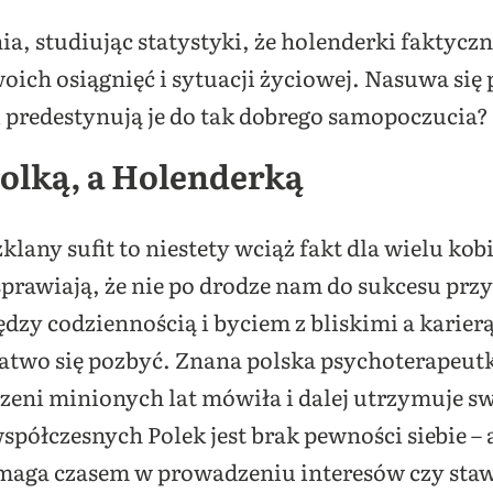
a, studiując statystyki, że holenderki faktyczn
woich osiągnięć i sytuacji życiowej. Nasuwa się 
i predestynują je do tak dobrego samopoczucia?
olką, a Holenderką
klany sufit to niestety wciąż fakt dla wielu kob
sprawiają, że nie po drodze nam do sukcesu pr
zy codziennością i byciem z bliskimi a karier
atwo się pozbyć. Znana polska psychoterapeutk
rzeni minionych lat mówiła i dalej utrzymuje s
łczesnych Polek jest brak pewności siebie – al
aga czasem w prowadzeniu interesów czy staw