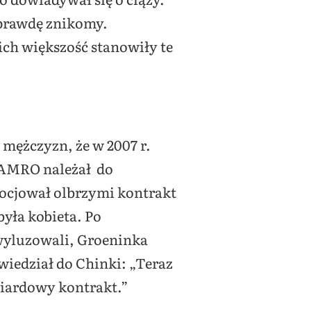
aprawdę znikomy.
ch większość stanowiły te
 mężczyzn, że w 2007 r.
-AMRO należał do
ocjował olbrzymi kontrakt
była kobieta. Po
 wyluzowali, Groeninka
wiedział do Chinki: „Teraz
liardowy kontrakt.”