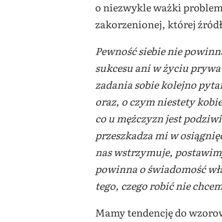
o niezwykle ważki problem: 
zakorzenionej, której źró
Pewność siebie nie powinn
sukcesu ani w życiu prywa
zadania sobie kolejno pyta
oraz, o czym niestety kobi
co u mężczyzn jest podziwi
przeszkadza mi w osiągnięc
nas wstrzymuje, postawimy
powinna o świadomość wła
tego, czego robić nie chce
Mamy tendencję do wzorowan