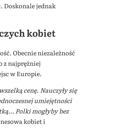
ąć. Doskonale jednak
rczych kobiet
łość. Obecnie niezależność
o z najprężniej
ejsc w Europie.
 wszelką cenę. Nauczyły się
jednoczesnej umiejętności
tką… Polki mogłyby bez
znesowa kobiet i