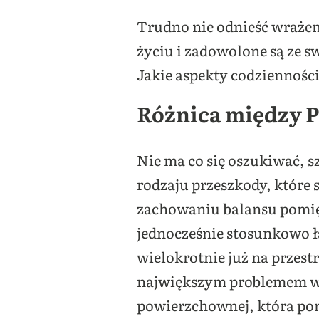
Trudno nie odnieść wrażeni
życiu i zadowolone są ze s
Jakie aspekty codziennośc
Różnica między P
Nie ma co się oszukiwać, sz
rodzaju przeszkody, które 
zachowaniu balansu pomięd
jednocześnie stosunkowo ł
wielokrotnie już na przest
największym problemem wspó
powierzchownej, która pom