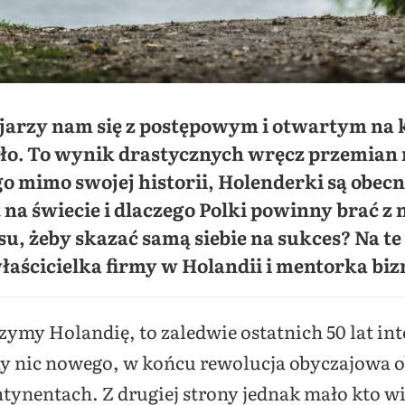
jarzy nam się z postępowym i otwartym na k
yło. To wynik drastycznych wręcz przemian 
go mimo swojej historii, Holenderki są obecn
 na świecie i dlaczego Polki powinny brać z
u, żeby skazać samą siebie na sukces? Na te 
aścicielka firmy w Holandii i mentorka biz
rzymy Holandię, to zaledwie ostatnich 50 lat 
ony nic nowego, w końcu rewolucja obyczajowa o
ontynentach. Z drugiej strony jednak mało kto w