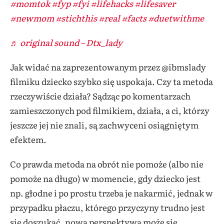
#momtok
#fyp
#fyi
#lifehacks
#lifesaver
#newmom
#stichthis
#real
#facts
#duetwithme
♬ original sound – Dtx_lady
Jak widać na zaprezentowanym przez @ibmslady
filmiku dziecko szybko się uspokaja. Czy ta metoda
rzeczywiście działa? Sądząc po komentarzach
zamieszczonych pod filmikiem, działa, a ci, którzy
jeszcze jej nie znali, są zachwyceni osiągniętym
efektem.
Jak uspokoić płaczące niemowlę?
Co prawda metoda na obrót nie pomoże (albo nie
pomoże na długo) w momencie, gdy dziecko jest
np. głodne i po prostu trzeba je nakarmić, jednak w
przypadku płaczu, którego przyczyny trudno jest
się doszukać, nowa perspektywa może się