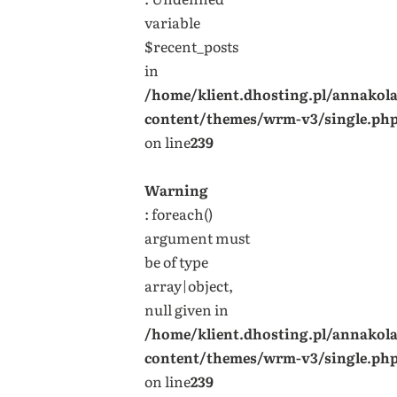
variable
$recent_posts
in
/home/klient.dhosting.pl/annakol
content/themes/wrm-v3/single.ph
on line
239
Warning
: foreach()
argument must
be of type
array|object,
null given in
/home/klient.dhosting.pl/annakol
content/themes/wrm-v3/single.ph
on line
239