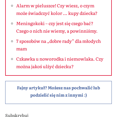
Alarm w pieluszce! Czy wiesz, o czym
może świadczyć kolor … kupy dziecka?
Meningokoki – czy jest się czego bać?
Czego o nich nie wiemy, a powinniśmy.
7 sposobów na „dobre rady” dla młodych
mam
Czkawka u noworodka i niemowlaka. Czy
można jakoś ulżyć dziecku?
Fajny artykuł? Możesz nas pochwalić lub
podzielić się nim z innymi :)
Subskrybuj