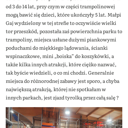
od 3 do 14 lat, przy czym w części trampolinowej
mogą bawić się dzieci, które ukończyły 5 lat. Małpi
Gaj wydzielony w tej strefie to oczywiście wielki
tor przeszkód, pozostała zaś powierzchnia parku to
trampoliny, miejsca usłane dużymi piankowymi
poduchami do miękkiego lądowania, ścianki
wspinaczkowe, mini „boiska” do koszykówki, a
także kilka innych atrakcji, które ciężko nazwać,
tak byście wiedzieli, o co mi chodzi. Generalnie
miejsca do różnorodnej zabawy jest sporo, a chyba
największą atrakcją, której nie spotkałam w
innych parkach, jest zjazd tyrolką przez całą salę ?