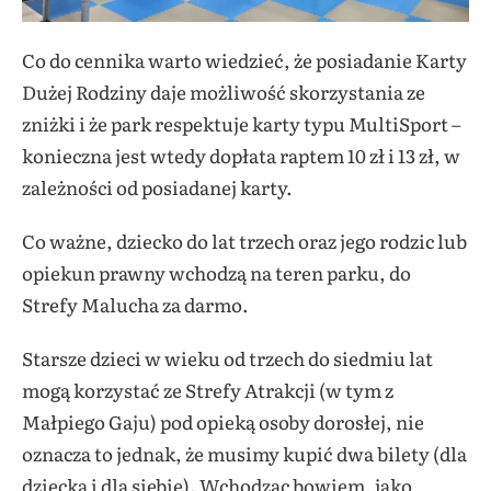
Co do cennika warto wiedzieć, że posiadanie Karty
Dużej Rodziny daje możliwość skorzystania ze
zniżki i że park respektuje karty typu MultiSport –
konieczna jest wtedy dopłata raptem 10 zł i 13 zł, w
zależności od posiadanej karty.
Co ważne, dziecko do lat trzech oraz jego rodzic lub
opiekun prawny wchodzą na teren parku, do
Strefy Malucha za darmo.
Starsze dzieci w wieku od trzech do siedmiu lat
mogą korzystać ze Strefy Atrakcji (w tym z
Małpiego Gaju) pod opieką osoby dorosłej, nie
oznacza to jednak, że musimy kupić dwa bilety (dla
dziecka i dla siebie). Wchodząc bowiem, jako