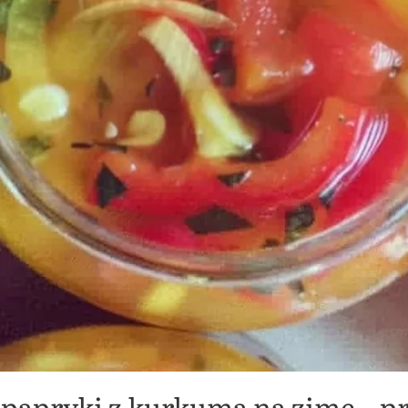
i papryki z kurkumą na zimę – p