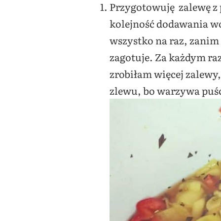
Przygotowuję zalewę z 
kolejność dodawania wo
wszystko na raz, zanim 
zagotuje. Za każdym ra
zrobiłam więcej zalewy,
zlewu, bo warzywa puśc