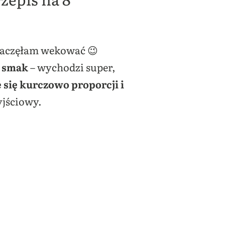
m zaczęłam wekować 😉
a smak
– wychodzi super,
e się kurczowo proporcji i
yjściowy.