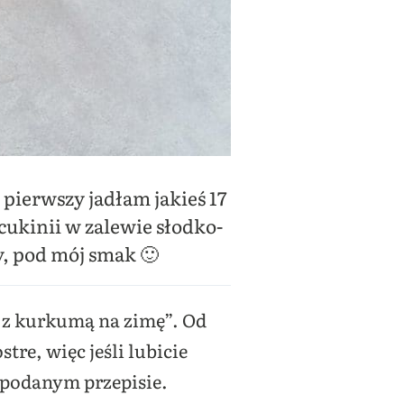
 pierwszy jadłam jakieś 17
 cukinii w zalewie słodko-
y, pod mój smak 🙂
i z kurkumą na zimę”. Od
tre, więc jeśli lubicie
w podanym przepisie.