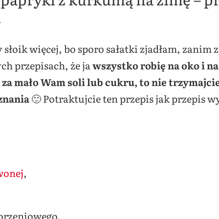
l
łby słoik więcej, bo sporo sałatki zjadłam, zani
ch przepisach, że ja
wszystko robię na oko i n
e za mało Wam soli lub cukru, to nie trzymajci
uznania
🙂 Potraktujcie ten przepis jak przepis w
wonej
,
 korzeniowego.