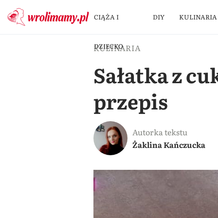
CIĄŻA I
DIY
KULINARIA
DZIECKO
KULINARIA
Sałatka z cu
przepis
Autorka tekstu
Żaklina Kańczucka