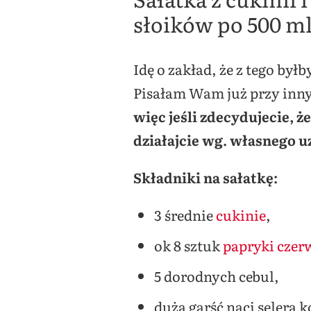
słoików po 500 m
Idę o zakład, że z tego by
Pisałam Wam już przy inny
więc jeśli zdecydujecie, ż
działajcie wg. własnego 
Składniki na sałatkę:
3 średnie
cukinie
,
ok 8 sztuk
papryki czer
5 dorodnych cebul,
duża garść naci selera