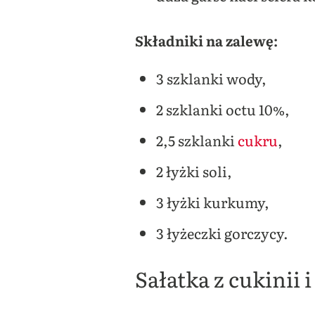
Składniki na zalewę:
3 szklanki wody,
2 szklanki octu 10%,
2,5 szklanki
cukru
,
2 łyżki soli,
3 łyżki kurkumy,
3 łyżeczki gorczycy.
Sałatka z cukinii