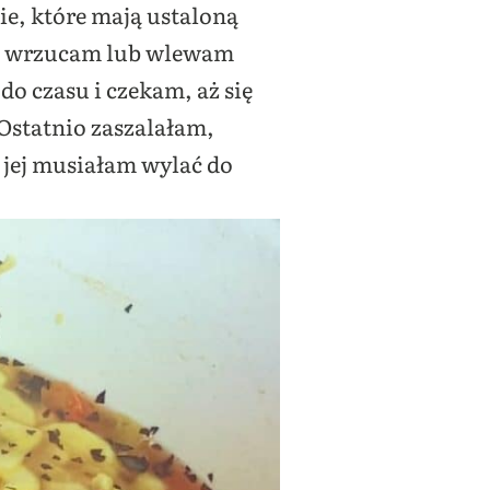
e, które mają ustaloną
stu wrzucam lub wlewam
o czasu i czekam, aż się
Ostatnio zaszalałam,
 jej musiałam wylać do