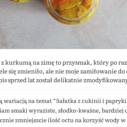
ki z kurkumą na zimę to przysmak, który po raz
ele się zmieniło, ale nie moje zamiłowanie do
is sprzed lat został delikatnie zmodyfikowan
ą wariacją na temat “Sałatka z cukinii i papryk
iam smaki wyraziste, słodko-kwaśne, bardziej os
cznie zmniejszcie ilość octu na korzyść wody 