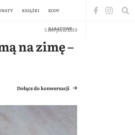
ONATY
KSIĄŻKI
KODY
RABATOWE
5 sierpnia 2019
umą na zimę –
Dołącz do konwersacji