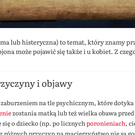
oma lub histeryczna) to temat, który znamy pr
jona może pojawić się także i u kobiet. Z czego
rzyczyny i objawy
m zaburzeniem na tle psychicznym, które dotyka
enie
zostania matką lub też wielka obawa prze
 się o dziecko (np. po licznych
poronieniach
, c
re z różnych przyczyn na macierzyństwo nie są g