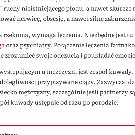
ruchy nieistniejącego płodu, a nawet skurcze m
wać nerwicę, obsesję, a nawet silne zaburzeni
ża rzekoma, wymaga leczenia. Niezbędne jest tu
ga
oraz psychiatry. Połączenie leczenia farmako
ie zrozumieć swoje odczucia i poukładać emocje
występującym u mężczyzn, jest zespół kuwady
dolegliwości przypisywane ciąży. Zazwyczaj dzi
iecko mężczyzny, szczególnie jeśli partnerzy s
spół kuwady ustępuje od razu po porodzie.
matyce: