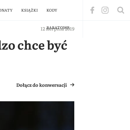
ONATY
KSIĄŻKI
KODY
RABATOWE
12 sierpnia 2019
dzo chce być
Dołącz do konwersacji