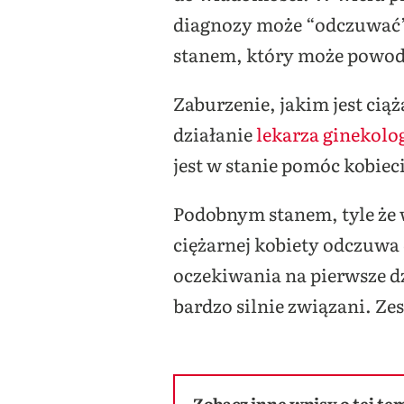
diagnozy może “odczuwać” 
stanem, który może powodo
Zaburzenie, jakim jest cią
działanie
lekarza ginekolo
jest w stanie pomóc kobiec
Podobnym stanem, tyle że 
ciężarnej kobiety odczuwa 
oczekiwania na pierwsze dz
bardzo silnie związani. Ze
Zobacz inne wpisy o tej te