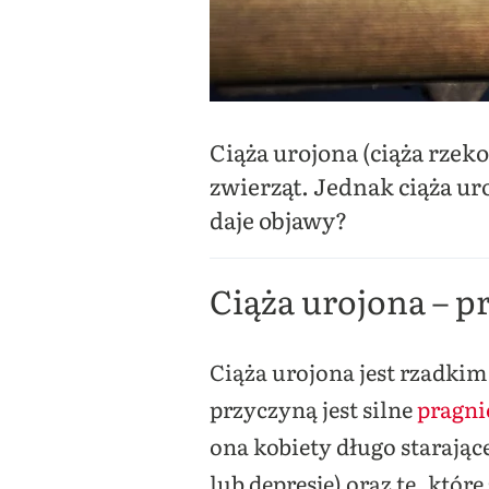
Ciąża urojona (ciąża rzek
zwierząt. Jednak ciąża uro
daje objawy?
Ciąża urojona – p
Ciąża urojona jest rzadki
przyczyną jest silne
pragni
ona kobiety długo starające
lub depresję) oraz te, któ