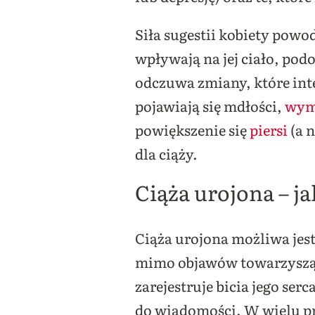
Siła sugestii kobiety pow
wpływają na jej ciało, pod
odczuwa zmiany, które inter
pojawiają się mdłości,
wym
powiększenie się
piersi
(a 
dla ciąży.
Ciąża urojona – ja
Ciąża urojona możliwa jest
mimo objawów towarzyszący
zarejestruje bicia jego se
do wiadomości. W wielu prz