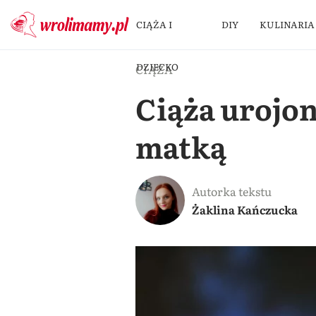
CIĄŻA I
DIY
KULINARIA
DZIECKO
CIĄŻA
Ciąża urojon
matką
Autorka tekstu
Żaklina Kańczucka