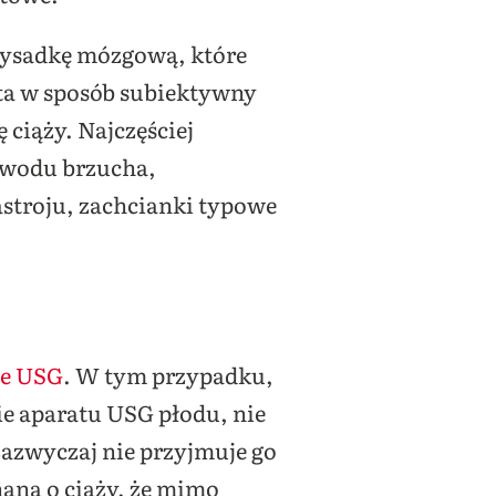
rzysadkę mózgową, które
eta w sposób subiektywny
 ciąży. Najczęściej
bwodu brzucha,
astroju, zachcianki typowe
ie USG
. W tym przypadku,
e aparatu USG płodu, nie
zazwyczaj nie przyjmuje go
nana o ciąży, że mimo