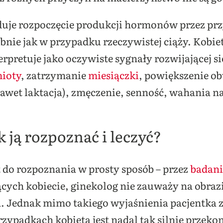
oduje rozpoczęcie produkcji hormonów przez p
obnie jak w przypadku rzeczywistej ciąży. Kobi
pretuje jako oczywiste sygnały rozwijającej się
ioty
, zatrzymanie
miesiączki
, powiększenie o
nawet laktacja), zmęczenie, senność, wahania n
k ją rozpoznać i leczyć?
 do rozpoznania w prosty sposób – przez
badan
ch kobiecie, ginekolog nie zauważy na obrazi
rca. Jednak mimo takiego wyjaśnienia pacjentka 
ypadkach kobieta jest nadal tak silnie przeko