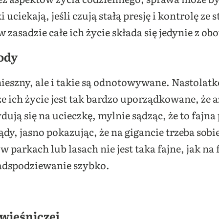
ciekają, jeśli czują stałą presję i kontrolę ze 
w zasadzie całe ich życie składa się jedynie z o
ody
eszny, ale i takie są odnotowywane. Nastolatk
 że ich życie jest tak bardzo uporządkowane, że
dują się na ucieczkę, mylnie sądząc, że to fajn
ądy, jasno pokazując, że na gigancie trzeba so
w parkach lub lasach nie jest taka fajne, jak na 
adspodziewanie szybko.
ówieśniczej