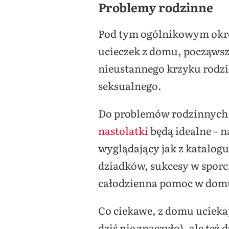
Problemy rodzinne
Pod tym ogólnikowym okreś
ucieczek z domu, począws
nieustannego krzyku rodzic
seksualnego.
Do problemów rodzinnych m
nastolatki
będą idealne – 
wyglądający jak z katalog
dziadków, sukcesy w sporc
całodzienna pomoc w domu
Co ciekawe, z domu uciekają
dziś nie znaczyło), ale te