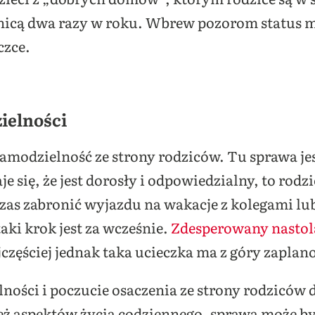
anicą dwa razy w roku. Wbrew pozorom status m
czce.
ielności
samodzielność ze strony rodziców. Tu sprawa jes
 się, że jest dorosły i odpowiedzialny, to rodzi
as zabronić wyjazdu na wakacje z kolegami lub
aki krok jest za wcześnie.
Zdesperowany nastol
częściej jednak taka ucieczka ma z góry zapla
lności i poczucie osaczenia ze strony rodziców 
eż aspektów życia codziennego, sprawa może by