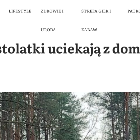
LIFESTYLE
ZDROWIE I
STREFA GIER I
PATR
URODA
ZABAW
tolatki uciekają z do