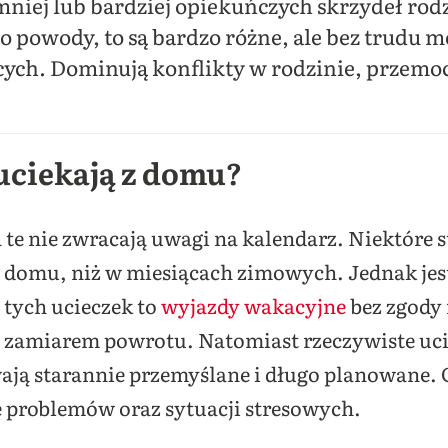
 mniej lub bardziej opiekuńczych skrzydeł ro
i o powody, to są bardzo różne, ale bez trudu
ących. Dominują konflikty w rodzinie, przemoc
 uciekają z domu?
a te nie zwracają uwagi na kalendarz. Niektóre s
 z domu, niż w miesiącach zimowych. Jednak jes
 tych ucieczek to
wyjazdy wakacyjne
bez zgody 
e z zamiarem powrotu. Natomiast rzeczywiste u
wają starannie przemyślane i długo planowane. C
 problemów oraz sytuacji stresowych.