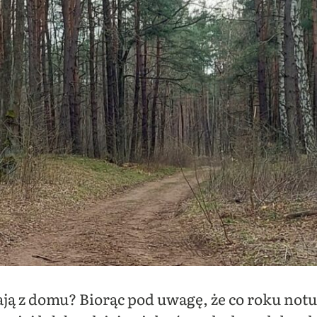
ją z domu? Biorąc pod uwagę, że co roku notuje