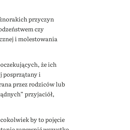
óżnorakich przyczyn
rodzeństwem czy
icznej i molestowania
oczekujących, że ich
j posprzątany i
rana przez rodziców lub
ądnych” przyjaciół,
(cokolwiek by to pojęcie
 stanie zapewnić wszystko,