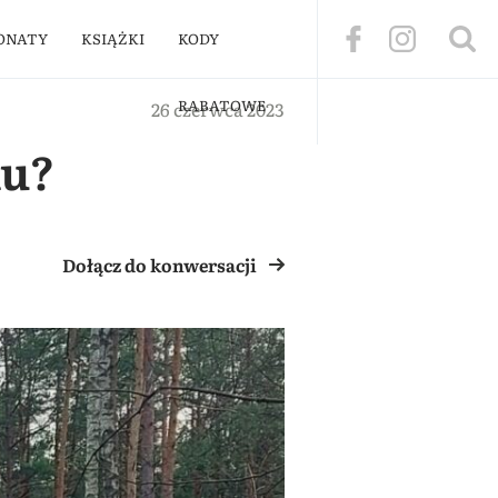
ONATY
KSIĄŻKI
KODY
RABATOWE
26 czerwca 2023
mu?
Dołącz do konwersacji