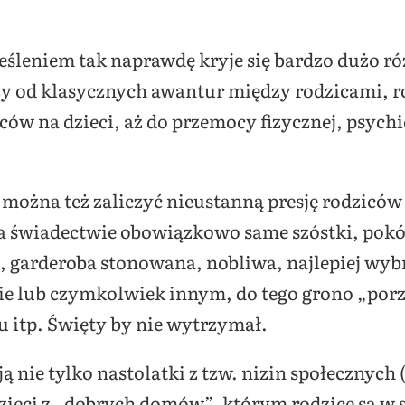
leniem tak naprawdę kryje się bardzo dużo r
zy od klasycznych awantur między rodzicami, 
ów na dzieci, aż do przemocy fizycznej, psych
ożna też zaliczyć nieustanną presję rodziców 
na świadectwie obowiązkowo same szóstki, pokó
u, garderoba stonowana, nobliwa, najlepiej wyb
ie lub czymkolwiek innym, do tego grono „porz
 itp. Święty by nie wytrzymał.
 nie tylko nastolatki z tzw. nizin społecznych 
ż dzieci z „dobrych domów”, którym rodzice są w