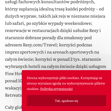
usługi fachowych konsultantów podróżnych,
którzy zaplanują idealną trasę każdej podróży – od
dużych wypraw, takich jak rejs w nieznane miejsca
lub safari, po szybkie wypady weekendowe;
rezerwacje w restauracjach dzięki usłudze Resy i
starannie dobrane porady dla smakoszy pod
adresem Resy.com/Travel; korzyści podczas
imprez sportowych i na arenach sportowych na
całym świecie; korzyści w ponad 2 tys. starannie
wybranych hoteli na całym świecie dzięki usługom
Fine Hotels + Resorts® oraz The Hotel Collection;
Strona wykorzystuje pliki cookies. Korzystając ze
ponad 1000 wysokiej klasy ofert wynajmu
strony wyrażasz zgodę na wykorzystywanie plików
wakacyjnego na platformie Select Homes +
cookies.
Polityka prywatności
Retreats TM i nie tylko.
Tak, zgadzam się
Cały globalny raport American Express Travel o