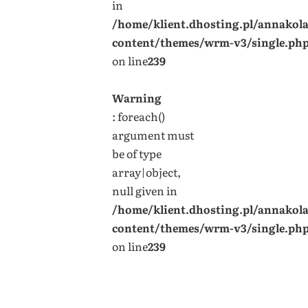
in
/home/klient.dhosting.pl/annakol
content/themes/wrm-v3/single.ph
on line
239
Warning
: foreach()
argument must
be of type
array|object,
null given in
/home/klient.dhosting.pl/annakol
content/themes/wrm-v3/single.ph
on line
239