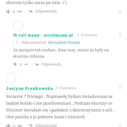
skurczu tylko zaraz po nim :/ )
Odpowiedz
0
W roli mamy - wrolimamy.pl
8 lata temu
Odpowiedź do
Bernadeta Porada
Ja nacięcie też czułam, dwa razy, mimo że były na
skurczu robione.
Odpowiedz
0
Justyna Frankowska
8 lata temu
Szczerze ? Niczego . Naprawdę byłam świadomaaa ze
będzie bolało i nie panikowalam . Podczas skurczy co
15minut śmiałam się i gadałam z dziewczynami z sali .
One panika a ja pełeeen luzzz i uśmiech
Odpowiedz
0