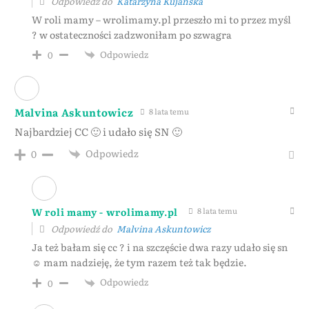
Odpowiedź do
Katarzyna Kujańska
W roli mamy – wrolimamy.pl przeszło mi to przez myśl
? w ostateczności zadzwoniłam po szwagra
Odpowiedz
0
Malvina Askuntowicz
8 lata temu
Najbardziej CC 🙂 i udało się SN 🙂
Odpowiedz
0
W roli mamy - wrolimamy.pl
8 lata temu
Odpowiedź do
Malvina Askuntowicz
Ja też bałam się cc ? i na szczęście dwa razy udało się sn
☺ mam nadzieję, że tym razem też tak będzie.
Odpowiedz
0