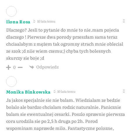
Ilona Rosa
10 lata temu
Dlaczego? Jesli to pytanie do mnie to nie.mam pojecia
dlaczego ! Pierwsze dwa porody przeszłam sama teraz
chciaalabym z mężem tak ogromny strach mnie oblecial
ze szok ;d niie wiem czemu;) chyba tych bolesnych
skurczy sie boje ;d
Odpowiedz
0
Monika Binkowska
10 lata temu
Ja jakos specjalnie sie nie balam. Wiedzialam ze bedzie
bolalo ale bardzo chcialam rodzic naturalnie. Panicznie
balam sie ewentualnej cesarki. Poszlo sprawnie pierwsza
cora urodzila sie po 2,5 h druga po 2h. Porod
wspominam naprawde milo. Fantastyczne polozne,