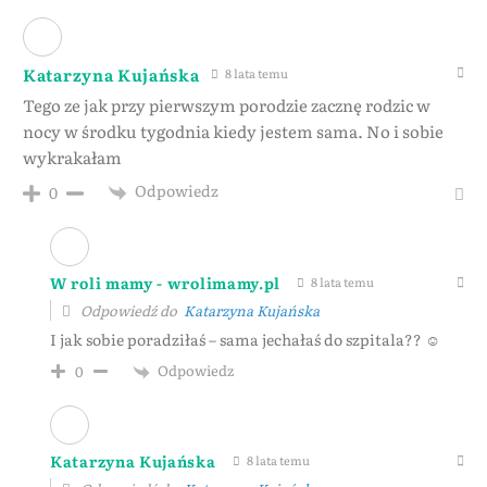
Katarzyna Kujańska
8 lata temu
Tego ze jak przy pierwszym porodzie zacznę rodzic w
nocy w środku tygodnia kiedy jestem sama. No i sobie
wykrakałam
Odpowiedz
0
W roli mamy - wrolimamy.pl
8 lata temu
Odpowiedź do
Katarzyna Kujańska
I jak sobie poradziłaś – sama jechałaś do szpitala?? ☺
Odpowiedz
0
Katarzyna Kujańska
8 lata temu