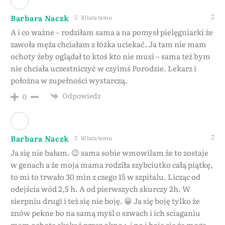
Barbara Naczk
10 lata temu
A i co ważne – rodziłam sama a na pomysł pielęgniarki że
zawoła męża chciałam z łóżka uciekać. Ja tam nie mam
ochoty żeby oglądał to ktoś kto nie musi – sama też bym
nie chciała uczestniczyć w czyimś Porodzie. Lekarz i
położna w zupełności wystarczą.
Odpowiedz
0
Barbara Naczk
10 lata temu
Ja się nie bałam. 😉 sama sobie wmowilam że to zostaje
w genach a że moja mama rodziła szybciutko całą piątkę,
to mi to trwało 30 min z czego 15 w szpitalu. Licząc od
odejścia wód 2,5 h. A od pierwszych skurczy 2h. W
sierpniu drugi i też się nie boję. 😀 Ja się boję tylko że
znów pekne bo na samą myśl o szwach i ich sciaganiu
mam ochotę skakać przez okno :-/ no i boję się że mogę