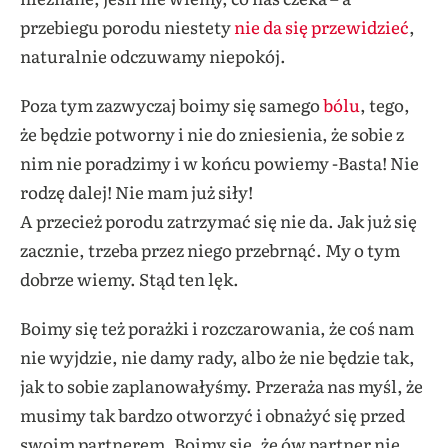
przebiegu porodu niestety
nie da się przewidzieć
,
naturalnie odczuwamy niepokój.
Poza tym zazwyczaj boimy się samego
bólu
, tego,
że będzie potworny i nie do zniesienia, że sobie z
nim nie poradzimy i w końcu powiemy -Basta! Nie
rodzę dalej! Nie mam już siły!
A przecież porodu zatrzymać się nie da. Jak już się
zacznie, trzeba przez niego przebrnąć. My o tym
dobrze wiemy. Stąd ten lęk.
Boimy się też porażki i rozczarowania, że coś nam
nie wyjdzie, nie damy rady, albo że nie będzie tak,
jak to sobie zaplanowałyśmy. Przeraża nas myśl, że
musimy tak bardzo otworzyć i obnażyć się przed
swoim partnerem. Boimy się, że ów partner nie