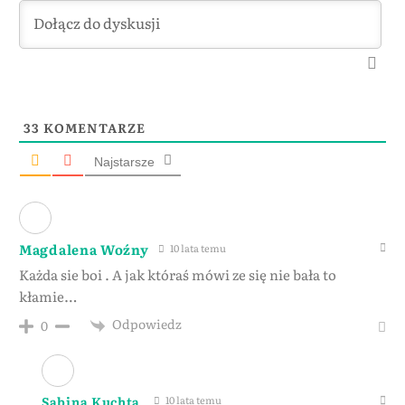
33
KOMENTARZE
Najstarsze
Magdalena Woźny
10 lata temu
Każda sie boi . A jak któraś mówi ze się nie bała to
kłamie…
Odpowiedz
0
Sabina Kuchta
10 lata temu