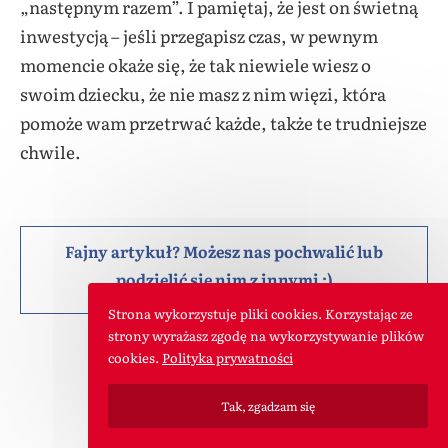
„następnym razem”. I pamiętaj, że jest on świetną
inwestycją – jeśli przegapisz czas, w pewnym
momencie okaże się, że tak niewiele wiesz o
swoim dziecku, że nie masz z nim więzi, która
pomoże wam przetrwać każde, także te trudniejsze
chwile.
Fajny artykuł? Możesz nas pochwalić lub
podzielić się nim z innymi :)
Strona wykorzystuje pliki cookies. Korzystając ze
Może Cię
strony wyrażasz zgodę na wykorzystywanie plików
zainteresują
cookies.
Polityka prywatności
Warning
Tak, zgadzam się
: Undefined