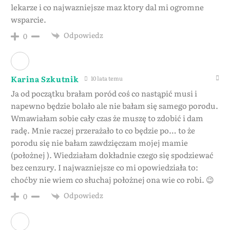
lekarze i co najwazniejsze maz ktory dal mi ogromne
wsparcie.
Odpowiedz
0
Karina Szkutnik
10 lata temu
Ja od początku brałam poród coś co nastąpić musi i
napewno będzie bolało ale nie bałam się samego porodu.
Wmawiałam sobie cały czas że muszę to zdobić i dam
radę. Mnie raczej przerażało to co będzie po… to że
porodu się nie bałam zawdzięczam mojej mamie
(położnej ). Wiedziałam dokładnie czego się spodziewać
bez cenzury. I najwazniejsze co mi opowiedziała to:
choćby nie wiem co słuchaj położnej ona wie co robi. 😉
Odpowiedz
0