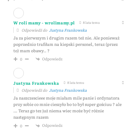
W roli mamy - wrolimamy.pl
8 lata temu
Odpowiedź do
Justyna Frankowska
Ja za pierwszym i drugim razem też nie. Ale ponieważ
poprzednio trafiłam na kiepski personel, teraz (przez
to) mam obawy.. ?
Odpowiedz
0
Justyna Frankowska
8 lata temu
Odpowiedź do
Justyna Frankowska
Ja naszczescieee moje miałam mile panie i ordynatora
przy sobie co mnie cieszyło bo to był super gościuu ? ale
… Teraz go tez już niema wiec może być różnie
następnym razem
Odpowiedz
0