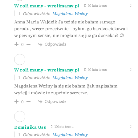
W roli mamy - wrolimamy.pl
10 lata temu
Odpowiedź do
Magdalena Woźny
Anna Maria Wajdzik Ja też się nie bałam samego
porodu, wręcz przeciwnie – byłam go bardzo ciekawa i
w pewnym sensie, nie mogłam się już go doczekać! 😉
Odpowiedz
0
W roli mamy - wrolimamy.pl
10 lata temu
Odpowiedź do
Magdalena Woźny
Magdalena Woźny ja się nie bałam (jak napisałam
wyżej) i mówię to zupełnie szczerze.
Odpowiedz
0
Dominika Uss
10 lata temu
Odpowiedź do
Magdalena Woźny