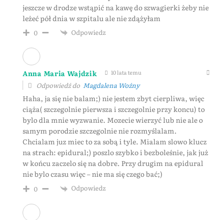
jeszcze w drodze wstąpić na kawę do szwagierki żeby nie
leżeć pół dnia w szpitalu ale nie zdążyłam
Odpowiedz
0
Anna Maria Wajdzik
10 lata temu
Odpowiedź do
Magdalena Woźny
Haha, ja się nie balam;) nie jestem zbyt cierpliwa, więc
ciąża( szczegolnie pierwsza i szczegolnie przy koncu) to
bylo dla mnie wyzwanie. Mozecie wierzyć lub nie ale o
samym porodzie szczegolnie nie rozmyślalam.
Chcialam juz miec to za sobą i tyle. Mialam slowo klucz
na strach: epidural;) poszlo szybko i bezboleśnie, jak już
w końcu zaczelo się na dobre. Przy drugim na epidural
nie bylo czasu więc – nie ma się czego bać;)
Odpowiedz
0