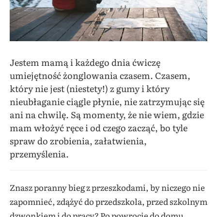
Jestem mamą i każdego dnia ćwiczę
umiejętność żonglowania czasem. Czasem,
który nie jest (niestety!) z gumy i który
nieubłaganie ciągle płynie, nie zatrzymując się
ani na chwilę. Są momenty, że nie wiem, gdzie
mam włożyć ręce i od czego zacząć, bo tyle
spraw do zrobienia, załatwienia,
przemyślenia.
Znasz poranny bieg z przeszkodami, by niczego nie
zapomnieć, zdążyć do przedszkola, przed szkolnym
dzwonkiem i do pracy? Po powrocie do domu…