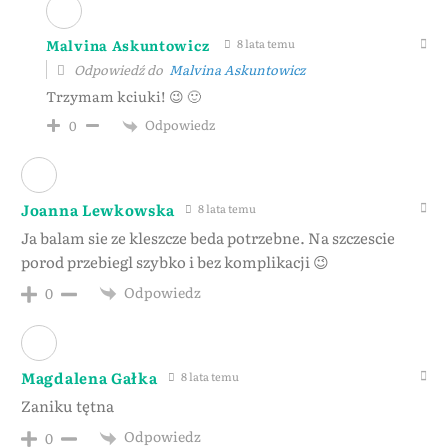
Malvina Askuntowicz
8 lata temu
Odpowiedź do
Malvina Askuntowicz
Trzymam kciuki! 😉 🙂
Odpowiedz
0
Joanna Lewkowska
8 lata temu
Ja balam sie ze kleszcze beda potrzebne. Na szczescie
porod przebiegl szybko i bez komplikacji 😉
Odpowiedz
0
Magdalena Gałka
8 lata temu
Zaniku tętna
Odpowiedz
0