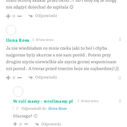
nie zdążyć dojechać do szpitala 😉
Odpowiedz
0
Ilona Rosa
10 lata temu
Ja nie wiedziałam co mnie czeka jaki to bol i chyba
najgorsze byly skurcze a nie sam poród . Potem przy
drugim szycie niewielkie ale szycie gorzej wspominam
niż porod . A treraz przed trzecim boje sie najbardziej!;))
Odpowiedz
0
W roli mamy - wrolimamy.pl
10 lata temu
Odpowiedź do
Ilona Rosa
Dlaczego? 🙂
Odpowiedz
0