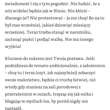
świadomość i się z tym pogodzić. Nie łudzić, że a
nóż widelec będzie jak w filmie. Nie kłócić –
dlaczego ja?! Nie protestować – ja nie chcę! Bo na to
był czas wcześniej, jakieś dziewięć miesięcy
wcześniej. Teraz trzeba stanąć w narożniku,
zacisnąć pięści i podjąć walkę. Nie ma innego
wyjścia!
Kluczem do sukcesu jest Twoja postawa. Jeśli
podejdziesz do tematu ambicjonalnie, z założeniem
– chcę tu i teraz (czyt. jak najszybciej) zobaczyć
swoje maleństwo, będzie ci trochę łatwiej, niż
wtedy gdy staniesz na sali porodowej z
przerażeniem w oczach, trzęsąc się jak osika i
błagając w myślach los, by poród nigdy nie
nastąpił.