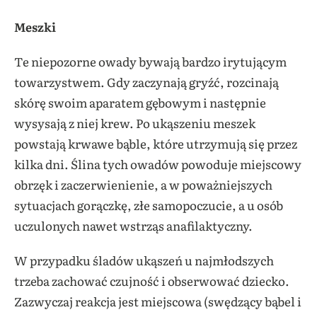
Meszki
Te niepozorne owady bywają bardzo irytującym
towarzystwem. Gdy zaczynają gryźć, rozcinają
skórę swoim aparatem gębowym i następnie
wysysają z niej krew. Po ukąszeniu meszek
powstają krwawe bąble, które utrzymują się przez
kilka dni. Ślina tych owadów powoduje miejscowy
obrzęk i zaczerwienienie, a w poważniejszych
sytuacjach gorączkę, złe samopoczucie, a u osób
uczulonych nawet wstrząs anafilaktyczny.
W przypadku śladów ukąszeń u najmłodszych
trzeba zachować czujność i obserwować dziecko.
Zazwyczaj reakcja jest miejscowa (swędzący bąbel i