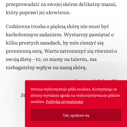
przeprowadzić na swojej skórze delikatny masaż,
który poprawi jej ukrwienie.
Codzienna troska o piękną skórę nie musi być
karkołomnym zadaniem. Wystarczy pamiętać o
kilku prostych zasadach, by móc cieszyć się
promienną cerą. Warto zatroszczyć się również o
swoją dietę – to, co mamy na talerzu, ma
niebagatelny wpływ na naszą skórę.
dr n. med. Edyta Blus
Strona wykorzystuje pliki cookies. Korzystając ze
Starszy specjalista ds. badań w dziale R&D w
strony wyrażasz zgodę na wykorzystywanie plików
cookies.
Polityka prywatności
onesano
Tak, zgadzam się