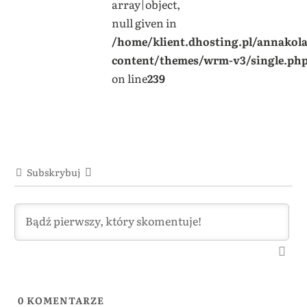
array|object,
null given in
/home/klient.dhosting.pl/annakol
content/themes/wrm-v3/single.ph
on line
239
Subskrybuj
0
KOMENTARZE