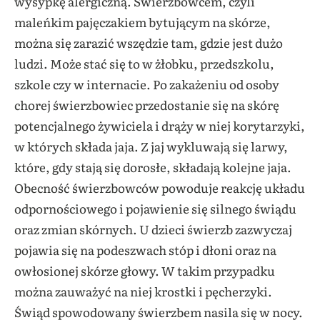
wysypkę alergiczną. Świerzbowcem, czyli
maleńkim pajęczakiem bytującym na skórze,
można się zarazić wszędzie tam, gdzie jest dużo
ludzi. Może stać się to w żłobku, przedszkolu,
szkole czy w internacie. Po zakażeniu od osoby
chorej świerzbowiec przedostanie się na skórę
potencjalnego żywiciela i drąży w niej korytarzyki,
w których składa jaja. Z jaj wykluwają się larwy,
które, gdy stają się dorosłe, składają kolejne jaja.
Obecność świerzbowców powoduje reakcję układu
odpornościowego i pojawienie się silnego świądu
oraz zmian skórnych. U dzieci świerzb zazwyczaj
pojawia się na podeszwach stóp i dłoni oraz na
owłosionej skórze głowy. W takim przypadku
można zauważyć na niej krostki i pęcherzyki.
Świąd spowodowany świerzbem nasila się w nocy.