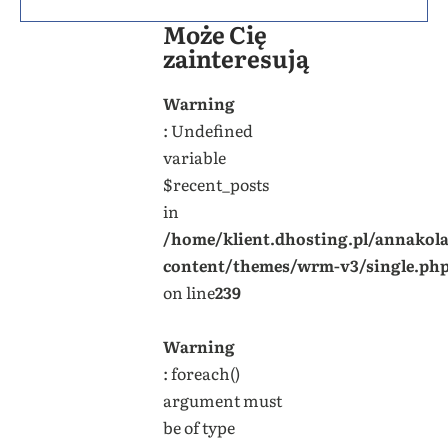
Może Cię
zainteresują
Warning
: Undefined
variable
$recent_posts
in
/home/klient.dhosting.pl/annakol
content/themes/wrm-v3/single.ph
on line
239
Warning
: foreach()
argument must
be of type