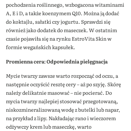
pochodzenia roślinnego, wzbogacona witaminami
A, E i D, a także koenzymem Q10. Można ją dodać
do koktajlu, sałatki czy jogurtu. Sprawdzi się
również jako dodatek do maseczek. W ostatnim
czasie pojawiła się na rynku EstroVita Skin w
formie wegańskich kapsułek.
Promienna cera: Odpowiednia pielęgnacja
Mycie twarzy zawsze warto rozpocząć od oczu, a
następnie oczyścić resztę cery – aż po szyję. Skórę
należy delikatnie masować – nie pocierać. Do
mycia twarzy najlepiej stosować przegotowaną,
niskozmineralizowaną wodę z butelki lub napar,
na przykład z lipy. Nakładając rano i wieczorem
odżywczy krem lub maseczkę, warto