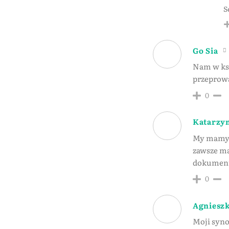
S
Go Sia
Nam w ksia
przeprowa
0
Katarzy
My mamy r
zawsze ma
dokument
0
Agniesz
Moji synow