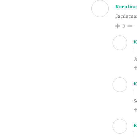
Karolina
Ja nie ma
0
K
J
K
S
K