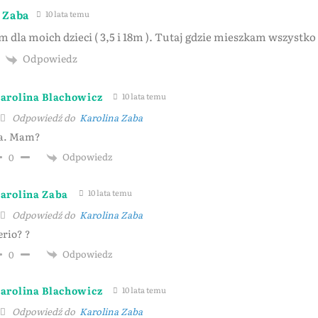
 Zaba
10 lata temu
m dla moich dzieci ( 3,5 i 18m ). Tutaj gdzie mieszkam wszystk
Odpowiedz
arolina Blachowicz
10 lata temu
Odpowiedź do
Karolina Zaba
a. Mam?
Odpowiedz
0
arolina Zaba
10 lata temu
Odpowiedź do
Karolina Zaba
erio? ?
Odpowiedz
0
arolina Blachowicz
10 lata temu
Odpowiedź do
Karolina Zaba