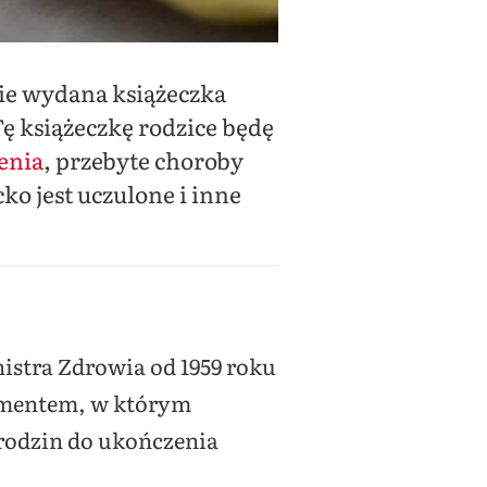
nie wydana książeczka
 książeczkę rodzice będę
enia
, przebyte choroby
ko jest uczulone i inne
istra Zdrowia od 1959 roku
umentem, w którym
arodzin do ukończenia