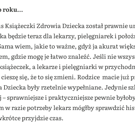
o roku…
tus Książeczki Zdrowia Dziecka został prawnie 
ka będzie teraz dla lekarzy, pielęgniarek i poło
Sama wiem, jakie to ważne, gdyż ja akurat wię
m, gdzie mogę je łatwo znaleźć. Jeśli nie wszys
ążeczek, a lekarze i pielęgniarki w przychodn
ieszę się, że to się zmieni.
Rodzice macie już 
a Dziecka były rzetelnie wypełniane.
Jedynie sz
j – sprawniejsze i praktyczniejsze pewnie był
 w razie potrzeby lekarz mógłby sprawdzić his
wkrótce przyjdzie czas.