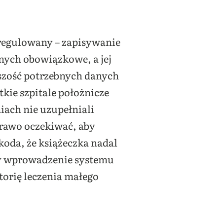
uregulowany – zapisywanie
żnych obowiązkowe, a jej
kszość potrzebnych danych
tkie szpitale położnicze
iach nie uzupełniali
prawo oczekiwać, aby
koda, że książeczka nadal
oby wprowadzenie systemu
torię leczenia małego