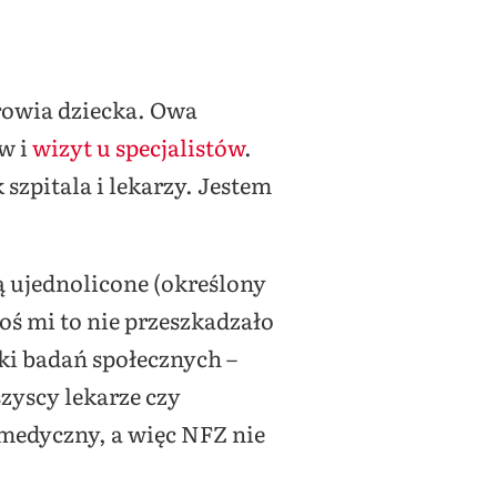
drowia dziecka. Owa
w i
wizyt u specjalistów
.
szpitala i lekarzy. Jestem
ą ujednolicone (określony
oś mi to nie przeszkadzało
iki badań społecznych –
zyscy lekarze czy
 medyczny, a więc NFZ nie