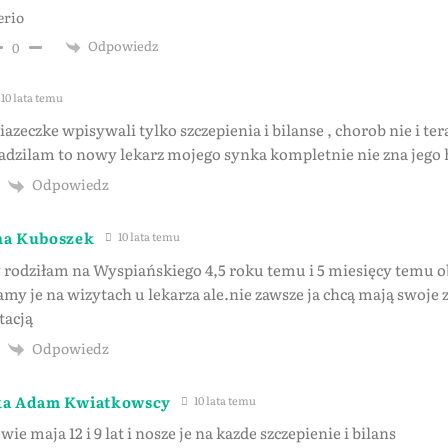
erio
Odpowiedz
0
10 lata temu
zeczke wpisywali tylko szczepienia i bilanse , chorob nie i tera
dzilam to nowy lekarz mojego synka kompletnie nie zna jego hi
Odpowiedz
na Kuboszek
10 lata temu
odziłam na Wyspiańskiego 4,5 roku temu i 5 miesięcy temu ob
my je na wizytach u lekarza ale.nie zawsze ja chcą mają swoje z
acją
Odpowiedz
ka Adam Kwiatkowscy
10 lata temu
ie maja 12 i 9 lat i nosze je na kazde szczepienie i bilans