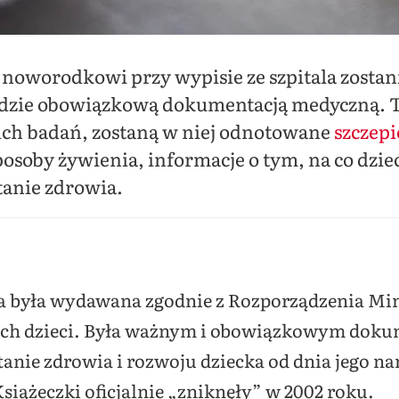
 noworodkowi przy wypisie ze szpitala zosta
ędzie obowiązkową dokumentacją medyczną. Tę
ich badań, zostaną w niej odnotowane
szczepi
posoby żywienia, informacje o tym, na co dziec
tanie zdrowia.
a była wydawana zgodnie z Rozporządzenia Min
ch dzieci. Była ważnym i obowiązkowym dok
anie zdrowia i rozwoju dziecka od dnia jego n
siążeczki oficjalnie „zniknęły” w 2002 roku.