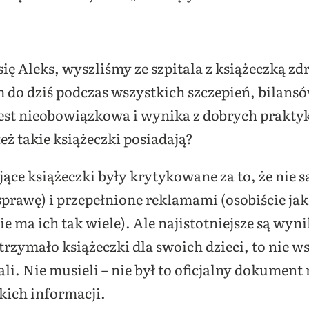
 się Aleks, wyszliśmy ze szpitala z książeczką z
 do dziś podczas wszystkich szczepień, bilansó
est nieobowiązkowa i wynika z dobrych praktyk 
eż takie książeczki posiadają?
e książeczki były krytykowane za to, że nie s
prawę) i przepełnione reklamami (osobiście jak
e ma ich tak wiele). Ale najistotniejsze są wyn
rzymało książeczki dla swoich dzieci, to
nie ws
li. Nie musieli – nie był to oficjalny dokument
ich informacji.