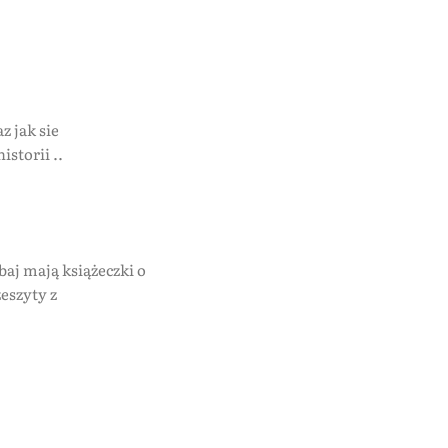
z jak sie
storii ..
aj mają książeczki o
eszyty z