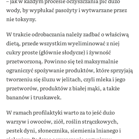
– jak w każdym procesie oczyszczania pić dużo
wody, by wypłukać pasożyty i wytwarzane przez
nie toksyny.
W trakcie odrobaczania należy zadbać o właściwą
dietą, przede wszystkim wyeliminować z niej
cukry proste (głównie słodycze) i żywność
przetworzoną. Powinno się też maksymalnie
ograniczyć spożywanie produktów, które sprzyjają
tworzeniu się śluzu w jelitach, czyli mleka i jego
przetworów, produktów z białej mąki, a także
bananów i truskawek.
W ramach profilaktyki warto za to jeść dużo
warzyw i owoców, ziół, roślin strączkowych,
pestek dyni, słonecznika, siemienia lnianego i