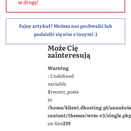
w drogę!
Fajny artykuł? Możesz nas pochwalić lub
podzielić się nim z innymi :)
Może Cię
zainteresują
Warning
: Undefined
variable
$recent_posts
in
/home/klient.dhosting.pl/annakol
content/themes/wrm-v3/single.ph
on line
239