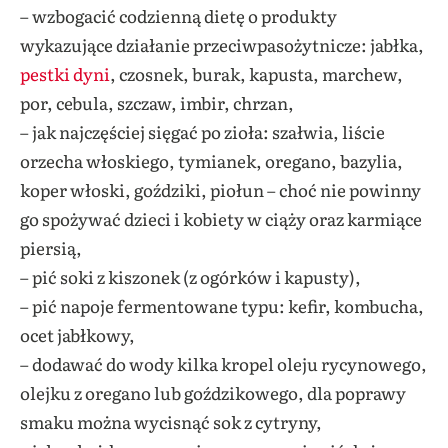
– wzbogacić codzienną dietę o produkty
wykazujące działanie przeciwpasożytnicze: jabłka,
pestki dyni
, czosnek, burak, kapusta, marchew,
por, cebula, szczaw, imbir, chrzan,
– jak najczęściej sięgać po zioła: szałwia, liście
orzecha włoskiego, tymianek, oregano, bazylia,
koper włoski, goździki, piołun – choć nie powinny
go spożywać dzieci i kobiety w ciąży oraz karmiące
piersią,
– pić soki z kiszonek (z ogórków i kapusty),
– pić napoje fermentowane typu: kefir, kombucha,
ocet jabłkowy,
– dodawać do wody kilka kropel oleju rycynowego,
olejku z oregano lub goździkowego, dla poprawy
smaku można wycisnąć sok z cytryny,