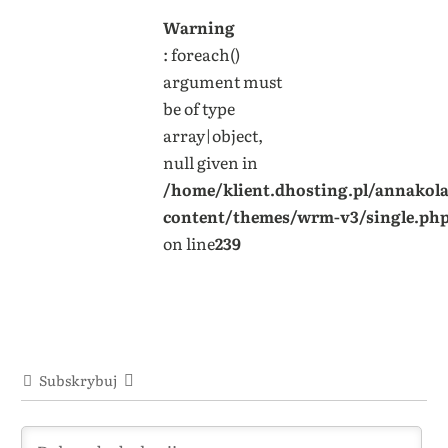
Warning
: foreach()
argument must
be of type
array|object,
null given in
/home/klient.dhosting.pl/annakol
content/themes/wrm-v3/single.ph
on line
239
Subskrybuj