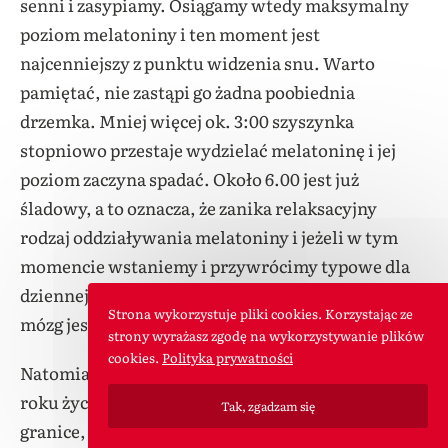
senni i zasypiamy. Osiągamy wtedy maksymalny
poziom melatoniny i ten moment jest
najcenniejszy z punktu widzenia snu. Warto
pamiętać, nie zastąpi go żadna poobiednia
drzemka. Mniej więcej ok. 3:00 szyszynka
stopniowo przestaje wydzielać melatoninę i jej
poziom zaczyna spadać. Około 6.00 jest już
śladowy, a to oznacza, że zanika relaksacyjny
rodzaj oddziaływania melatoniny i jeżeli w tym
momencie wstaniemy i przywrócimy typowe dla
dziennej aktywności krążenie w naszym ciele, nasz
Strona wykorzystuje pliki cookies. Korzystając ze
mózg jest gotowy, by podjąć pełną aktywność.
strony wyrażasz zgodę na wykorzystywanie plików
cookies.
Polityka prywatności
Natomiast u nastolatka mniej więcej od 12 do 17
roku życia, choć oczywiście nie są to sztywne
Tak, zgadzam się
granice, cały cykl jest przesunięty o ok. 3 godziny