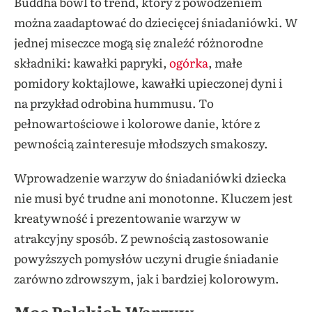
Buddha bowl to trend, który z powodzeniem
można zaadaptować do dziecięcej śniadaniówki. W
jednej miseczce mogą się znaleźć różnorodne
składniki: kawałki papryki,
ogórka
, małe
pomidory koktajlowe, kawałki upieczonej dyni i
na przykład odrobina hummusu. To
pełnowartościowe i kolorowe danie, które z
pewnością zainteresuje młodszych smakoszy.
Wprowadzenie warzyw do śniadaniówki dziecka
nie musi być trudne ani monotonne. Kluczem jest
kreatywność i prezentowanie warzyw w
atrakcyjny sposób. Z pewnością zastosowanie
powyższych pomysłów uczyni drugie śniadanie
zarówno zdrowszym, jak i bardziej kolorowym.
Moc Polskich Warzyw