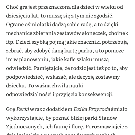
Choć gra jest przeznaczona dla dzieci w wieku od
dziesięciu lat, to muszę się z tym nie zgodzić.
Ograne ośmiolatki dadzą sobie radę, a to dzięki
mechanice zbierania zestawów słoneczek, choinek
itp. Dzieci szybką pojmą jakie znaczniki potrzebują
zebrać, aby zdobyć daną kartę parku, a to pomoże
im w planowaniu, jakie kafle szlaku muszą
odwiedzić. Pamiętajcie, że rodzic jest też po to, aby
podpowiedzieć, wskazać, ale decyzję zostawmy
dziecku. To ważna chwila nauki
odpowiedzialności i przyjęcia konsekwencji.
Grę
Parki
wraz z dodatkiem
Dzika Przyroda
śmiało
wykorzystajcie, by poznać bliżej parki Stanów
Zjednoczonych, ich faunę i florę. Porozmawiajcie z
dziećmi także o naszych narodowych parkach,