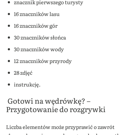
znacznik pierwszego turysty
16 znaczników lasu
16 znaczników gór
30 znaczników słońca
30 znaczników wody
12 znaczników przyrody
28 zdjęć
instrukcję.
Gotowi na wędrówkę?
–
P
rzygotowanie do rozgrywki
Liczba elementów może przyprawić o zawrót