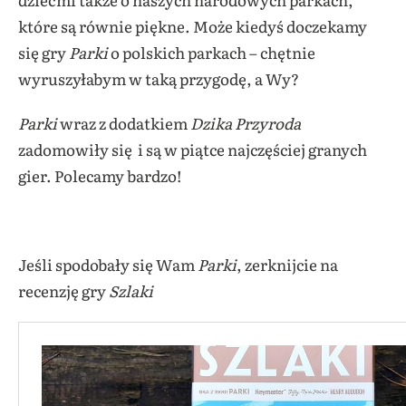
które są równie piękne. Może kiedyś doczekamy
się gry
Parki
o polskich parkach – chętnie
wyruszyłabym w taką przygodę, a Wy?
Parki
wraz z dodatkiem
Dzika Przyroda
zadomowiły się i są w piątce najczęściej granych
gier. Polecamy bardzo!
Jeśli spodobały się Wam
Parki
, zerknijcie na
recenzję gry
Szlaki