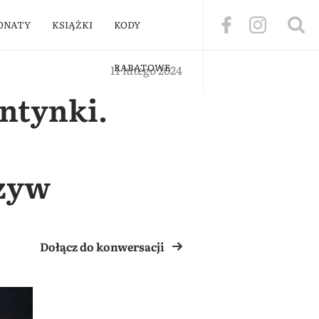
ONATY
KSIĄŻKI
KODY
RABATOWE
11 lutego 2024
ntynki.
zyw
Dołącz do konwersacji