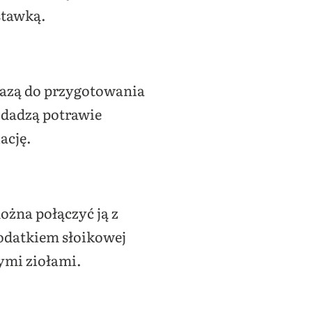
stawką.
bazą do przygotowania
odadzą potrawie
ację.
ożna połączyć ją z
odatkiem słoikowej
ymi ziołami.