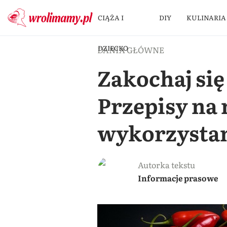
CIĄŻA I
DIY
KULINARIA
DZIECKO
DANIA GŁÓWNE
Zakochaj si
Przepisy na 
wykorzysta
Autorka tekstu
Informacje prasowe