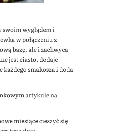
re swoim wyglądem i
hewka w połączeniu z
ową bazę, ale i zachwyca
 jest ciasto, dodaje
ie każdego smakosza i doda
tynkowym artykule na
owe miesiące cieszyć się
rę tego dnia.