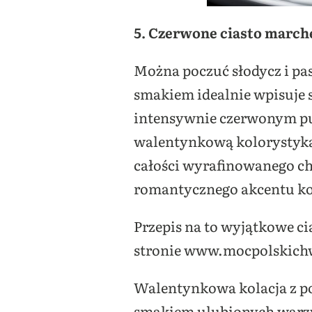
5. Czerwone ciasto march
Można poczuć słodycz i pa
smakiem idealnie wpisuje 
intensywnie czerwonym pur
walentynkową kolorystyką.
całości wyrafinowanego cha
romantycznego akcentu kol
Przepis na to wyjątkowe c
stronie www.mocpolskich
Walentynkowa kolacja z po
smakiem ulubionych warzyw