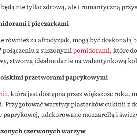
, będą nie tylko zdrową, ale i romantyczną przy
midorami i pieczarkami
e również za afrodyzjak, mogą być doskonałą 
W połączeniu z suszonymi
pomidorami
, które d
y, stworzą idealne danie na walentynkową kol
z polskimi przetworami paprykowymi
nii
, która jest dostępna przez większość roku, m
 Przygotować warstwy plasterków cukinii z d
ty paprykowej, udekorowane mozzarellą i śwież
ieczonych czerwonych warzyw