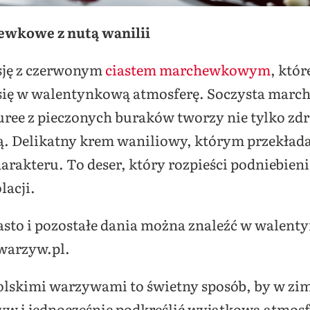
ewkowe z nutą wanilii
sję z czerwonym
ciastem marchewkowym
, któ
się w walentynkową atmosferę. Soczysta marc
ee z pieczonych buraków tworzy nie tylko zdr
 Delikatny krem waniliowy, którym przekładane
rakteru. To deser, który rozpieści podniebien
acji.
iasto i pozostałe dania można znaleźć w walen
warzyw.pl.
lskimi warzywami to świetny sposób, by w zim
 i jednocześnie podkreślić wyjątkową atmosfe