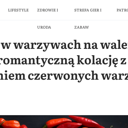
LIFESTYLE
ZDROWIE I
STREFA GIER I
PATR
URODA
ZABAW
ę w warzywach na wale
romantyczną kolację z
niem czerwonych war