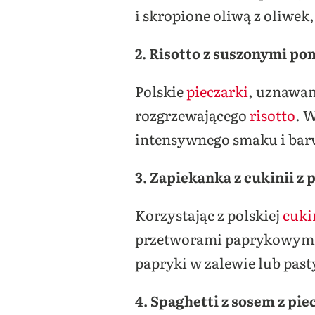
i skropione oliwą z oliwek
2. Risotto z suszonymi po
Polskie
pieczarki
, uznawan
rozgrzewającego
risotto
. 
intensywnego smaku i barw
3. Zapiekanka z cukinii 
Korzystając z polskiej
cuki
przetworami paprykowymi.
papryki w zalewie lub pas
4. Spaghetti z sosem z p