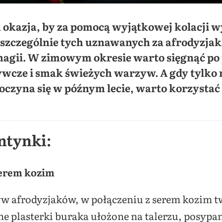
 okazja, by za pomocą wyjątkowej kolacji w
zczególnie tych uznawanych za afrodyzjaki,
 magii. W zimowym okresie warto sięgnąć po
wcze i smak świeżych warzyw. A gdy tylko n
poczyna się w późnym lecie, warto korzysta
ntynki:
serem kozim
yw afrodyzjaków, w połączeniu z serem kozim t
ne plasterki buraka ułożone na talerzu, posyp