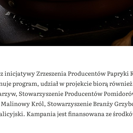
z inicjatywy Zrzeszenia Producentów Papryki R
uje program, udział w projekcie biorą równie
rzyw, Stowarzyszenie Producentów Pomidoró
 Malinowy Król, Stowarzyszenie Branży Grzy
licyjski. Kampania jest finansowana ze środ