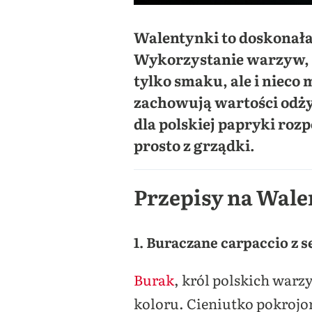
Walentynki to doskonała
Wykorzystanie warzyw, s
tylko smaku, ale i nieco
zachowują wartości odży
dla polskiej papryki roz
prosto z grządki.
Przepisy na Wale
1. Buraczane carpaccio z 
Burak
, król polskich warz
koloru. Cieniutko pokrojo