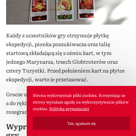
Każdy z uczestników gry otrzymuje płytkę
ekspedycji, pionka poszukiwacza oraz talię
startową składającą się z ośmiu kart, w tym
jednego Marynarza, trzech Globtroterów oraz
cztery Turystki. Przed położeniem kart na płytce
ekspedycji, warto je przetasować.
Gracze ustawiają swoje pionki na płytce startowej,
Strona wykorzystuje pliki cookies. Korzystając ze
a do ręki biorą 4 karty. Jesteście już gotowi do
strony wyrażasz zgodę na wykorzystywanie plików
cookies.
Polityka prywatności
rozegrania gry.
Tak, zgadzam się
Wyprawa do El Dorado – Zasady
gry