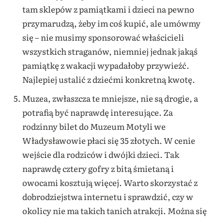
tam sklepów z pamiątkami i dzieci na pewno
przymarudzą, żeby im coś kupić, ale umówmy
się – nie musimy sponsorować właścicieli
wszystkich straganów, niemniej jednak jakąś
pamiątkę z wakacji wypadałoby przywieźć.
Najlepiej ustalić z dziećmi konkretną kwotę.
Muzea, zwłaszcza te mniejsze, nie są drogie, a
potrafią być naprawdę interesujące. Za
rodzinny bilet do Muzeum Motyli we
Władysławowie płaci się 35 złotych. W cenie
wejście dla rodziców i dwójki dzieci. Tak
naprawdę cztery gofry z bitą śmietaną i
owocami kosztują więcej. Warto skorzystać z
dobrodziejstwa internetu i sprawdzić, czy w
okolicy nie ma takich tanich atrakcji. Można się