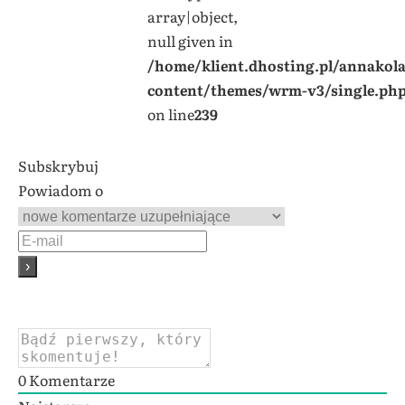
array|object,
null given in
/home/klient.dhosting.pl/annakol
content/themes/wrm-v3/single.ph
on line
239
Subskrybuj
Powiadom o
0
Komentarze