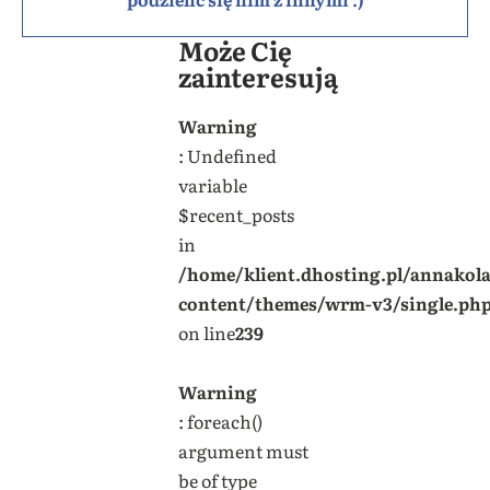
Może Cię
zainteresują
Warning
: Undefined
variable
$recent_posts
in
/home/klient.dhosting.pl/annakol
content/themes/wrm-v3/single.ph
on line
239
Warning
: foreach()
argument must
be of type