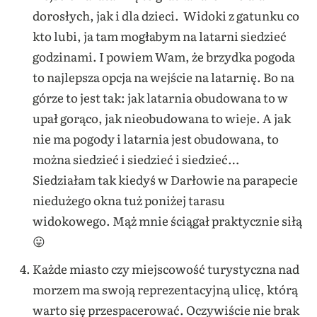
dorosłych, jak i dla dzieci. Widoki z gatunku co
kto lubi, ja tam mogłabym na latarni siedzieć
godzinami. I powiem Wam, że brzydka pogoda
to najlepsza opcja na wejście na latarnię. Bo na
górze to jest tak: jak latarnia obudowana to w
upał gorąco, jak nieobudowana to wieje. A jak
nie ma pogody i latarnia jest obudowana, to
można siedzieć i siedzieć i siedzieć…
Siedziałam tak kiedyś w Darłowie na parapecie
niedużego okna tuż poniżej tarasu
widokowego. Mąż mnie ściągał praktycznie siłą
😛
Każde miasto czy miejscowość turystyczna nad
morzem ma swoją reprezentacyjną ulicę, którą
warto się przespacerować. Oczywiście nie brak