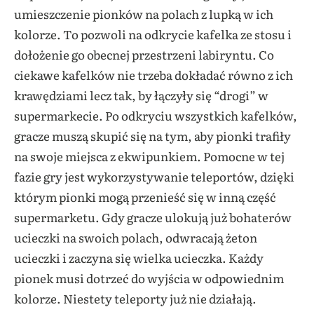
umieszczenie pionków na polach z lupką w ich
kolorze. To pozwoli na odkrycie kafelka ze stosu i
dołożenie go obecnej przestrzeni labiryntu. Co
ciekawe kafelków nie trzeba dokładać równo z ich
krawędziami lecz tak, by łączyły się “drogi” w
supermarkecie. Po odkryciu wszystkich kafelków,
gracze muszą skupić się na tym, aby pionki trafiły
na swoje miejsca z ekwipunkiem. Pomocne w tej
fazie gry jest wykorzystywanie teleportów, dzięki
którym pionki mogą przenieść się w inną część
supermarketu. Gdy gracze ulokują już bohaterów
ucieczki na swoich polach, odwracają żeton
ucieczki i zaczyna się wielka ucieczka. Każdy
pionek musi dotrzeć do wyjścia w odpowiednim
kolorze. Niestety teleporty już nie działają.