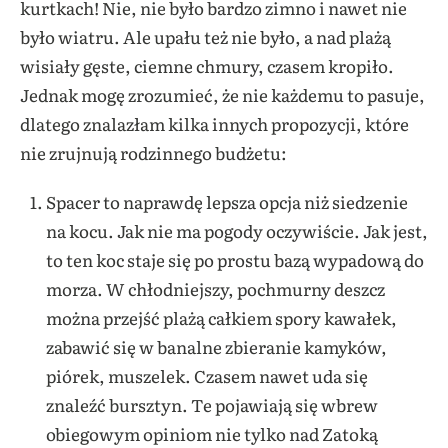
kurtkach! Nie, nie było bardzo zimno i nawet nie
było wiatru. Ale upału też nie było, a nad plażą
wisiały gęste, ciemne chmury, czasem kropiło.
Jednak mogę zrozumieć, że nie każdemu to pasuje,
dlatego znalazłam kilka innych propozycji, które
nie zrujnują rodzinnego budżetu:
Spacer to naprawdę lepsza opcja niż siedzenie
na kocu. Jak nie ma pogody oczywiście. Jak jest,
to ten koc staje się po prostu bazą wypadową do
morza. W chłodniejszy, pochmurny deszcz
można przejść plażą całkiem spory kawałek,
zabawić się w banalne zbieranie kamyków,
piórek, muszelek. Czasem nawet uda się
znaleźć bursztyn. Te pojawiają się wbrew
obiegowym opiniom nie tylko nad Zatoką