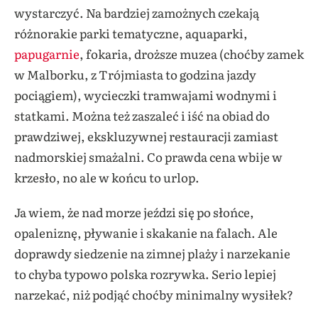
wystarczyć. Na bardziej zamożnych czekają
różnorakie parki tematyczne, aquaparki,
papugarnie
, fokaria, droższe muzea (choćby zamek
w Malborku, z Trójmiasta to godzina jazdy
pociągiem), wycieczki tramwajami wodnymi i
statkami. Można też zaszaleć i iść na obiad do
prawdziwej, ekskluzywnej restauracji zamiast
nadmorskiej smażalni. Co prawda cena wbije w
krzesło, no ale w końcu to urlop.
Ja wiem, że nad morze jeździ się po słońce,
opaleniznę, pływanie i skakanie na falach. Ale
doprawdy siedzenie na zimnej plaży i narzekanie
to chyba typowo polska rozrywka. Serio lepiej
narzekać, niż podjąć choćby minimalny wysiłek?