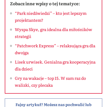
Zobacz inne wpisy o tej tematyce:
“Park niedźwiedzi” – kto jest lepszym
projektantem?
Wyspa Skye, gra idealna dla miłośników
strategii
“Patchwork Express” – relaksująca gra dla
dwojga
Lisek urwisek. Genialna gra kooperacyjna
dla dzieci
Gry na wakacje – top 15. W sam raz do
walizki, czy plecaka
Fajny artykuł? Możesz nas pochwalić lub