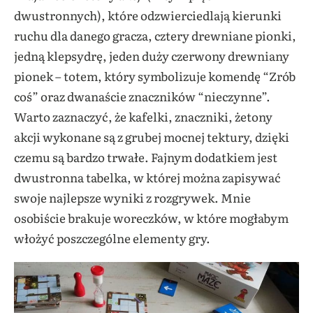
dwustronnych), które odzwierciedlają kierunki
ruchu dla danego gracza, cztery drewniane pionki,
jedną klepsydrę, jeden duży czerwony drewniany
pionek – totem, który symbolizuje komendę “Zrób
coś” oraz dwanaście znaczników “nieczynne”.
Warto zaznaczyć, że kafelki, znaczniki, żetony
akcji wykonane są z grubej mocnej tektury, dzięki
czemu są bardzo trwałe. Fajnym dodatkiem jest
dwustronna tabelka, w której można zapisywać
swoje najlepsze wyniki z rozgrywek. Mnie
osobiście brakuje woreczków, w które mogłabym
włożyć poszczególne elementy gry.