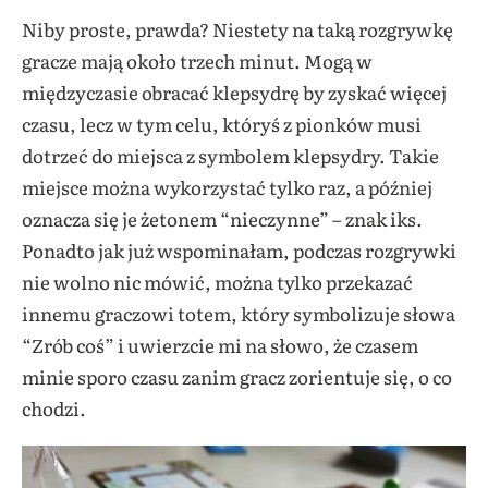
Niby proste, prawda? Niestety na taką rozgrywkę
gracze mają około trzech minut. Mogą w
międzyczasie obracać klepsydrę by zyskać więcej
czasu, lecz w tym celu, któryś z pionków musi
dotrzeć do miejsca z symbolem klepsydry. Takie
miejsce można wykorzystać tylko raz, a później
oznacza się je żetonem “nieczynne” – znak iks.
Ponadto jak już wspominałam, podczas rozgrywki
nie wolno nic mówić, można tylko przekazać
innemu graczowi totem, który symbolizuje słowa
“Zrób coś” i uwierzcie mi na słowo, że czasem
minie sporo czasu zanim gracz zorientuje się, o co
chodzi.