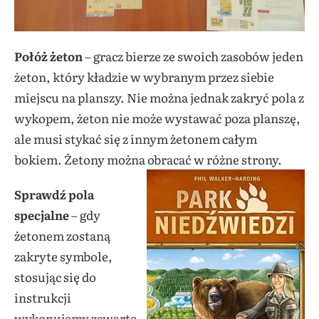
Połóż żeton
– gracz bierze ze swoich zasobów jeden
żeton, który kładzie w wybranym przez siebie
miejscu na planszy. Nie można jednak zakryć pola z
wykopem, żeton nie może wystawać poza planszę,
ale musi stykać się z innym żetonem całym
bokiem. Żetony można obracać w różne strony.
Sprawdź pola
specjalne
– gdy
żetonem zostaną
zakryte symbole,
stosując się do
instrukcji
wykonujemy zawarte