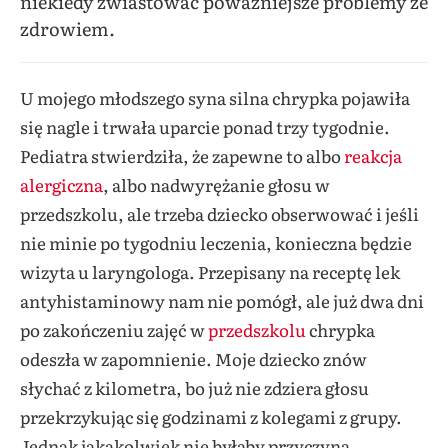
niekiedy zwiastować poważniejsze problemy ze
zdrowiem.
U mojego młodszego syna silna chrypka pojawiła
się nagle i trwała uparcie ponad trzy tygodnie.
Pediatra stwierdziła, że zapewne to albo
reakcja
alergiczna
, albo nadwyrężanie głosu w
przedszkolu, ale trzeba dziecko obserwować i jeśli
nie minie po tygodniu leczenia, konieczna będzie
wizyta u laryngologa. Przepisany na receptę lek
antyhistaminowy nam nie pomógł, ale już dwa dni
po zakończeniu zajęć w
przedszkolu
chrypka
odeszła w zapomnienie. Moje dziecko znów
słychać z kilometra, bo już nie zdziera głosu
przekrzykując się godzinami z kolegami z grupy.
Jednak jakakolwiek nie byłaby przyczyna