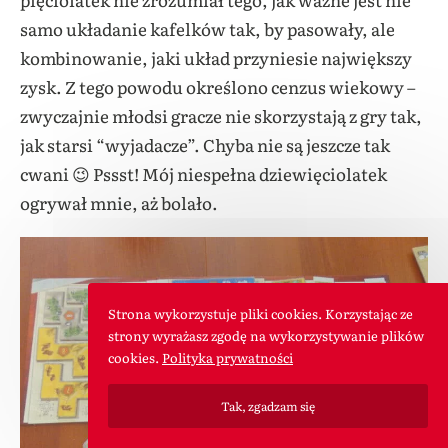
samo układanie kafelków tak, by pasowały, ale
kombinowanie, jaki układ przyniesie największy
zysk. Z tego powodu określono cenzus wiekowy –
zwyczajnie młodsi gracze nie skorzystają z gry tak,
jak starsi “wyjadacze”. Chyba nie są jeszcze tak
cwani 😉 Pssst! Mój niespełna dziewięciolatek
ogrywał mnie, aż bolało.
Strona wykorzystuje pliki cookies. Korzystając ze
strony wyrażasz zgodę na wykorzystywanie plików
cookies.
Polityka prywatności
Tak, zgadzam się