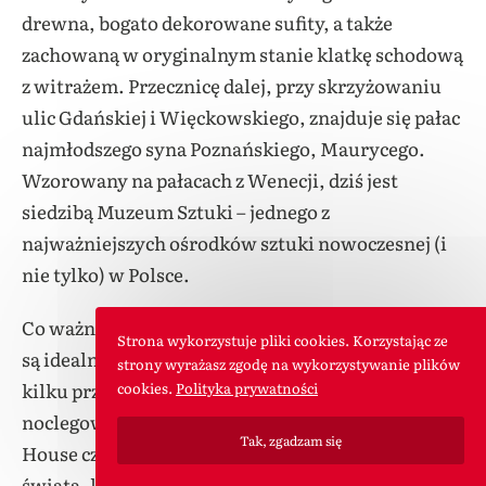
drewna, bogato dekorowane sufity, a także
zachowaną w oryginalnym stanie klatkę schodową
z witrażem. Przecznicę dalej, przy skrzyżowaniu
ulic Gdańskiej i Więckowskiego, znajduje się pałac
najmłodszego syna Poznańskiego, Maurycego.
Wzorowany na pałacach z Wenecji, dziś jest
siedzibą Muzeum Sztuki – jednego z
najważniejszych ośrodków sztuki nowoczesnej (i
nie tylko) w Polsce.
Co ważne, okolice wokół kompleksu Manufaktury
Strona wykorzystuje pliki cookies. Korzystając ze
są idealną turystyczną infrastrukturą: w ramach
strony wyrażasz zgodę na wykorzystywanie plików
kilku przecznic turyści znajdą dobrą bazę
cookies.
Polityka prywatności
noclegową (m.in. Hotel PURO, Andel’s by Vienna
Tak, zgadzam się
House czy The Loom), szereg restauracji z całego
świata, komunikację publiczną łączącą z resztą