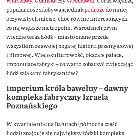
Warszawy
,
Gdańska
czy
Wrocławia
. Coraz większą
popularność zdobywają jednak
podróże
do mniej
oczywistych miejsc, choć równie interesujących
co największe metropolie. Wśród nich prym
wiedzie teraz Łódź – miasto znane przede
wszystkim ze swojej bogatej historii przemysłowej
i filmowej. Wielokulturowość, okazałe pałace,
imponujące fabryki – co warto zobaczyć zwiedzając
Łódź szlakami fabrykantów?
Imperium króla bawełny – dawny
kompleks fabryczny Izraela
Poznańskiego
W kwartale ulic na Bałutach (północna część
Łodzi) znajduje się największy łódzki kompleks