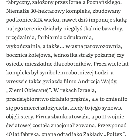
fabryczny, założony przez Izraela Poznańskiego.
Niemalże 30-hektarowy kompleks, zbudowany
pod koniec XIX wieku, nawet dziś imponuje skalą:
na jego terenie działały niegdyś tkalnie bawełny,
przędzalnia, farbiarnia z drukarnią,
wykończalnia, a także… własna parowozownia,
bocznica kolejowa, jednostka straży pożarnej czy
osiedle mieszkalne dla robotników. Przez wiele lat
kompleks był symbolem robotniczej Łodzi, a
wreszcie także gwiazdą filmu Andrzeja Wajdy,
„Ziemi Obiecanej”. W rękach Izraela,
przedsiębiorstwo działało prężnie, ale to zmieniło
się po śmierci założyciela, kiedy to jego synowie
objęli stery. Firma zbankrutowała, a po II wojnie
światowej została znacjonalizowana. Przez ponad
40 lat fabryka, znana odtąd jako Zakłady „Poltex”,