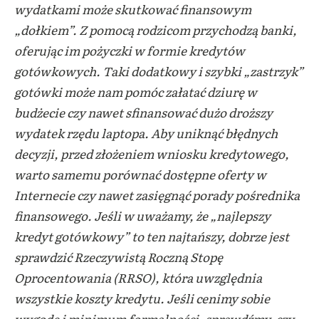
wydatkami może skutkować finansowym
„dołkiem”. Z pomocą rodzicom przychodzą banki,
oferując im pożyczki w formie kredytów
gotówkowych. Taki dodatkowy i szybki „zastrzyk”
gotówki może nam pomóc załatać dziurę w
budżecie czy nawet sfinansować dużo droższy
wydatek rzędu laptopa. Aby uniknąć błędnych
decyzji, przed złożeniem wniosku kredytowego,
warto samemu porównać dostępne oferty w
Internecie czy nawet zasięgnąć porady pośrednika
finansowego. Jeśli w uważamy, że „najlepszy
kredyt gotówkowy” to ten najtańszy, dobrze jest
sprawdzić Rzeczywistą Roczną Stopę
Oprocentowania (RRSO), która uwzględnia
wszystkie koszty kredytu. Jeśli cenimy sobie
wygodę i minimum formalności, sprawdźmy, czy