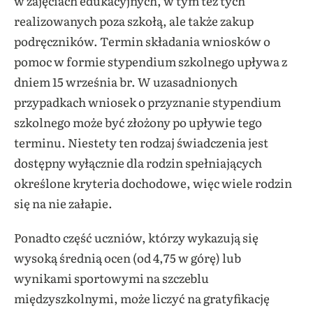
w zajęciach edukacyjnych, w tym też tych
realizowanych poza szkołą, ale także zakup
podręczników. Termin składania wniosków o
pomoc w formie stypendium szkolnego upływa z
dniem 15 września br. W uzasadnionych
przypadkach wniosek
o przyznanie stypendium
szkolnego może być złożony po upływie tego
terminu. Niestety ten rodzaj świadczenia jest
dostępny wyłącznie dla rodzin spełniających
określone kryteria dochodowe, więc wiele rodzin
się na nie załapie.
Ponadto część uczniów, którzy wykazują się
wysoką średnią ocen (od 4,75 w górę) lub
wynikami sportowymi na szczeblu
międzyszkolnymi, może liczyć na gratyfikację