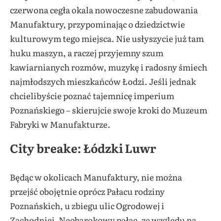
czerwona cegła okala nowoczesne zabudowania
Manufaktury, przypominając o dziedzictwie
kulturowym tego miejsca. Nie usłyszycie już tam
huku maszyn, a raczej przyjemny szum
kawiarnianych rozmów, muzykę i radosny śmiech
najmłodszych mieszkańców Łodzi. Jeśli jednak
chcielibyście poznać tajemnicę imperium
Poznańskiego – skierujcie swoje kroki do Muzeum
Fabryki w Manufakturze.
City breake: Łódzki Luwr
Będąc w okolicach Manufaktury, nie można
przejść obojętnie oprócz Pałacu rodziny
Poznańskich, u zbiegu ulic Ogrodowej i
Zachodniej. Neobarokowy pałac, ze względu na