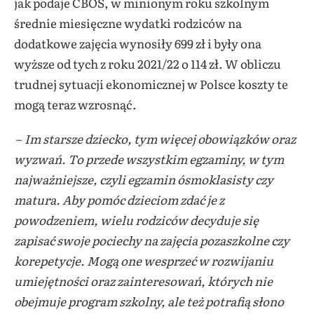
jak podaje CBOS, w minionym roku szkolnym
średnie miesięczne wydatki rodziców na
dodatkowe zajęcia wynosiły 699 zł i były ona
wyższe od tych z roku 2021/22 o 114 zł. W obliczu
trudnej sytuacji ekonomicznej w Polsce koszty te
mogą teraz wzrosnąć.
–
Im starsze dziecko, tym więcej obowiązków oraz
wyzwań. To przede wszystkim egzaminy, w tym
najważniejsze, czyli egzamin ósmoklasisty czy
matura. Aby pomóc dzieciom zdać je z
powodzeniem, wielu rodziców decyduje się
zapisać swoje pociechy na zajęcia pozaszkolne czy
korepetycje. Mogą one wesprzeć w rozwijaniu
umiejętności oraz zainteresowań, których nie
obejmuje program szkolny, ale też potrafią słono