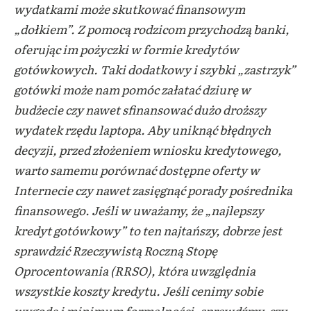
wydatkami może skutkować finansowym
„dołkiem”. Z pomocą rodzicom przychodzą banki,
oferując im pożyczki w formie kredytów
gotówkowych. Taki dodatkowy i szybki „zastrzyk”
gotówki może nam pomóc załatać dziurę w
budżecie czy nawet sfinansować dużo droższy
wydatek rzędu laptopa. Aby uniknąć błędnych
decyzji, przed złożeniem wniosku kredytowego,
warto samemu porównać dostępne oferty w
Internecie czy nawet zasięgnąć porady pośrednika
finansowego. Jeśli w uważamy, że „najlepszy
kredyt gotówkowy” to ten najtańszy, dobrze jest
sprawdzić Rzeczywistą Roczną Stopę
Oprocentowania (RRSO), która uwzględnia
wszystkie koszty kredytu. Jeśli cenimy sobie
wygodę i minimum formalności, sprawdźmy, czy