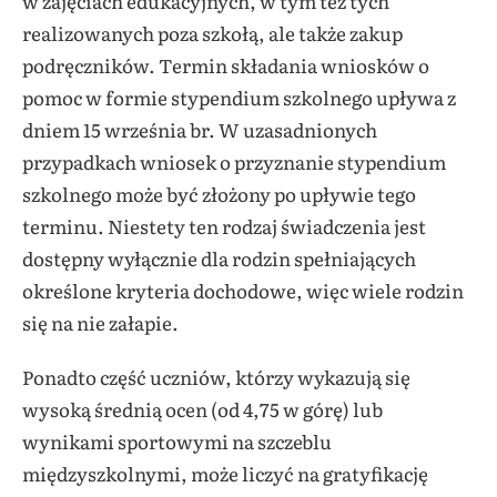
w zajęciach edukacyjnych, w tym też tych
realizowanych poza szkołą, ale także zakup
podręczników. Termin składania wniosków o
pomoc w formie stypendium szkolnego upływa z
dniem 15 września br. W uzasadnionych
przypadkach wniosek
o przyznanie stypendium
szkolnego może być złożony po upływie tego
terminu. Niestety ten rodzaj świadczenia jest
dostępny wyłącznie dla rodzin spełniających
określone kryteria dochodowe, więc wiele rodzin
się na nie załapie.
Ponadto część uczniów, którzy wykazują się
wysoką średnią ocen (od 4,75 w górę) lub
wynikami sportowymi na szczeblu
międzyszkolnymi, może liczyć na gratyfikację