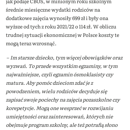
jak podaje CBOS, w minionym roku szkolnym
średnie miesięczne wydatki rodziców na
dodatkowe zajęcia wynosiły 699 zł i były ona
wyższe od tych z roku 2021/22 o 114 zł. W obliczu
trudnej sytuacji ekonomicznej w Polsce koszty te
mogą teraz wzrosnąć.
–
Im starsze dziecko, tym więcej obowiązków oraz
wyzwań. To przede wszystkim egzaminy, w tym
najważniejsze, czyli egzamin ósmoklasisty czy
matura. Aby pomóc dzieciom zdać je z
powodzeniem, wielu rodziców decyduje się
zapisać swoje pociechy na zajęcia pozaszkolne czy
korepetycje. Mogą one wesprzeć w rozwijaniu
umiejętności oraz zainteresowań, których nie
obejmuje program szkolny, ale też potrafią słono