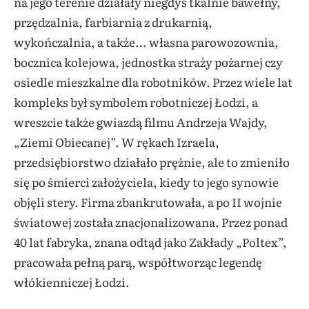
na jego terenie działały niegdyś tkalnie bawełny,
przędzalnia, farbiarnia z drukarnią,
wykończalnia, a także… własna parowozownia,
bocznica kolejowa, jednostka straży pożarnej czy
osiedle mieszkalne dla robotników. Przez wiele lat
kompleks był symbolem robotniczej Łodzi, a
wreszcie także gwiazdą filmu Andrzeja Wajdy,
„Ziemi Obiecanej”. W rękach Izraela,
przedsiębiorstwo działało prężnie, ale to zmieniło
się po śmierci założyciela, kiedy to jego synowie
objęli stery. Firma zbankrutowała, a po II wojnie
światowej została znacjonalizowana. Przez ponad
40 lat fabryka, znana odtąd jako Zakłady „Poltex”,
pracowała pełną parą, współtworząc legendę
włókienniczej Łodzi.