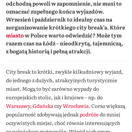
odchodzą powoli w zapomnienie, nie musi to
oznaczać zupełnego końca wyjazdów.
Wrzesień i październik to idealny czas na
zorganizowanie krótkiego city break’a. Które
miasto
w Polsce warto odwiedzić? Może tym
razem czas na Łódź – nieodkrytą, tajemniczą,
z bogatą historią i pełną atrakcji.
City break to krótki, zwykle kilkudniowy wyjazd,
do jednego z dużych, atrakcyjnych turystycznie
miast. Mogą to być zarówno wypady do
europejskich stolic, jak i krajowe – np. do
Warszawy
,
Gdańska
czy
Wrocławia
. Coraz większą
popularność zdobywają jednak
podróże
do mniej
oczywistych miejsc, choć równie interesujących
co największe metropolie. Wśród nich prym