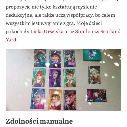
propozycje nie tylko kształtują myślenie
dedukcyjne, ale także uczą współpracy, bo celem
wszystkim jest wygranie z grą. Moje dzieci
pokochały
Liska Urwiska
oraz
Simil
o czy
Scotland
Yard
.
Zdolności manualne