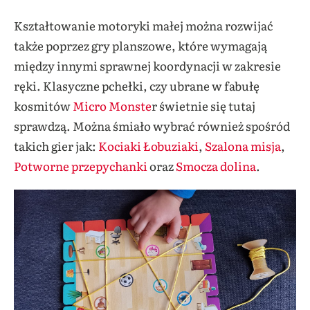
Kształtowanie motoryki małej można rozwijać
także poprzez gry planszowe, które wymagają
między innymi sprawnej koordynacji w zakresie
ręki. Klasyczne pchełki, czy ubrane w fabułę
kosmitów
Micro Monste
r świetnie się tutaj
sprawdzą. Można śmiało wybrać również spośród
takich gier jak:
Kociaki Łobuziaki
,
Szalona misja
,
Potworne przepychanki
oraz
Smocza dolina
.