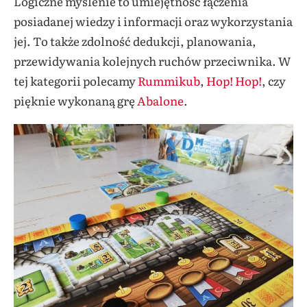
Logiczne myślenie to umiejętność łączenia
posiadanej wiedzy i informacji oraz wykorzystania
jej. To także zdolność dedukcji, planowania,
przewidywania kolejnych ruchów przeciwnika. W
tej kategorii polecamy
Rummikub
,
Hop! Hop!
, czy
pięknie wykonaną grę
Abalone
.