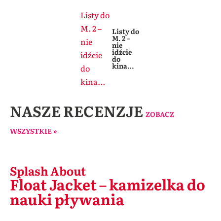
Listy do
M. 2 –
Listy do
M. 2 –
nie
nie
idźcie
idźcie
do
kina…
do
kina…
NASZE RECENZJE
ZOBACZ
WSZYSTKIE »
Splash About
Float Jacket – kamizelka do
nauki pływania