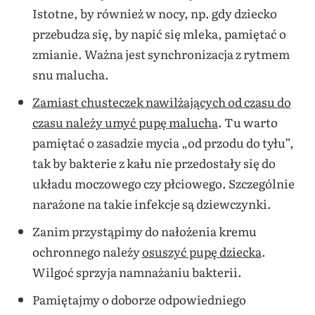
Istotne, by również w nocy, np. gdy dziecko
przebudza się, by napić się mleka, pamiętać o
zmianie. Ważna jest synchronizacja z rytmem
snu malucha.
Zamiast chusteczek nawilżających od czasu do
czasu należy umyć pupę malucha
. Tu warto
pamiętać o zasadzie mycia „od przodu do tyłu”,
tak by bakterie z kału nie przedostały się do
układu moczowego czy płciowego. Szczególnie
narażone na takie infekcje są dziewczynki.
Zanim przystąpimy do nałożenia kremu
ochronnego należy
osuszyć pupę dziecka
.
Wilgoć sprzyja namnażaniu bakterii.
Pamiętajmy o doborze odpowiedniego