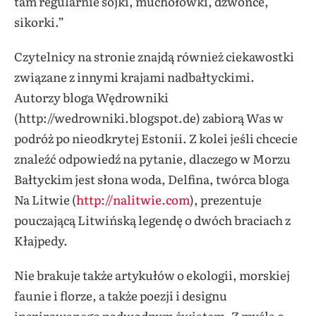
tam regularnie sójki, muchołówki, dzwońce,
sikorki.”
Czytelnicy na stronie znajdą również ciekawostki
związane z innymi krajami nadbałtyckimi.
Autorzy bloga Wędrowniki
(http://wedrowniki.blogspot.de) zabiorą Was w
podróż po nieodkrytej Estonii. Z kolei jeśli chcecie
znaleźć odpowiedź na pytanie, dlaczego w Morzu
Bałtyckim jest słona woda, Delfina, twórca bloga
Na Litwie (
http://nalitwie.com
), prezentuje
pouczającą Litwińską legendę o dwóch braciach z
Kłajpedy.
Nie brakuje także artykułów o ekologii, morskiej
faunie i florze, a także poezji i designu
inspirowanego podwodnym światem. Z myślą o