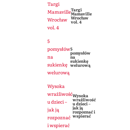
Targi
Targi
Mamaville
Mamaville
Wrocław
Wrocław
vol. 4
vol. 4
5
pomysłów
5
pomysłów
na
na
sukienkę
sukienkę
welurową
welurową
Wysoka
wrażliwość
Wysoka
wrażliwość
u dzieci –
u dzieci –
jak ją
jak ją
rozpoznać i
wspierać
rozpoznać
i wspierać