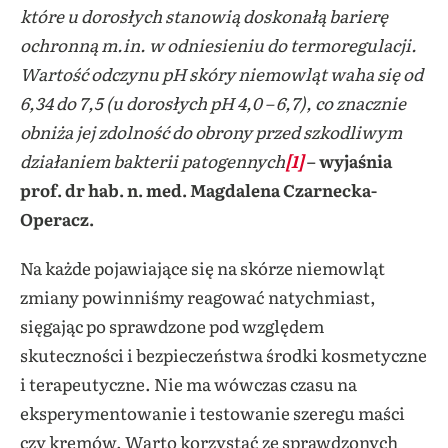
które u dorosłych stanowią doskonałą barierę
ochronną m.in. w odniesieniu do termoregulacji.
Wartość odczynu pH skóry niemowląt waha się od
6,34 do 7,5 (u dorosłych pH 4,0 – 6,7), co znacznie
obniża jej zdolność do obrony przed szkodliwym
działaniem bakterii patogennych
[1]
– wyjaśnia
prof. dr hab. n. med. Magdalena Czarnecka-
Operacz.
Na każde pojawiające się na skórze niemowląt
zmiany powinniśmy reagować natychmiast,
sięgając po sprawdzone pod względem
skuteczności i bezpieczeństwa środki kosmetyczne
i terapeutyczne. Nie ma wówczas czasu na
eksperymentowanie i testowanie szeregu maści
czy kremów. Warto korzystać ze sprawdzonych