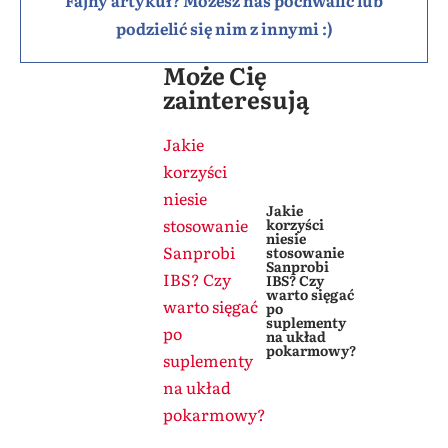
Fajny artykuł? Możesz nas pochwalić lub
podzielić się nim z innymi :)
Może Cię
zainteresują
Jakie
korzyści
niesie
Jakie
stosowanie
korzyści
niesie
Sanprobi
stosowanie
Sanprobi
IBS? Czy
IBS? Czy
warto sięgać
warto sięgać
po
suplementy
po
na układ
pokarmowy?
suplementy
na układ
pokarmowy?