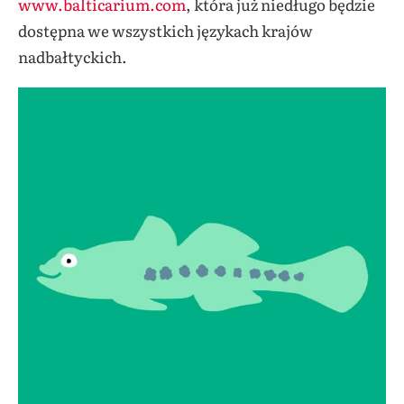
www.balticarium.com
, która już niedługo będzie
dostępna we wszystkich językach krajów
nadbałtyckich.