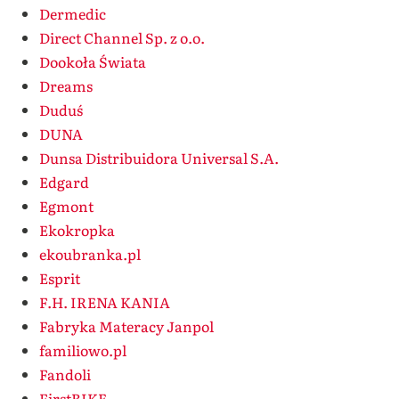
Dermedic
Direct Channel Sp. z o.o.
Dookoła Świata
Dreams
Duduś
DUNA
Dunsa Distribuidora Universal S.A.
Edgard
Egmont
Ekokropka
ekoubranka.pl
Esprit
F.H. IRENA KANIA
Fabryka Materacy Janpol
familiowo.pl
Fandoli
FirstBIKE