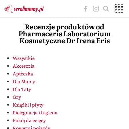
Recenzje produktów od
Pharmaceris Laboratorium
Kosmetyczne Dr Irena Eris
Wszystkie
Akcesoria
Apteczka
Dla Mamy
Dla Taty
Gry
Książki i płyty
Pielęgnacja i higiena
Pokój dziecięcy
Rowery i pojazdy