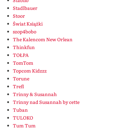
Stabilo
Stadlbauer
Stoor
Świat Książki
szop4bobo
The Kalencom New Orlean
Thinkfun
TOŁPA
TomTom
Topcom Kidzzz
Torune
Trefl
Trinny & Susannah
Trinny nad Susannah by cette
Tuban
TULOKO
Tum Tum