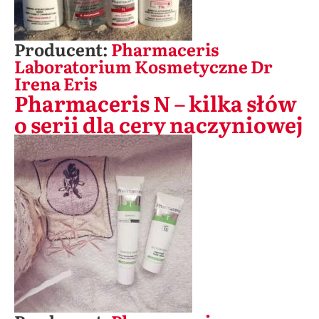
Producent:
Pharmaceris
Laboratorium Kosmetyczne Dr
Irena Eris
Pharmaceris N – kilka słów
o serii dla cery naczyniowej