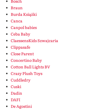
Bosch
Braun
Burda Książki
Canca
Canpol babies
Ceba Baby
ClaessensKids Szwajcaria
Clippasafe
Close Parent
Concertino Baby
Cotton Ball Lights BV
Crazy Plush Toys
Cuddledry
Cuski
Dadin
DAFI
De Agostini