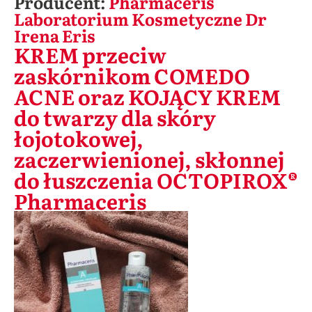
Producent:
Pharmaceris
Laboratorium Kosmetyczne Dr
Irena Eris
KREM przeciw
zaskórnikom COMEDO
ACNE oraz KOJĄCY KREM
do twarzy dla skóry
łojotokowej,
zaczerwienionej, skłonnej
do łuszczenia OCTOPIROX®
Pharmaceris