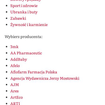
Sport i zdrowie
Ubranka i buty
Zabawki
Żywność i karmienie
Wybierz producenta:
3mk
AA Pharmaceutic
AddBaby
Afelo
Aflofarm Farmacja Polska
Agencja Wydawnicza Jerzy Mostowski
AJM
Ares
ArtEco
ARTI