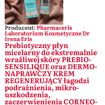
Producent:
Pharmaceris
Laboratorium Kosmetyczne Dr
Irena Eris
Prebiotyczny płyn
micelarny do ekstremalnie
wrażliwej skóry PREBIO-
SENSILIQUE oraz DERMO-
NAPRAWCZY KREM
REGENERUJĄCY łagodzi
podrażnienia, mikro-
uszkodzenia,
zaczerwienienia CORNEO-