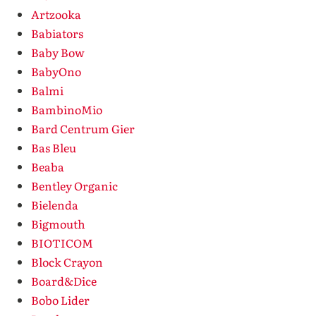
Artzooka
Babiators
Baby Bow
BabyOno
Balmi
BambinoMio
Bard Centrum Gier
Bas Bleu
Beaba
Bentley Organic
Bielenda
Bigmouth
BIOTICOM
Block Crayon
Board&Dice
Bobo Lider