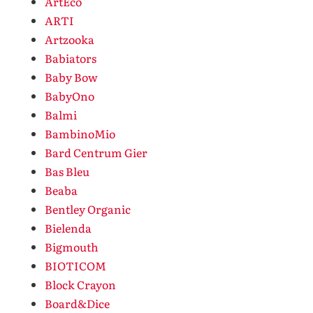
ArtEco
ARTI
Artzooka
Babiators
Baby Bow
BabyOno
Balmi
BambinoMio
Bard Centrum Gier
Bas Bleu
Beaba
Bentley Organic
Bielenda
Bigmouth
BIOTICOM
Block Crayon
Board&Dice