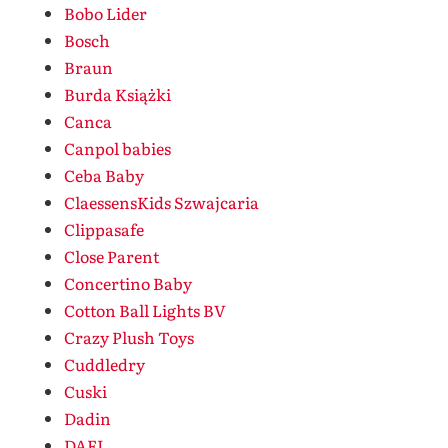
Bobo Lider
Bosch
Braun
Burda Książki
Canca
Canpol babies
Ceba Baby
ClaessensKids Szwajcaria
Clippasafe
Close Parent
Concertino Baby
Cotton Ball Lights BV
Crazy Plush Toys
Cuddledry
Cuski
Dadin
DAFI