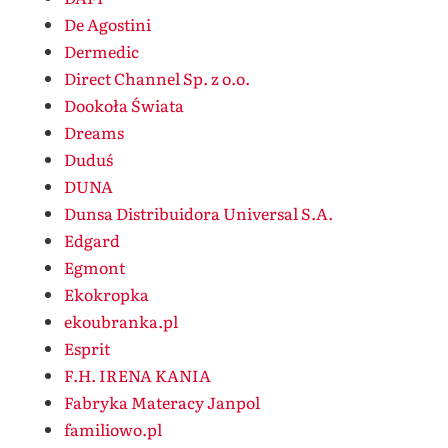
De Agostini
Dermedic
Direct Channel Sp. z o.o.
Dookoła Świata
Dreams
Duduś
DUNA
Dunsa Distribuidora Universal S.A.
Edgard
Egmont
Ekokropka
ekoubranka.pl
Esprit
F.H. IRENA KANIA
Fabryka Materacy Janpol
familiowo.pl