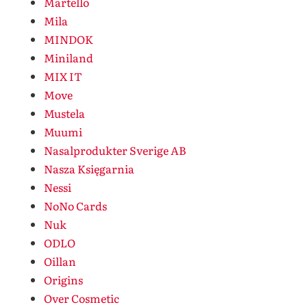
Martello
Mila
MINDOK
Miniland
MIX IT
Move
Mustela
Muumi
Nasalprodukter Sverige AB
Nasza Księgarnia
Nessi
NoNo Cards
Nuk
ODLO
Oillan
Origins
Over Cosmetic