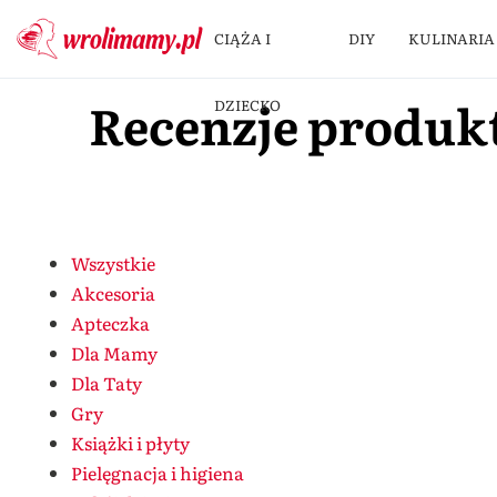
CIĄŻA I
DIY
KULINARIA
Recenzje produk
DZIECKO
Wszystkie
Akcesoria
Apteczka
Dla Mamy
Dla Taty
Gry
Książki i płyty
Pielęgnacja i higiena