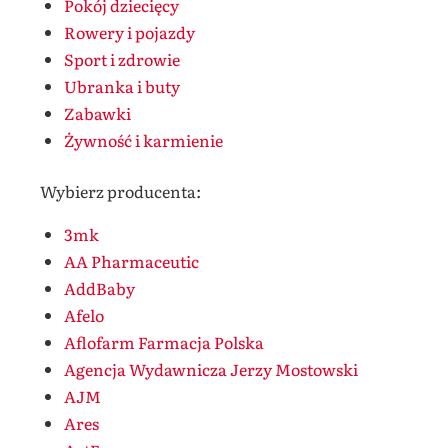
Pokój dziecięcy
Rowery i pojazdy
Sport i zdrowie
Ubranka i buty
Zabawki
Żywność i karmienie
Wybierz producenta:
3mk
AA Pharmaceutic
AddBaby
Afelo
Aflofarm Farmacja Polska
Agencja Wydawnicza Jerzy Mostowski
AJM
Ares