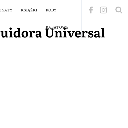
ONATY
KSIĄŻKI
KODY
uidora Universal
RABATOWE