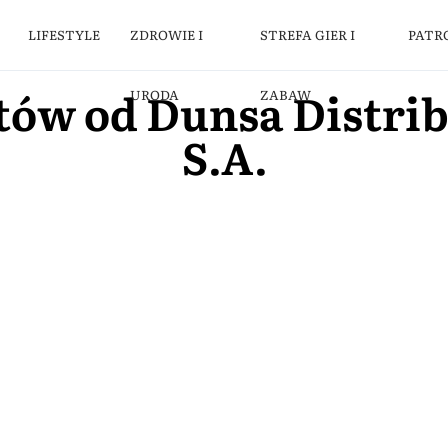
LIFESTYLE
ZDROWIE I
STREFA GIER I
PATR
tów od Dunsa Distrib
URODA
ZABAW
S.A.