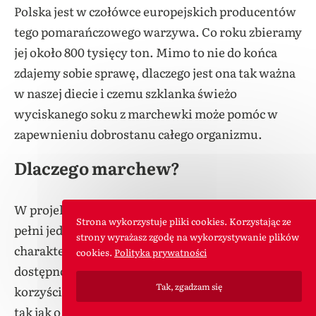
Polska jest w czołówce europejskich producentów
tego pomarańczowego warzywa. Co roku zbieramy
jej około 800 tysięcy ton. Mimo to nie do końca
zdajemy sobie sprawę, dlaczego jest ona tak ważna
w naszej diecie i czemu szklanka świeżo
wyciskanego soku z marchewki może pomóc w
zapewnieniu dobrostanu całego organizmu.
Dlaczego marchew?
W projekcie Odmładzanie na surowo marchew
Strona wykorzystuje pliki cookies. Korzystając ze
pełni jedną z kluczowych ról ze względu na trzy
strony wyrażasz zgodę na wykorzystywanie plików
charakteryzujące ją podstawowe cechy: cenę,
cookies.
Polityka prywatności
dostępność oraz ogrom składników odżywczych i
Tak, zgadzam się
korzyści z jej spożywania dla naszego zdrowia. I
tak jak o dostępności (znajdziecie ją w każdym