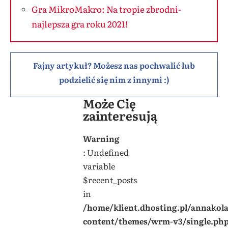
Gra MikroMakro: Na tropie zbrodni-
najlepsza gra roku 2021!
Fajny artykuł? Możesz nas pochwalić lub
podzielić się nim z innymi :)
Może Cię
zainteresują
Warning
: Undefined
variable
$recent_posts
in
/home/klient.dhosting.pl/annakol
content/themes/wrm-v3/single.ph