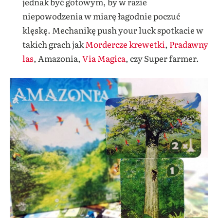
jednak być gotowym, by w razie
niepowodzenia w miarę łagodnie poczuć
klęskę. Mechanikę push your luck spotkacie w
takich grach jak
Mordercze krewetki
,
Pradawny
las
, Amazonia,
Via Magica
, czy Super farmer.