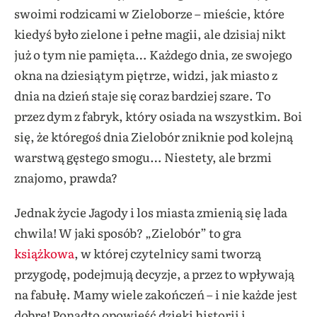
swoimi rodzicami w Zieloborze – mieście, które
kiedyś było zielone i pełne magii, ale dzisiaj nikt
już o tym nie pamięta… Każdego dnia, ze swojego
okna na dziesiątym piętrze, widzi, jak miasto z
dnia na dzień staje się coraz bardziej szare. To
przez dym z fabryk, który osiada na wszystkim. Boi
się, że któregoś dnia Zielobór zniknie pod kolejną
warstwą gęstego smogu… Niestety, ale brzmi
znajomo, prawda?
Jednak życie Jagody i los miasta zmienią się lada
chwila! W jaki sposób? „Zielobór” to gra
książkowa
, w której czytelnicy sami tworzą
przygodę, podejmują decyzje, a przez to wpływają
na fabułę. Mamy wiele zakończeń – i nie każde jest
dobre! Ponadto opowieść dzięki historii i