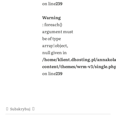
on line
239
Warning
: foreach()
argument must
be of type
array|object,
null given in
/home/klient.dhosting.pl/annakol
content/themes/wrm-v3/single.ph
on line
239
Subskrybuj