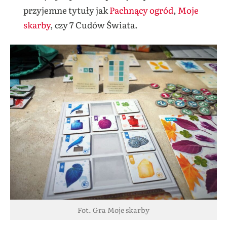
przyjemne tytuły jak
Pachnący ogród
,
Moje
skarby
, czy 7 Cudów Świata.
Fot. Gra Moje skarby