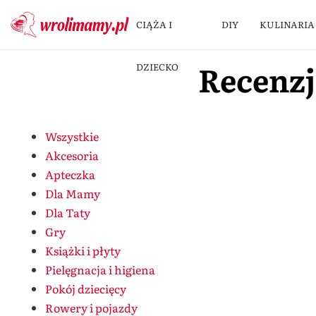
CIĄŻA I
DIY
KULINARIA
Recenzj
DZIECKO
Wszystkie
Akcesoria
Apteczka
Dla Mamy
Dla Taty
Gry
Książki i płyty
Pielęgnacja i higiena
Pokój dziecięcy
Rowery i pojazdy