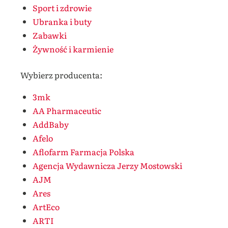
Sport i zdrowie
Ubranka i buty
Zabawki
Żywność i karmienie
Wybierz producenta:
3mk
AA Pharmaceutic
AddBaby
Afelo
Aflofarm Farmacja Polska
Agencja Wydawnicza Jerzy Mostowski
AJM
Ares
ArtEco
ARTI