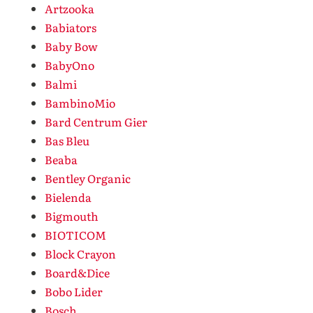
Artzooka
Babiators
Baby Bow
BabyOno
Balmi
BambinoMio
Bard Centrum Gier
Bas Bleu
Beaba
Bentley Organic
Bielenda
Bigmouth
BIOTICOM
Block Crayon
Board&Dice
Bobo Lider
Bosch