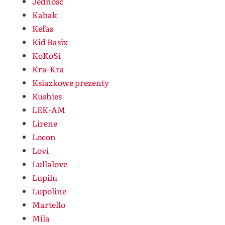
Jedność
Kabak
Kefas
Kid Basix
KoKoSi
Kra-Kra
Ksiazkowe prezenty
Kushies
LEK-AM
Lirene
Locon
Lovi
Lullalove
Lupilu
Lupoline
Martello
Mila