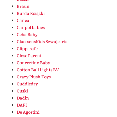
Braun
Burda Książki
Canca
Canpol babies
Ceba Baby
ClaessensKids Szwajcaria
Clippasafe
Close Parent
Concertino Baby
Cotton Ball Lights BV
Crazy Plush Toys
Cuddledry
Cuski
Dadin
DAFI
De Agostini