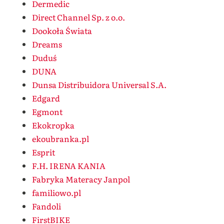
Dermedic
Direct Channel Sp. z o.o.
Dookoła Świata
Dreams
Duduś
DUNA
Dunsa Distribuidora Universal S.A.
Edgard
Egmont
Ekokropka
ekoubranka.pl
Esprit
F.H. IRENA KANIA
Fabryka Materacy Janpol
familiowo.pl
Fandoli
FirstBIKE