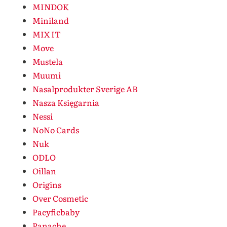
MINDOK
Miniland
MIX IT
Move
Mustela
Muumi
Nasalprodukter Sverige AB
Nasza Księgarnia
Nessi
NoNo Cards
Nuk
ODLO
Oillan
Origins
Over Cosmetic
Pacyficbaby
Panache