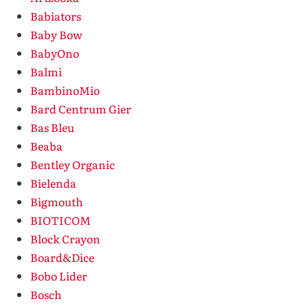
Babiators
Baby Bow
BabyOno
Balmi
BambinoMio
Bard Centrum Gier
Bas Bleu
Beaba
Bentley Organic
Bielenda
Bigmouth
BIOTICOM
Block Crayon
Board&Dice
Bobo Lider
Bosch