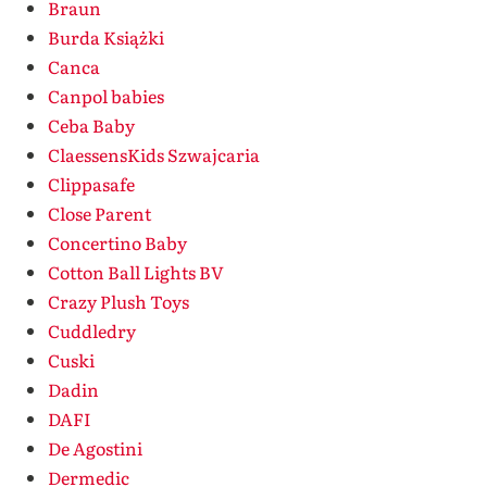
Braun
Burda Książki
Canca
Canpol babies
Ceba Baby
ClaessensKids Szwajcaria
Clippasafe
Close Parent
Concertino Baby
Cotton Ball Lights BV
Crazy Plush Toys
Cuddledry
Cuski
Dadin
DAFI
De Agostini
Dermedic