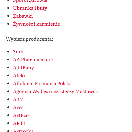
Ubranka i buty
Zabawki
Żywność i karmienie
Wybierz producenta:
3mk
AA Pharmaceutic
AddBaby
Afelo
Aflofarm Farmacja Polska
Agencja Wydawnicza Jerzy Mostowski
AJM
Ares
ArtEco
ARTI
Artzooka