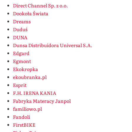
Direct Channel Sp. z o.o.
Dookoła Świata
Dreams
Duduś
DUNA
Dunsa Distribuidora Universal S.A.
Edgard
Egmont
Ekokropka
ekoubranka.pl
Esprit
F.H. IRENA KANIA
Fabryka Materacy Janpol
familiowo.pl
Fandoli
FirstBIKE