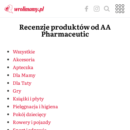
Recenzje produktów od AA
Pharmaceutic
Wszystkie
Akcesoria
Apteczka
Dla Mamy
Dla Taty
Gry
Książki i płyty
Pielęgnacja i higiena
Pokój dziecięcy
Rowery i pojazdy
Sport i zdrowie