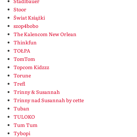
Stadlbauer
Stoor
Świat Książki
szop4bobo
The Kalencom New Orlean
Thinkfun
TOŁPA
TomTom
Topcom Kidzzz
Torune
Trefl
Trinny & Susannah
Trinny nad Susannah by cette
Tuban
TULOKO
Tum Tum
Tybopi