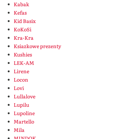
Kabak
Kefas
Kid Basix
KoKoSi
Kra-Kra
Ksiazkowe prezenty
Kushies
LEK-AM
Lirene
Locon
Lovi
Lullalove
Lupilu
Lupoline
Martello
Mila
MINDOK