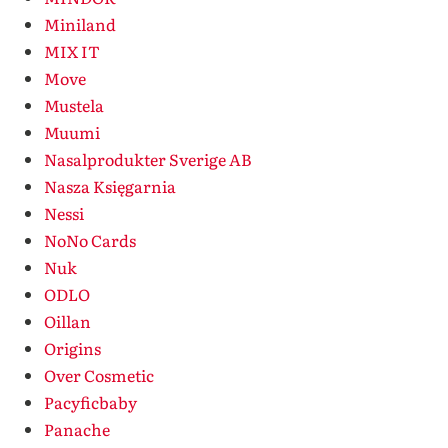
Miniland
MIX IT
Move
Mustela
Muumi
Nasalprodukter Sverige AB
Nasza Księgarnia
Nessi
NoNo Cards
Nuk
ODLO
Oillan
Origins
Over Cosmetic
Pacyficbaby
Panache