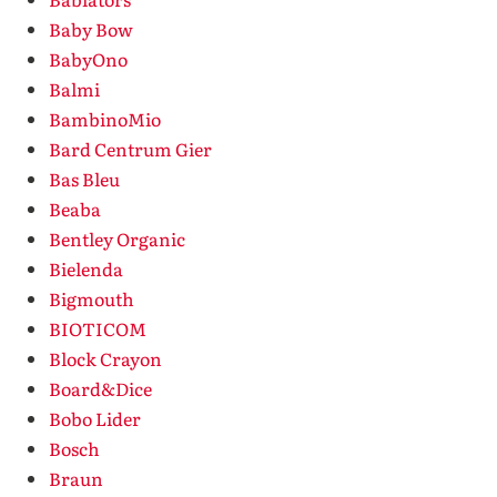
Baby Bow
BabyOno
Balmi
BambinoMio
Bard Centrum Gier
Bas Bleu
Beaba
Bentley Organic
Bielenda
Bigmouth
BIOTICOM
Block Crayon
Board&Dice
Bobo Lider
Bosch
Braun