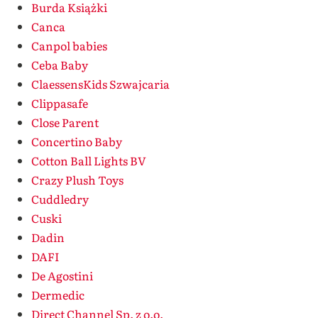
Burda Książki
Canca
Canpol babies
Ceba Baby
ClaessensKids Szwajcaria
Clippasafe
Close Parent
Concertino Baby
Cotton Ball Lights BV
Crazy Plush Toys
Cuddledry
Cuski
Dadin
DAFI
De Agostini
Dermedic
Direct Channel Sp. z o.o.