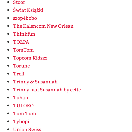
Stoor
Świat Książki
szop4bobo
The Kalencom New Orlean
Thinkfun
TOŁPA
TomTom
Topcom Kidzzz
Torune
Trefl
Trinny & Susannah
Trinny nad Susannah by cette
Tuban
TULOKO
Tum Tum
Tybopi
Union Swiss