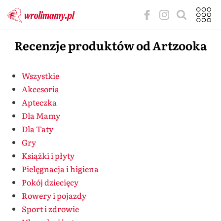
Recenzje produktów od Artzooka
Wszystkie
Akcesoria
Apteczka
Dla Mamy
Dla Taty
Gry
Książki i płyty
Pielęgnacja i higiena
Pokój dziecięcy
Rowery i pojazdy
Sport i zdrowie