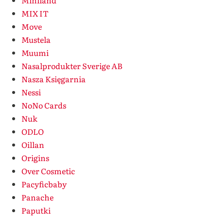
Miniland
MIX IT
Move
Mustela
Muumi
Nasalprodukter Sverige AB
Nasza Księgarnia
Nessi
NoNo Cards
Nuk
ODLO
Oillan
Origins
Over Cosmetic
Pacyficbaby
Panache
Paputki