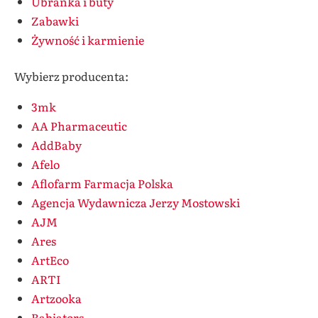
Ubranka i buty
Zabawki
Żywność i karmienie
Wybierz producenta:
3mk
AA Pharmaceutic
AddBaby
Afelo
Aflofarm Farmacja Polska
Agencja Wydawnicza Jerzy Mostowski
AJM
Ares
ArtEco
ARTI
Artzooka
Babiators