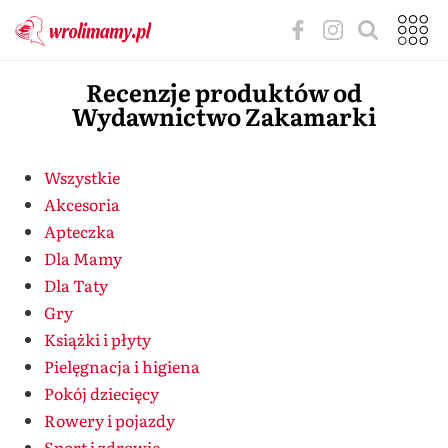
Recenzje produktów od
Wydawnictwo Zakamarki
Wszystkie
Akcesoria
Apteczka
Dla Mamy
Dla Taty
Gry
Książki i płyty
Pielęgnacja i higiena
Pokój dziecięcy
Rowery i pojazdy
Sport i zdrowie