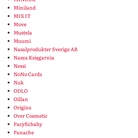
Miniland
MIX IT
Move
Mustela
Muumi
Nasalprodukter Sverige AB
Nasza Księgarnia
Nessi
NoNo Cards
Nuk
ODLO
Oillan
Origins
Over Cosmetic
Pacyficbaby
Panache