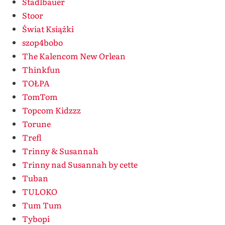
Stadlbauer
Stoor
Świat Książki
szop4bobo
The Kalencom New Orlean
Thinkfun
TOŁPA
TomTom
Topcom Kidzzz
Torune
Trefl
Trinny & Susannah
Trinny nad Susannah by cette
Tuban
TULOKO
Tum Tum
Tybopi