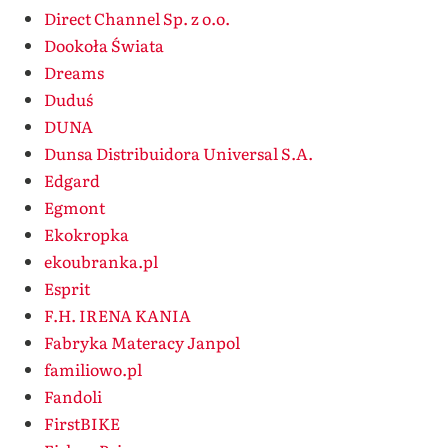
Direct Channel Sp. z o.o.
Dookoła Świata
Dreams
Duduś
DUNA
Dunsa Distribuidora Universal S.A.
Edgard
Egmont
Ekokropka
ekoubranka.pl
Esprit
F.H. IRENA KANIA
Fabryka Materacy Janpol
familiowo.pl
Fandoli
FirstBIKE