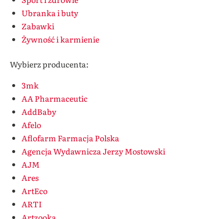
Ubranka i buty
Zabawki
Żywność i karmienie
Wybierz producenta:
3mk
AA Pharmaceutic
AddBaby
Afelo
Aflofarm Farmacja Polska
Agencja Wydawnicza Jerzy Mostowski
AJM
Ares
ArtEco
ARTI
Artzooka