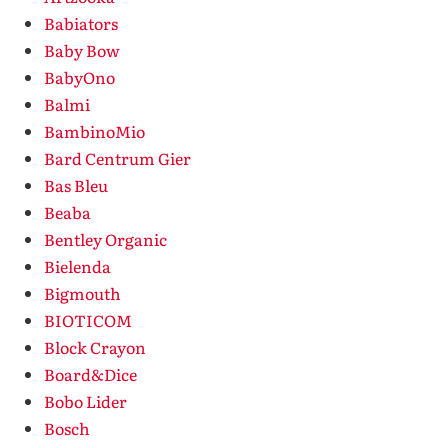
Babiators
Baby Bow
BabyOno
Balmi
BambinoMio
Bard Centrum Gier
Bas Bleu
Beaba
Bentley Organic
Bielenda
Bigmouth
BIOTICOM
Block Crayon
Board&Dice
Bobo Lider
Bosch