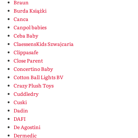
Braun
Burda Książki
Canca
Canpol babies
Ceba Baby
ClaessensKids Szwajcaria
Clippasafe
Close Parent
Concertino Baby
Cotton Ball Lights BV
Crazy Plush Toys
Cuddledry
Cuski
Dadin
DAFI
De Agostini
Dermedic