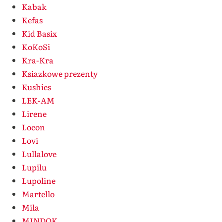
Kabak
Kefas
Kid Basix
KoKoSi
Kra-Kra
Ksiazkowe prezenty
Kushies
LEK-AM
Lirene
Locon
Lovi
Lullalove
Lupilu
Lupoline
Martello
Mila
MINDOK