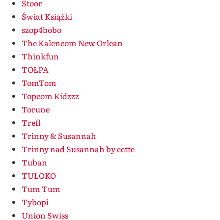
Stoor
Świat Książki
szop4bobo
The Kalencom New Orlean
Thinkfun
TOŁPA
TomTom
Topcom Kidzzz
Torune
Trefl
Trinny & Susannah
Trinny nad Susannah by cette
Tuban
TULOKO
Tum Tum
Tybopi
Union Swiss