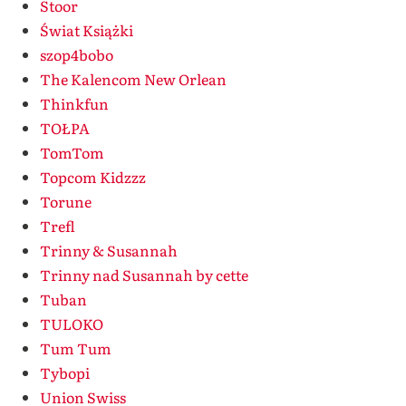
Stoor
Świat Książki
szop4bobo
The Kalencom New Orlean
Thinkfun
TOŁPA
TomTom
Topcom Kidzzz
Torune
Trefl
Trinny & Susannah
Trinny nad Susannah by cette
Tuban
TULOKO
Tum Tum
Tybopi
Union Swiss