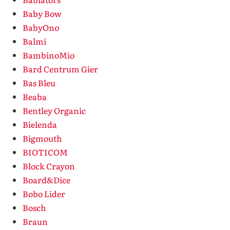
Baby Bow
BabyOno
Balmi
BambinoMio
Bard Centrum Gier
Bas Bleu
Beaba
Bentley Organic
Bielenda
Bigmouth
BIOTICOM
Block Crayon
Board&Dice
Bobo Lider
Bosch
Braun