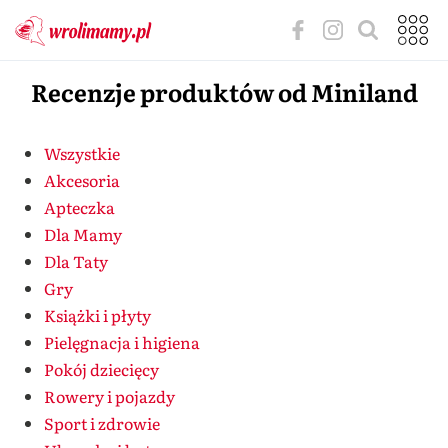
Recenzje produktów od Miniland
Wszystkie
Akcesoria
Apteczka
Dla Mamy
Dla Taty
Gry
Książki i płyty
Pielęgnacja i higiena
Pokój dziecięcy
Rowery i pojazdy
Sport i zdrowie