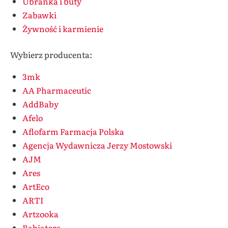
Ubranka i buty
Zabawki
Żywność i karmienie
Wybierz producenta:
3mk
AA Pharmaceutic
AddBaby
Afelo
Aflofarm Farmacja Polska
Agencja Wydawnicza Jerzy Mostowski
AJM
Ares
ArtEco
ARTI
Artzooka
Babiators