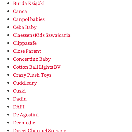
Burda Książki
Canca
Canpol babies
Ceba Baby
ClaessensKids Szwajcaria
Clippasafe
Close Parent
Concertino Baby
Cotton Ball Lights BV
Crazy Plush Toys
Cuddledry
Cuski
Dadin
DAFI
De Agostini
Dermedic
Direct Channel Sp. z o.o.