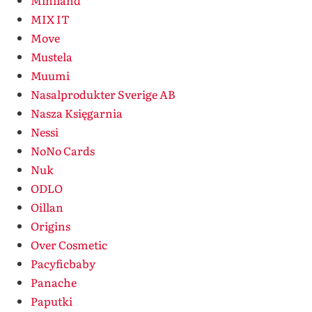
Miniland
MIX IT
Move
Mustela
Muumi
Nasalprodukter Sverige AB
Nasza Księgarnia
Nessi
NoNo Cards
Nuk
ODLO
Oillan
Origins
Over Cosmetic
Pacyficbaby
Panache
Paputki