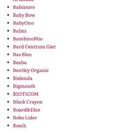
Babiators
Baby Bow
BabyOno
Balmi
BambinoMio
Bard Centrum Gier
Bas Bleu
Beaba
Bentley Organic
Bielenda
Bigmouth
BIOTICOM
Block Crayon
Board&Dice
Bobo Lider
Bosch