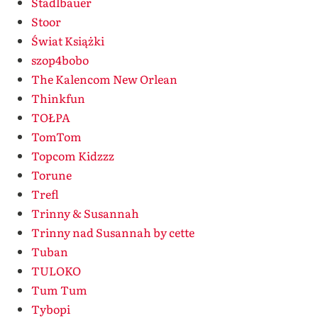
Stadlbauer
Stoor
Świat Książki
szop4bobo
The Kalencom New Orlean
Thinkfun
TOŁPA
TomTom
Topcom Kidzzz
Torune
Trefl
Trinny & Susannah
Trinny nad Susannah by cette
Tuban
TULOKO
Tum Tum
Tybopi