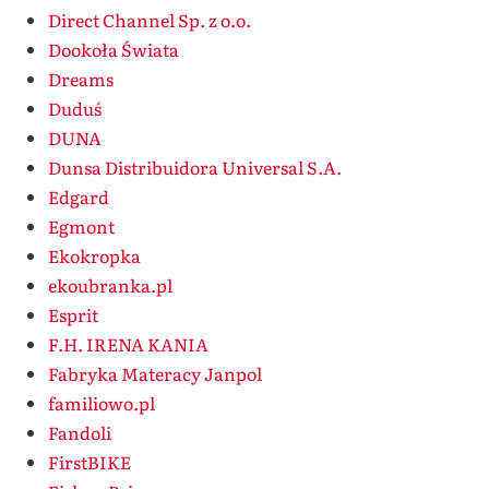
Direct Channel Sp. z o.o.
Dookoła Świata
Dreams
Duduś
DUNA
Dunsa Distribuidora Universal S.A.
Edgard
Egmont
Ekokropka
ekoubranka.pl
Esprit
F.H. IRENA KANIA
Fabryka Materacy Janpol
familiowo.pl
Fandoli
FirstBIKE