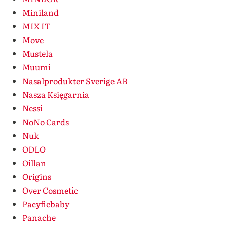
Miniland
MIX IT
Move
Mustela
Muumi
Nasalprodukter Sverige AB
Nasza Księgarnia
Nessi
NoNo Cards
Nuk
ODLO
Oillan
Origins
Over Cosmetic
Pacyficbaby
Panache