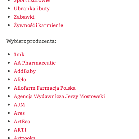
Ubranka i buty
Zabawki
Żywność i karmienie
Wybierz producenta:
3mk
AA Pharmaceutic
AddBaby
Afelo
Aflofarm Farmacja Polska
Agencja Wydawnicza Jerzy Mostowski
AJM
Ares
ArtEco
ARTI
Artzooka