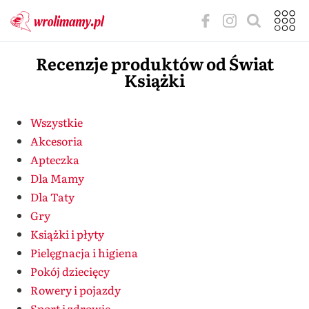
Recenzje produktów od Świat
Książki
Wszystkie
Akcesoria
Apteczka
Dla Mamy
Dla Taty
Gry
Książki i płyty
Pielęgnacja i higiena
Pokój dziecięcy
Rowery i pojazdy
Sport i zdrowie