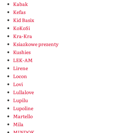
Kabak
Kefas
Kid Basix
KoKoSi
Kra-Kra
Ksiazkowe prezenty
Kushies
LEK-AM
Lirene
Locon
Lovi
Lullalove
Lupilu
Lupoline
Martello
Mila
MINDOK