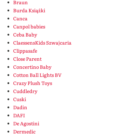
Braun
Burda Książki
Canca
Canpol babies
Ceba Baby
ClaessensKids Szwajcaria
Clippasafe
Close Parent
Concertino Baby
Cotton Ball Lights BV
Crazy Plush Toys
Cuddledry
Cuski
Dadin
DAFI
De Agostini
Dermedic