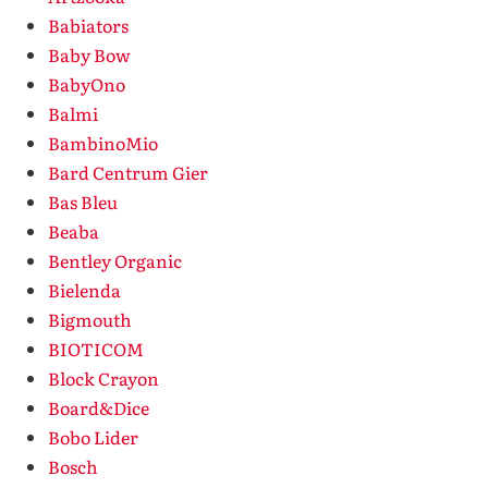
Babiators
Baby Bow
BabyOno
Balmi
BambinoMio
Bard Centrum Gier
Bas Bleu
Beaba
Bentley Organic
Bielenda
Bigmouth
BIOTICOM
Block Crayon
Board&Dice
Bobo Lider
Bosch