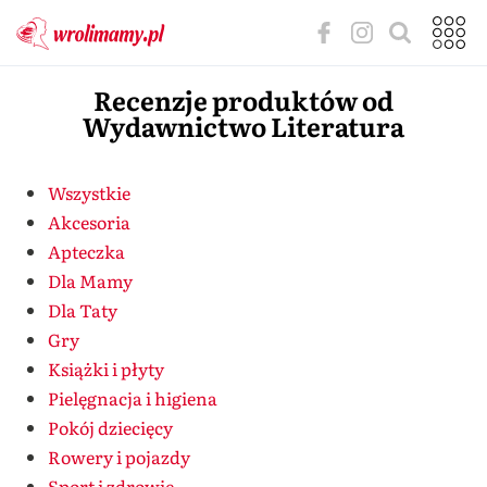
Recenzje produktów od
Wydawnictwo Literatura
Wszystkie
Akcesoria
Apteczka
Dla Mamy
Dla Taty
Gry
Książki i płyty
Pielęgnacja i higiena
Pokój dziecięcy
Rowery i pojazdy
Sport i zdrowie