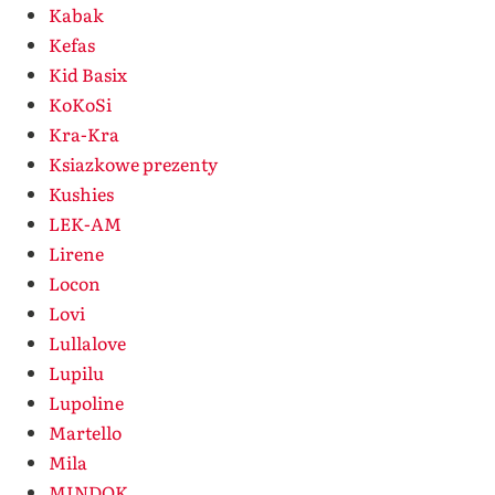
Kabak
Kefas
Kid Basix
KoKoSi
Kra-Kra
Ksiazkowe prezenty
Kushies
LEK-AM
Lirene
Locon
Lovi
Lullalove
Lupilu
Lupoline
Martello
Mila
MINDOK