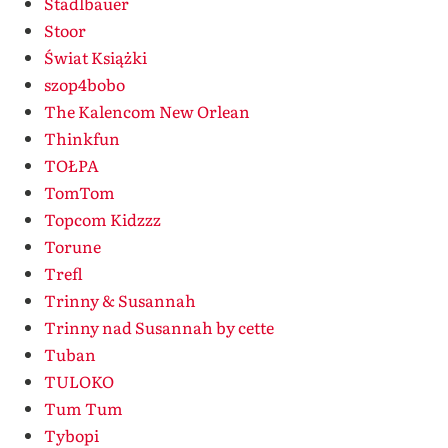
Stadlbauer
Stoor
Świat Książki
szop4bobo
The Kalencom New Orlean
Thinkfun
TOŁPA
TomTom
Topcom Kidzzz
Torune
Trefl
Trinny & Susannah
Trinny nad Susannah by cette
Tuban
TULOKO
Tum Tum
Tybopi