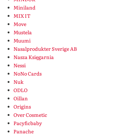
Miniland
MIX IT
Move
Mustela
Muumi
Nasalprodukter Sverige AB
Nasza Księgarnia
Nessi
NoNo Cards
Nuk
ODLO
Oillan
Origins
Over Cosmetic
Pacyficbaby
Panache