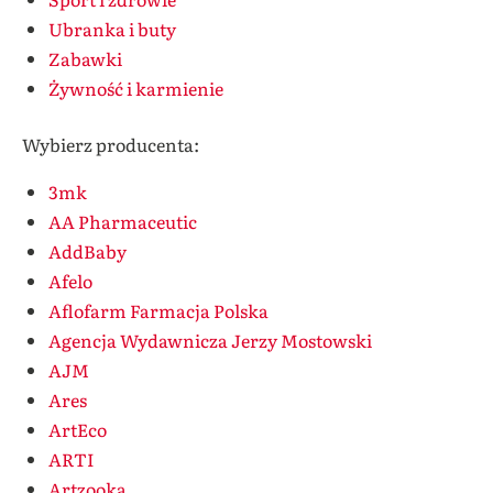
Ubranka i buty
Zabawki
Żywność i karmienie
Wybierz producenta:
3mk
AA Pharmaceutic
AddBaby
Afelo
Aflofarm Farmacja Polska
Agencja Wydawnicza Jerzy Mostowski
AJM
Ares
ArtEco
ARTI
Artzooka