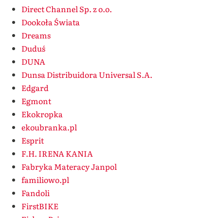
Direct Channel Sp. z o.o.
Dookoła Świata
Dreams
Duduś
DUNA
Dunsa Distribuidora Universal S.A.
Edgard
Egmont
Ekokropka
ekoubranka.pl
Esprit
F.H. IRENA KANIA
Fabryka Materacy Janpol
familiowo.pl
Fandoli
FirstBIKE