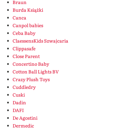
Braun
Burda Książki
Canca
Canpol babies
Ceba Baby
ClaessensKids Szwajcaria
Clippasafe
Close Parent
Concertino Baby
Cotton Ball Lights BV
Crazy Plush Toys
Cuddledry
Cuski
Dadin
DAFI
De Agostini
Dermedic