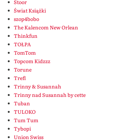
Stoor
Świat Książki
szop4bobo
The Kalencom New Orlean
Thinkfun
TOŁPA
TomTom
Topcom Kidzzz
Torune
Trefl
Trinny & Susannah
Trinny nad Susannah by cette
Tuban
TULOKO
Tum Tum
Tybopi
Union Swiss