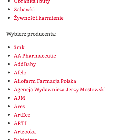
Ubranka i buty
Zabawki
Żywność i karmienie
Wybierz producenta:
3mk
AA Pharmaceutic
AddBaby
Afelo
Aflofarm Farmacja Polska
Agencja Wydawnicza Jerzy Mostowski
AJM
Ares
ArtEco
ARTI
Artzooka
Babiators