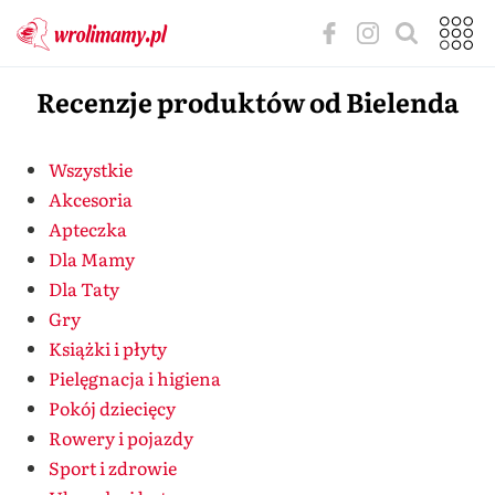
Recenzje produktów od Bielenda
Wszystkie
Akcesoria
Apteczka
Dla Mamy
Dla Taty
Gry
Książki i płyty
Pielęgnacja i higiena
Pokój dziecięcy
Rowery i pojazdy
Sport i zdrowie