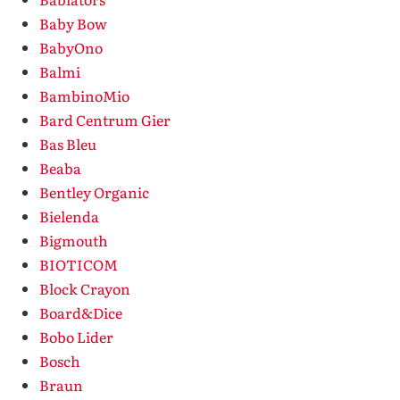
Baby Bow
BabyOno
Balmi
BambinoMio
Bard Centrum Gier
Bas Bleu
Beaba
Bentley Organic
Bielenda
Bigmouth
BIOTICOM
Block Crayon
Board&Dice
Bobo Lider
Bosch
Braun