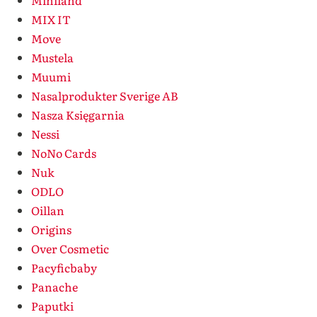
Miniland
MIX IT
Move
Mustela
Muumi
Nasalprodukter Sverige AB
Nasza Księgarnia
Nessi
NoNo Cards
Nuk
ODLO
Oillan
Origins
Over Cosmetic
Pacyficbaby
Panache
Paputki