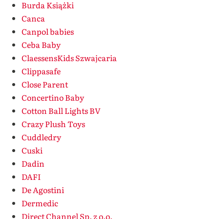
Burda Książki
Canca
Canpol babies
Ceba Baby
ClaessensKids Szwajcaria
Clippasafe
Close Parent
Concertino Baby
Cotton Ball Lights BV
Crazy Plush Toys
Cuddledry
Cuski
Dadin
DAFI
De Agostini
Dermedic
Direct Channel Sp. z o.o.