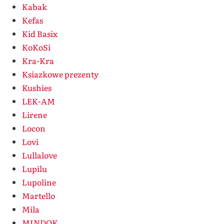
Kabak
Kefas
Kid Basix
KoKoSi
Kra-Kra
Ksiazkowe prezenty
Kushies
LEK-AM
Lirene
Locon
Lovi
Lullalove
Lupilu
Lupoline
Martello
Mila
MINDOK