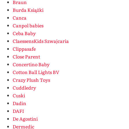
Braun
Burda Książki
Canca
Canpol babies
Ceba Baby
ClaessensKids Szwajcaria
Clippasafe
Close Parent
Concertino Baby
Cotton Ball Lights BV
Crazy Plush Toys
Cuddledry
Cuski
Dadin
DAFI
De Agostini
Dermedic