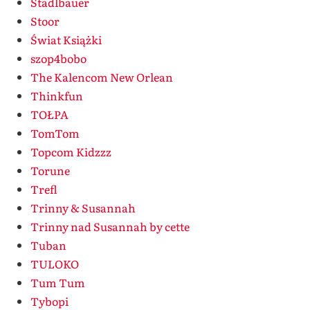
Stadlbauer
Stoor
Świat Książki
szop4bobo
The Kalencom New Orlean
Thinkfun
TOŁPA
TomTom
Topcom Kidzzz
Torune
Trefl
Trinny & Susannah
Trinny nad Susannah by cette
Tuban
TULOKO
Tum Tum
Tybopi