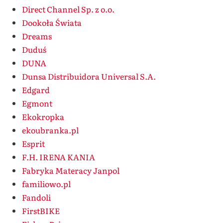
Direct Channel Sp. z o.o.
Dookoła Świata
Dreams
Duduś
DUNA
Dunsa Distribuidora Universal S.A.
Edgard
Egmont
Ekokropka
ekoubranka.pl
Esprit
F.H. IRENA KANIA
Fabryka Materacy Janpol
familiowo.pl
Fandoli
FirstBIKE