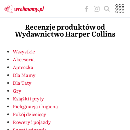
Recenzje produktów od
Wydawnictwo Harper Collins
Wszystkie
Akcesoria
Apteczka
Dla Mamy
Dla Taty
Gry
Książki i płyty
Pielęgnacja i higiena
Pokój dziecięcy
Rowery i pojazdy
Sport i zdrowie