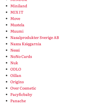
Miniland
MIX IT
Move
Mustela
Muumi
Nasalprodukter Sverige AB
Nasza Księgarnia
Nessi
NoNo Cards
Nuk
ODLO
Oillan
Origins
Over Cosmetic
Pacyficbaby
Panache