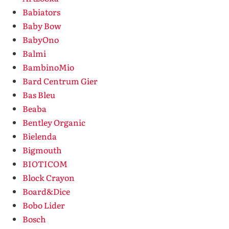
Babiators
Baby Bow
BabyOno
Balmi
BambinoMio
Bard Centrum Gier
Bas Bleu
Beaba
Bentley Organic
Bielenda
Bigmouth
BIOTICOM
Block Crayon
Board&Dice
Bobo Lider
Bosch