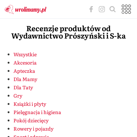
Recenzje produktów od
Wydawnictwo Prószyński i S-ka
Wszystkie
Akcesoria
Apteczka
Dla Mamy
Dla Taty
Gry
Książki i płyty
Pielęgnacja i higiena
Pokój dziecięcy
Rowery i pojazdy
Sport i zdrowie