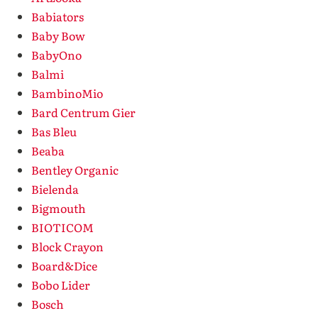
Babiators
Baby Bow
BabyOno
Balmi
BambinoMio
Bard Centrum Gier
Bas Bleu
Beaba
Bentley Organic
Bielenda
Bigmouth
BIOTICOM
Block Crayon
Board&Dice
Bobo Lider
Bosch