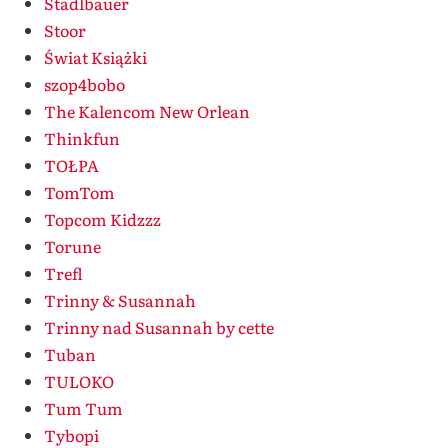
Stadlbauer
Stoor
Świat Książki
szop4bobo
The Kalencom New Orlean
Thinkfun
TOŁPA
TomTom
Topcom Kidzzz
Torune
Trefl
Trinny & Susannah
Trinny nad Susannah by cette
Tuban
TULOKO
Tum Tum
Tybopi