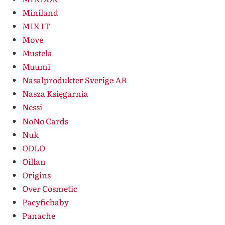
Miniland
MIX IT
Move
Mustela
Muumi
Nasalprodukter Sverige AB
Nasza Księgarnia
Nessi
NoNo Cards
Nuk
ODLO
Oillan
Origins
Over Cosmetic
Pacyficbaby
Panache