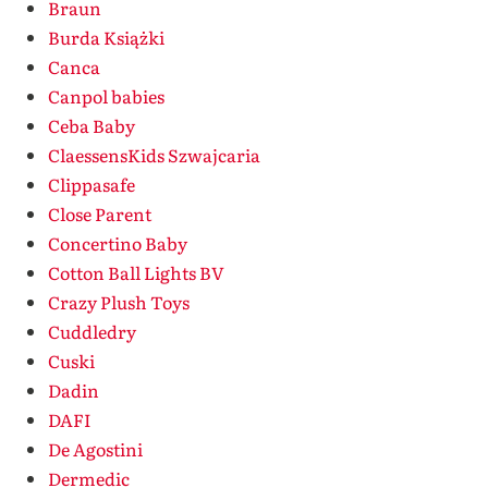
Braun
Burda Książki
Canca
Canpol babies
Ceba Baby
ClaessensKids Szwajcaria
Clippasafe
Close Parent
Concertino Baby
Cotton Ball Lights BV
Crazy Plush Toys
Cuddledry
Cuski
Dadin
DAFI
De Agostini
Dermedic