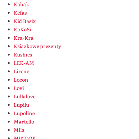
Kabak
Kefas
Kid Basix
KoKoSi
Kra-Kra
Ksiazkowe prezenty
Kushies
LEK-AM
Lirene
Locon
Lovi
Lullalove
Lupilu
Lupoline
Martello
Mila
MINDOK