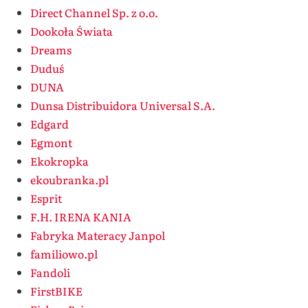
Direct Channel Sp. z o.o.
Dookoła Świata
Dreams
Duduś
DUNA
Dunsa Distribuidora Universal S.A.
Edgard
Egmont
Ekokropka
ekoubranka.pl
Esprit
F.H. IRENA KANIA
Fabryka Materacy Janpol
familiowo.pl
Fandoli
FirstBIKE