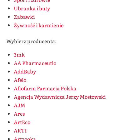
Ubranka i buty
Zabawki
Żywność i karmienie
Wybierz producenta:
3mk
AA Pharmaceutic
AddBaby
Afelo
Aflofarm Farmacja Polska
Agencja Wydawnicza Jerzy Mostowski
AJM
Ares
ArtEco
ARTI
Artzooka