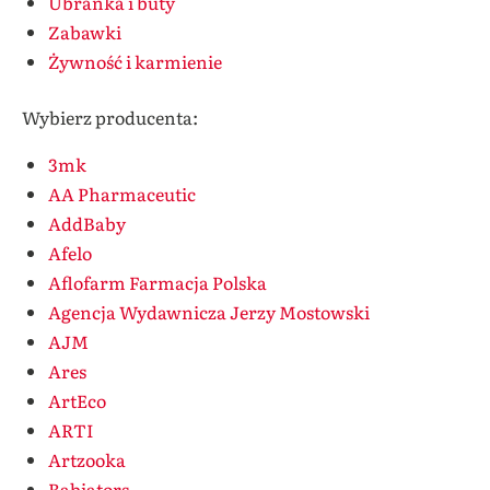
Ubranka i buty
Zabawki
Żywność i karmienie
Wybierz producenta:
3mk
AA Pharmaceutic
AddBaby
Afelo
Aflofarm Farmacja Polska
Agencja Wydawnicza Jerzy Mostowski
AJM
Ares
ArtEco
ARTI
Artzooka
Babiators