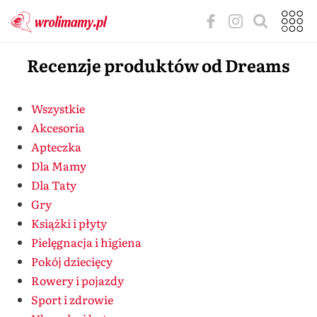
Recenzje produktów od Dreams
Wszystkie
Akcesoria
Apteczka
Dla Mamy
Dla Taty
Gry
Książki i płyty
Pielęgnacja i higiena
Pokój dziecięcy
Rowery i pojazdy
Sport i zdrowie