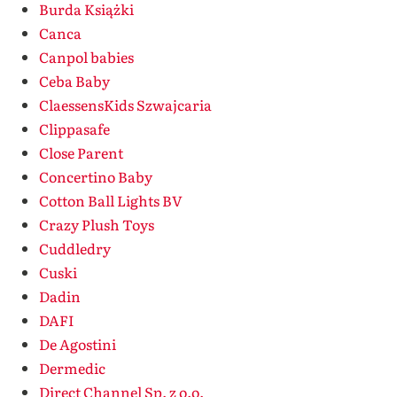
Burda Książki
Canca
Canpol babies
Ceba Baby
ClaessensKids Szwajcaria
Clippasafe
Close Parent
Concertino Baby
Cotton Ball Lights BV
Crazy Plush Toys
Cuddledry
Cuski
Dadin
DAFI
De Agostini
Dermedic
Direct Channel Sp. z o.o.