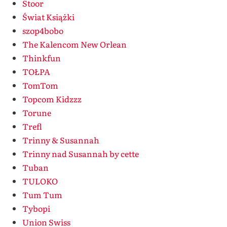
Stoor
Świat Książki
szop4bobo
The Kalencom New Orlean
Thinkfun
TOŁPA
TomTom
Topcom Kidzzz
Torune
Trefl
Trinny & Susannah
Trinny nad Susannah by cette
Tuban
TULOKO
Tum Tum
Tybopi
Union Swiss