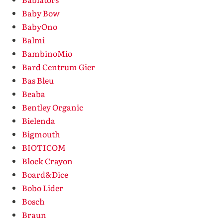
Baby Bow
BabyOno
Balmi
BambinoMio
Bard Centrum Gier
Bas Bleu
Beaba
Bentley Organic
Bielenda
Bigmouth
BIOTICOM
Block Crayon
Board&Dice
Bobo Lider
Bosch
Braun