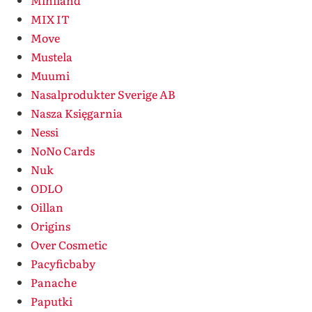
Miniland
MIX IT
Move
Mustela
Muumi
Nasalprodukter Sverige AB
Nasza Księgarnia
Nessi
NoNo Cards
Nuk
ODLO
Oillan
Origins
Over Cosmetic
Pacyficbaby
Panache
Paputki