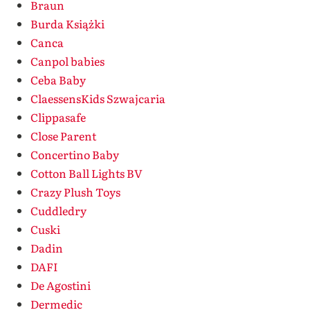
Braun
Burda Książki
Canca
Canpol babies
Ceba Baby
ClaessensKids Szwajcaria
Clippasafe
Close Parent
Concertino Baby
Cotton Ball Lights BV
Crazy Plush Toys
Cuddledry
Cuski
Dadin
DAFI
De Agostini
Dermedic