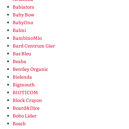
Babiators
Baby Bow
BabyOno
Balmi
BambinoMio
Bard Centrum Gier
Bas Bleu
Beaba
Bentley Organic
Bielenda
Bigmouth
BIOTICOM
Block Crayon
Board&Dice
Bobo Lider
Bosch