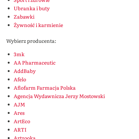
Ubranka i buty
Zabawki
Żywność i karmienie
Wybierz producenta:
3mk
AA Pharmaceutic
AddBaby
Afelo
Aflofarm Farmacja Polska
Agencja Wydawnicza Jerzy Mostowski
AJM
Ares
ArtEco
ARTI
Artzooka