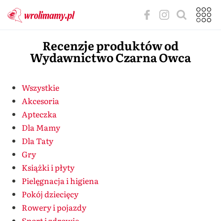
Recenzje produktów od
Wydawnictwo Czarna Owca
Wszystkie
Akcesoria
Apteczka
Dla Mamy
Dla Taty
Gry
Książki i płyty
Pielęgnacja i higiena
Pokój dziecięcy
Rowery i pojazdy
Sport i zdrowie