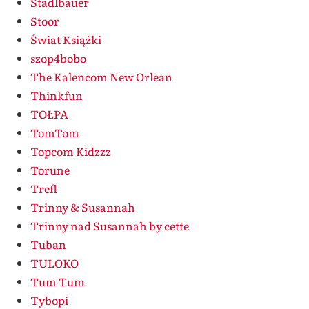
Stadlbauer
Stoor
Świat Książki
szop4bobo
The Kalencom New Orlean
Thinkfun
TOŁPA
TomTom
Topcom Kidzzz
Torune
Trefl
Trinny & Susannah
Trinny nad Susannah by cette
Tuban
TULOKO
Tum Tum
Tybopi