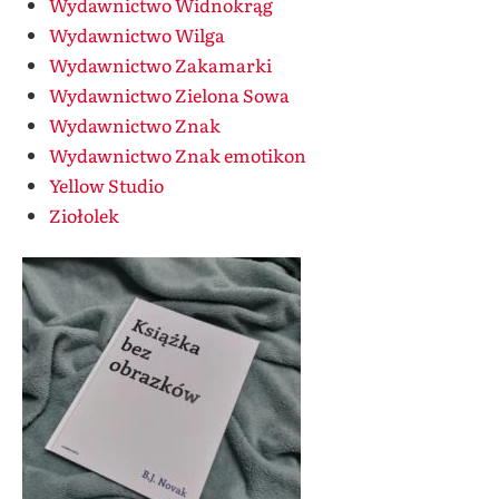
Wydawnictwo Widnokrąg
Wydawnictwo Wilga
Wydawnictwo Zakamarki
Wydawnictwo Zielona Sowa
Wydawnictwo Znak
Wydawnictwo Znak emotikon
Yellow Studio
Ziołolek