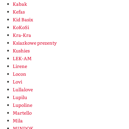
Kabak
Kefas
Kid Basix
KoKoSi
Kra-Kra
Ksiazkowe prezenty
Kushies
LEK-AM
Lirene
Locon
Lovi
Lullalove
Lupilu
Lupoline
Martello
Mila
MINDOK