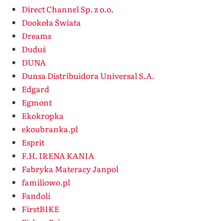
Direct Channel Sp. z o.o.
Dookoła Świata
Dreams
Duduś
DUNA
Dunsa Distribuidora Universal S.A.
Edgard
Egmont
Ekokropka
ekoubranka.pl
Esprit
F.H. IRENA KANIA
Fabryka Materacy Janpol
familiowo.pl
Fandoli
FirstBIKE