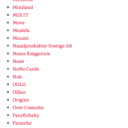
Miniland
MIX IT
Move
Mustela
Muumi
Nasalprodukter Sverige AB
Nasza Księgarnia
Nessi
NoNo Cards
Nuk
ODLO
Oillan
Origins
Over Cosmetic
Pacyficbaby
Panache