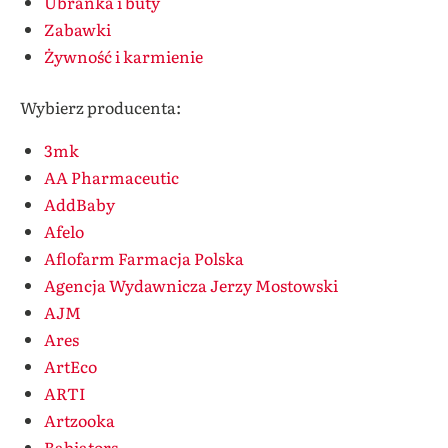
Ubranka i buty
Zabawki
Żywność i karmienie
Wybierz producenta:
3mk
AA Pharmaceutic
AddBaby
Afelo
Aflofarm Farmacja Polska
Agencja Wydawnicza Jerzy Mostowski
AJM
Ares
ArtEco
ARTI
Artzooka
Babiators