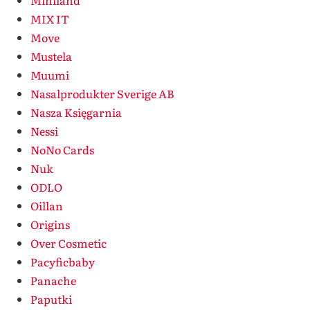
Miniland
MIX IT
Move
Mustela
Muumi
Nasalprodukter Sverige AB
Nasza Księgarnia
Nessi
NoNo Cards
Nuk
ODLO
Oillan
Origins
Over Cosmetic
Pacyficbaby
Panache
Paputki