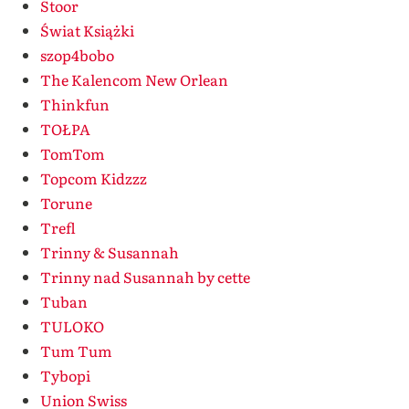
Stoor
Świat Książki
szop4bobo
The Kalencom New Orlean
Thinkfun
TOŁPA
TomTom
Topcom Kidzzz
Torune
Trefl
Trinny & Susannah
Trinny nad Susannah by cette
Tuban
TULOKO
Tum Tum
Tybopi
Union Swiss