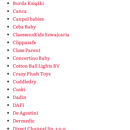
Burda Książki
Canca
Canpol babies
Ceba Baby
ClaessensKids Szwajcaria
Clippasafe
Close Parent
Concertino Baby
Cotton Ball Lights BV
Crazy Plush Toys
Cuddledry
Cuski
Dadin
DAFI
De Agostini
Dermedic
Direct Channel Sp. z o.o.