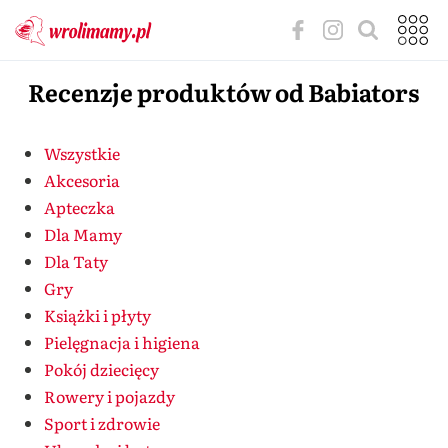
Recenzje produktów od Babiators
Wszystkie
Akcesoria
Apteczka
Dla Mamy
Dla Taty
Gry
Książki i płyty
Pielęgnacja i higiena
Pokój dziecięcy
Rowery i pojazdy
Sport i zdrowie