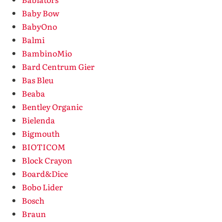
Baby Bow
BabyOno
Balmi
BambinoMio
Bard Centrum Gier
Bas Bleu
Beaba
Bentley Organic
Bielenda
Bigmouth
BIOTICOM
Block Crayon
Board&Dice
Bobo Lider
Bosch
Braun