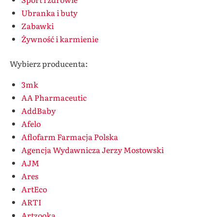
Ubranka i buty
Zabawki
Żywność i karmienie
Wybierz producenta:
3mk
AA Pharmaceutic
AddBaby
Afelo
Aflofarm Farmacja Polska
Agencja Wydawnicza Jerzy Mostowski
AJM
Ares
ArtEco
ARTI
Artzooka