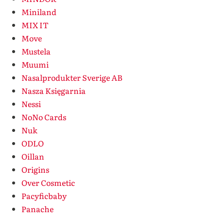
Miniland
MIX IT
Move
Mustela
Muumi
Nasalprodukter Sverige AB
Nasza Księgarnia
Nessi
NoNo Cards
Nuk
ODLO
Oillan
Origins
Over Cosmetic
Pacyficbaby
Panache