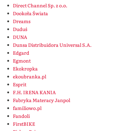
Direct Channel Sp. z o.o.
Dookoła Świata
Dreams
Duduś
DUNA
Dunsa Distribuidora Universal S.A.
Edgard
Egmont
Ekokropka
ekoubranka.pl
Esprit
F.H. IRENA KANIA
Fabryka Materacy Janpol
familiowo.pl
Fandoli
FirstBIKE