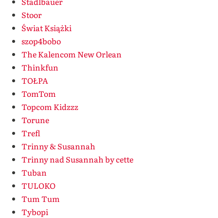
Stadlbauer
Stoor
Świat Książki
szop4bobo
The Kalencom New Orlean
Thinkfun
TOŁPA
TomTom
Topcom Kidzzz
Torune
Trefl
Trinny & Susannah
Trinny nad Susannah by cette
Tuban
TULOKO
Tum Tum
Tybopi