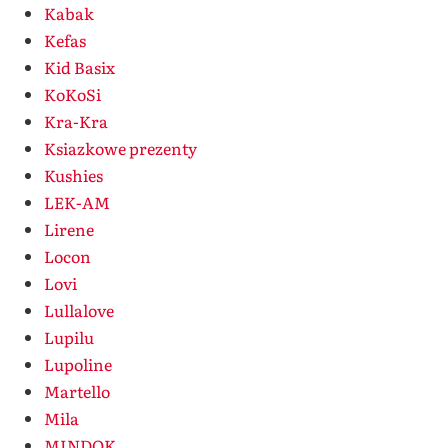
Kabak
Kefas
Kid Basix
KoKoSi
Kra-Kra
Ksiazkowe prezenty
Kushies
LEK-AM
Lirene
Locon
Lovi
Lullalove
Lupilu
Lupoline
Martello
Mila
MINDOK