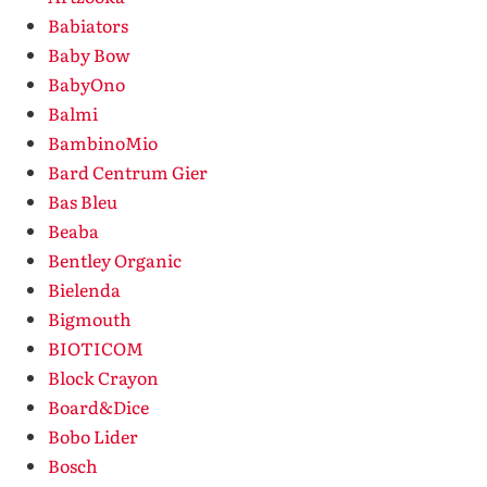
Babiators
Baby Bow
BabyOno
Balmi
BambinoMio
Bard Centrum Gier
Bas Bleu
Beaba
Bentley Organic
Bielenda
Bigmouth
BIOTICOM
Block Crayon
Board&Dice
Bobo Lider
Bosch