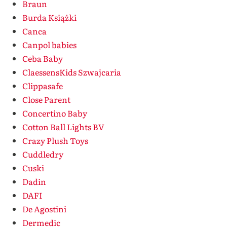
Braun
Burda Książki
Canca
Canpol babies
Ceba Baby
ClaessensKids Szwajcaria
Clippasafe
Close Parent
Concertino Baby
Cotton Ball Lights BV
Crazy Plush Toys
Cuddledry
Cuski
Dadin
DAFI
De Agostini
Dermedic