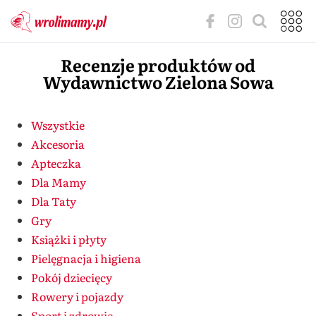
Recenzje produktów od
Wydawnictwo Zielona Sowa
Wszystkie
Akcesoria
Apteczka
Dla Mamy
Dla Taty
Gry
Książki i płyty
Pielęgnacja i higiena
Pokój dziecięcy
Rowery i pojazdy
Sport i zdrowie