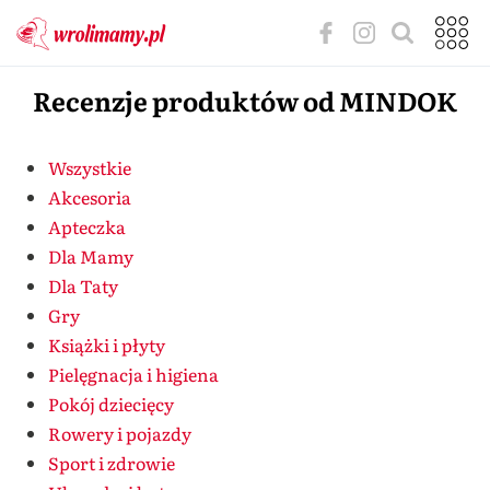
Recenzje produktów od MINDOK
Wszystkie
Akcesoria
Apteczka
Dla Mamy
Dla Taty
Gry
Książki i płyty
Pielęgnacja i higiena
Pokój dziecięcy
Rowery i pojazdy
Sport i zdrowie