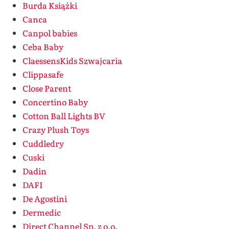
Burda Książki
Canca
Canpol babies
Ceba Baby
ClaessensKids Szwajcaria
Clippasafe
Close Parent
Concertino Baby
Cotton Ball Lights BV
Crazy Plush Toys
Cuddledry
Cuski
Dadin
DAFI
De Agostini
Dermedic
Direct Channel Sp. z o.o.