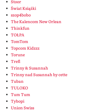
Stoor
Świat Książki
szop4bobo
The Kalencom New Orlean
Thinkfun
TOŁPA
TomTom
Topcom Kidzzz
Torune
Trefl
Trinny & Susannah
Trinny nad Susannah by cette
Tuban
TULOKO
Tum Tum
Tybopi
Union Swiss