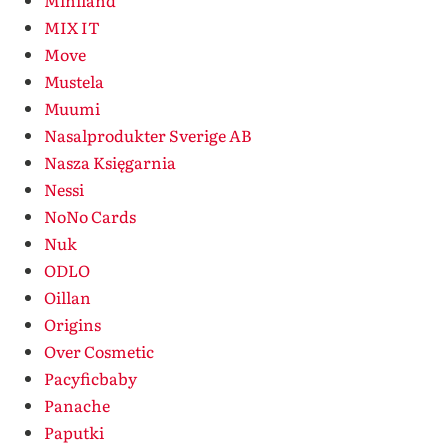
Miniland
MIX IT
Move
Mustela
Muumi
Nasalprodukter Sverige AB
Nasza Księgarnia
Nessi
NoNo Cards
Nuk
ODLO
Oillan
Origins
Over Cosmetic
Pacyficbaby
Panache
Paputki