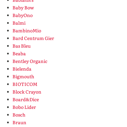
Baby Bow
BabyOno
Balmi
BambinoMio
Bard Centrum Gier
Bas Bleu
Beaba
Bentley Organic
Bielenda
Bigmouth
BIOTICOM
Block Crayon
Board&Dice
Bobo Lider
Bosch
Braun