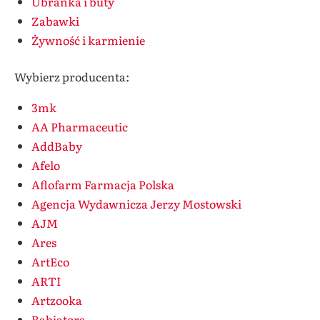
Ubranka i buty
Zabawki
Żywność i karmienie
Wybierz producenta:
3mk
AA Pharmaceutic
AddBaby
Afelo
Aflofarm Farmacja Polska
Agencja Wydawnicza Jerzy Mostowski
AJM
Ares
ArtEco
ARTI
Artzooka
Babiators