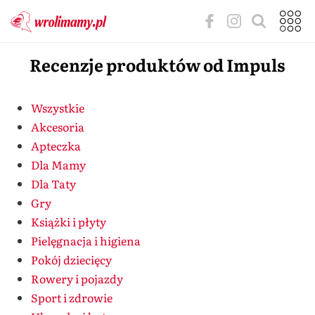
Recenzje produktów od Impuls
Wszystkie
Akcesoria
Apteczka
Dla Mamy
Dla Taty
Gry
Książki i płyty
Pielęgnacja i higiena
Pokój dziecięcy
Rowery i pojazdy
Sport i zdrowie