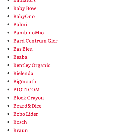
Baby Bow
BabyOno
Balmi
BambinoMio
Bard Centrum Gier
Bas Bleu
Beaba
Bentley Organic
Bielenda
Bigmouth
BIOTICOM
Block Crayon
Board&Dice
Bobo Lider
Bosch
Braun