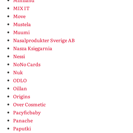
Miniland
MIX IT
Move
Mustela
Muumi
Nasalprodukter Sverige AB
Nasza Księgarnia
Nessi
NoNo Cards
Nuk
ODLO
Oillan
Origins
Over Cosmetic
Pacyficbaby
Panache
Paputki