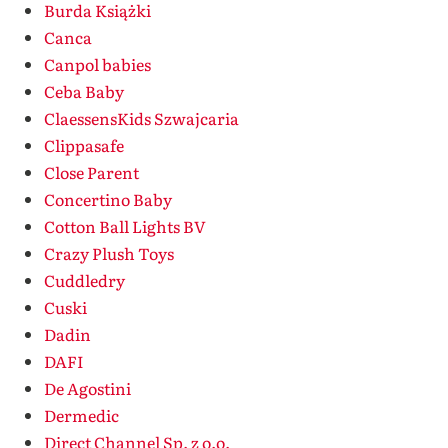
Burda Książki
Canca
Canpol babies
Ceba Baby
ClaessensKids Szwajcaria
Clippasafe
Close Parent
Concertino Baby
Cotton Ball Lights BV
Crazy Plush Toys
Cuddledry
Cuski
Dadin
DAFI
De Agostini
Dermedic
Direct Channel Sp. z o.o.