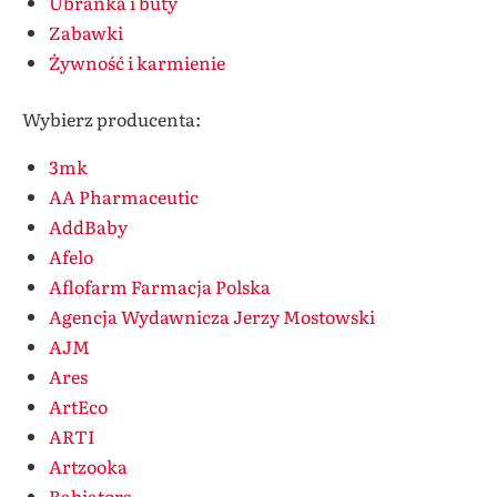
Ubranka i buty
Zabawki
Żywność i karmienie
Wybierz producenta:
3mk
AA Pharmaceutic
AddBaby
Afelo
Aflofarm Farmacja Polska
Agencja Wydawnicza Jerzy Mostowski
AJM
Ares
ArtEco
ARTI
Artzooka
Babiators