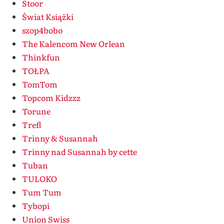
Stoor
Świat Książki
szop4bobo
The Kalencom New Orlean
Thinkfun
TOŁPA
TomTom
Topcom Kidzzz
Torune
Trefl
Trinny & Susannah
Trinny nad Susannah by cette
Tuban
TULOKO
Tum Tum
Tybopi
Union Swiss