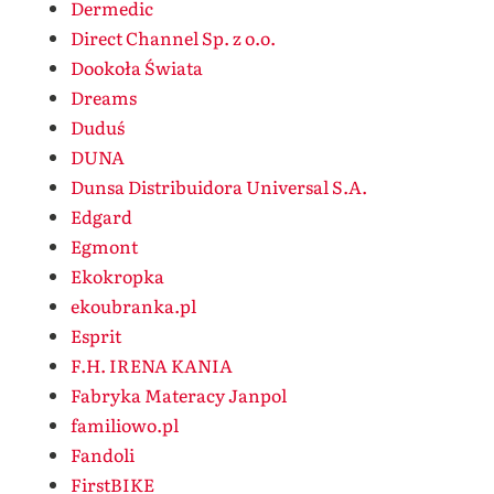
Dermedic
Direct Channel Sp. z o.o.
Dookoła Świata
Dreams
Duduś
DUNA
Dunsa Distribuidora Universal S.A.
Edgard
Egmont
Ekokropka
ekoubranka.pl
Esprit
F.H. IRENA KANIA
Fabryka Materacy Janpol
familiowo.pl
Fandoli
FirstBIKE