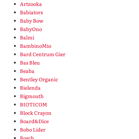
Artzooka
Babiators
Baby Bow
BabyOno
Balmi
BambinoMio
Bard Centrum Gier
Bas Bleu
Beaba
Bentley Organic
Bielenda
Bigmouth
BIOTICOM
Block Crayon
Board&Dice
Bobo Lider
Bosch