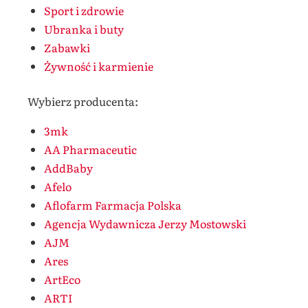
Sport i zdrowie
Ubranka i buty
Zabawki
Żywność i karmienie
Wybierz producenta:
3mk
AA Pharmaceutic
AddBaby
Afelo
Aflofarm Farmacja Polska
Agencja Wydawnicza Jerzy Mostowski
AJM
Ares
ArtEco
ARTI