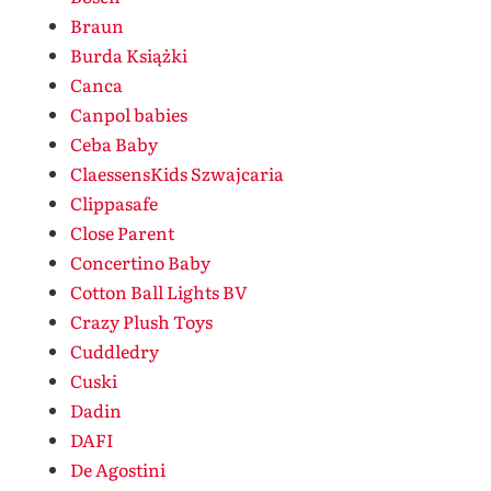
Braun
Burda Książki
Canca
Canpol babies
Ceba Baby
ClaessensKids Szwajcaria
Clippasafe
Close Parent
Concertino Baby
Cotton Ball Lights BV
Crazy Plush Toys
Cuddledry
Cuski
Dadin
DAFI
De Agostini