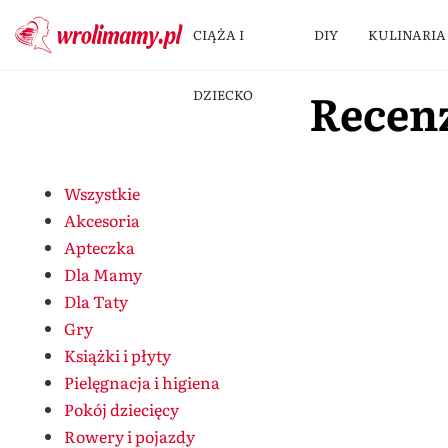
CIĄŻA I
DIY
KULINARIA
Recen
DZIECKO
Wszystkie
Akcesoria
Apteczka
Dla Mamy
Dla Taty
Gry
Książki i płyty
Pielęgnacja i higiena
Pokój dziecięcy
Rowery i pojazdy