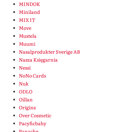
MINDOK
Miniland
MIX IT
Move
Mustela
Muumi
Nasalprodukter Sverige AB
Nasza Księgarnia
Nessi
NoNo Cards
Nuk
ODLO
Oillan
Origins
Over Cosmetic
Pacyficbaby
Panache