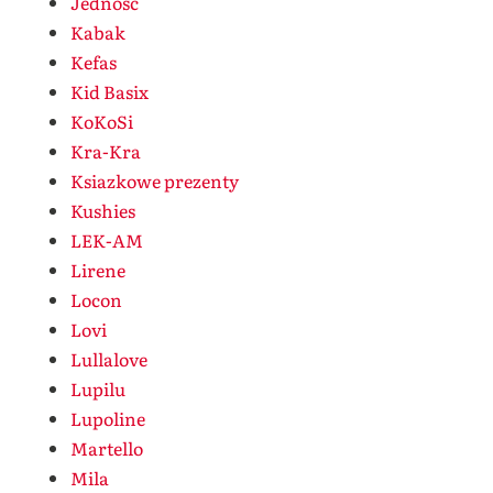
Jedność
Kabak
Kefas
Kid Basix
KoKoSi
Kra-Kra
Ksiazkowe prezenty
Kushies
LEK-AM
Lirene
Locon
Lovi
Lullalove
Lupilu
Lupoline
Martello
Mila