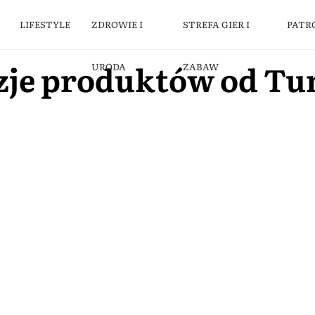
LIFESTYLE
ZDROWIE I
STREFA GIER I
PATR
zje produktów od T
URODA
ZABAW