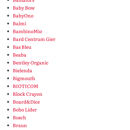
Baby Bow
BabyOno
Balmi
BambinoMio
Bard Centrum Gier
Bas Bleu
Beaba
Bentley Organic
Bielenda
Bigmouth
BIOTICOM
Block Crayon
Board&Dice
Bobo Lider
Bosch
Braun