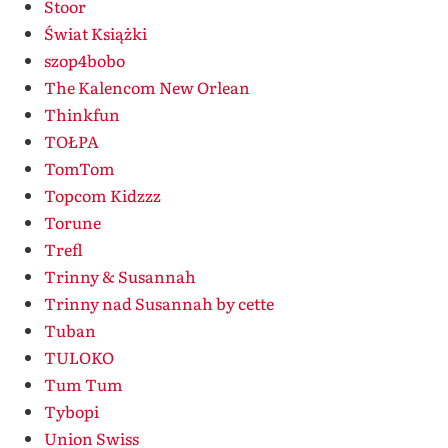
Stoor
Świat Książki
szop4bobo
The Kalencom New Orlean
Thinkfun
TOŁPA
TomTom
Topcom Kidzzz
Torune
Trefl
Trinny & Susannah
Trinny nad Susannah by cette
Tuban
TULOKO
Tum Tum
Tybopi
Union Swiss