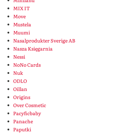
Miniland
MIX IT
Move
Mustela
Muumi
Nasalprodukter Sverige AB
Nasza Księgarnia
Nessi
NoNo Cards
Nuk
ODLO
Oillan
Origins
Over Cosmetic
Pacyficbaby
Panache
Paputki