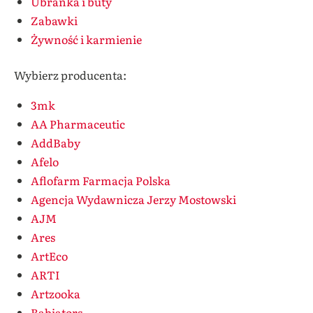
Ubranka i buty
Zabawki
Żywność i karmienie
Wybierz producenta:
3mk
AA Pharmaceutic
AddBaby
Afelo
Aflofarm Farmacja Polska
Agencja Wydawnicza Jerzy Mostowski
AJM
Ares
ArtEco
ARTI
Artzooka
Babiators