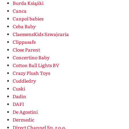
Burda Książki
Canca
Canpol babies
Ceba Baby
ClaessensKids Szwajcaria
Clippasafe
Close Parent
Concertino Baby
Cotton Ball Lights BV
Crazy Plush Toys
Cuddledry
Cuski
Dadin
DAFI
De Agostini
Dermedic
Direct Channel Sp. z o.o.