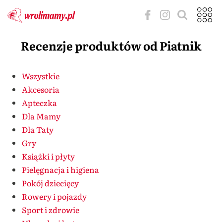
Recenzje produktów od Piatnik
Wszystkie
Akcesoria
Apteczka
Dla Mamy
Dla Taty
Gry
Książki i płyty
Pielęgnacja i higiena
Pokój dziecięcy
Rowery i pojazdy
Sport i zdrowie