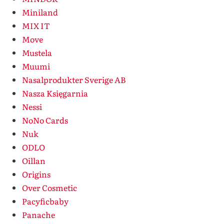
Miniland
MIX IT
Move
Mustela
Muumi
Nasalprodukter Sverige AB
Nasza Księgarnia
Nessi
NoNo Cards
Nuk
ODLO
Oillan
Origins
Over Cosmetic
Pacyficbaby
Panache