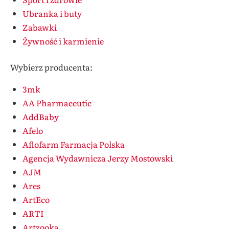
Ubranka i buty
Zabawki
Żywność i karmienie
Wybierz producenta:
3mk
AA Pharmaceutic
AddBaby
Afelo
Aflofarm Farmacja Polska
Agencja Wydawnicza Jerzy Mostowski
AJM
Ares
ArtEco
ARTI
Artzooka