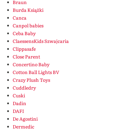
Braun
Burda Książki
Canca
Canpol babies
Ceba Baby
ClaessensKids Szwajcaria
Clippasafe
Close Parent
Concertino Baby
Cotton Ball Lights BV
Crazy Plush Toys
Cuddledry
Cuski
Dadin
DAFI
De Agostini
Dermedic