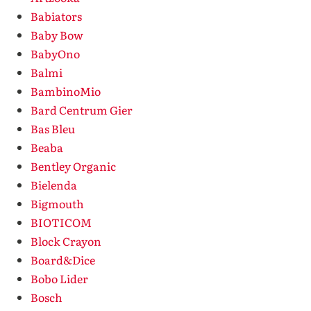
Babiators
Baby Bow
BabyOno
Balmi
BambinoMio
Bard Centrum Gier
Bas Bleu
Beaba
Bentley Organic
Bielenda
Bigmouth
BIOTICOM
Block Crayon
Board&Dice
Bobo Lider
Bosch