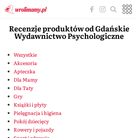
Recenzje produktów od Gdańskie
Wydawnictwo Psychologiczne
Wszystkie
Akcesoria
Apteczka
Dla Mamy
Dla Taty
Gry
Książki i płyty
Pielęgnacja i higiena
Pokój dziecięcy
Rowery i pojazdy
Sport i zdrowie