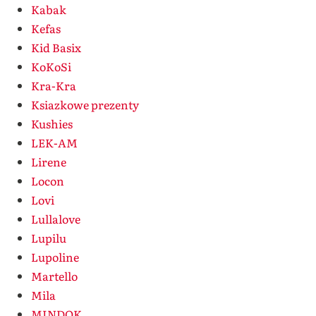
Kabak
Kefas
Kid Basix
KoKoSi
Kra-Kra
Ksiazkowe prezenty
Kushies
LEK-AM
Lirene
Locon
Lovi
Lullalove
Lupilu
Lupoline
Martello
Mila
MINDOK