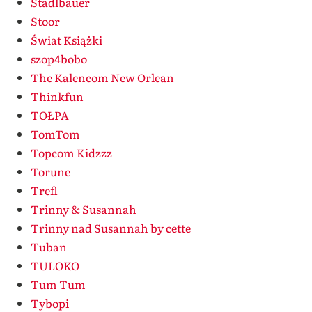
Stadlbauer
Stoor
Świat Książki
szop4bobo
The Kalencom New Orlean
Thinkfun
TOŁPA
TomTom
Topcom Kidzzz
Torune
Trefl
Trinny & Susannah
Trinny nad Susannah by cette
Tuban
TULOKO
Tum Tum
Tybopi