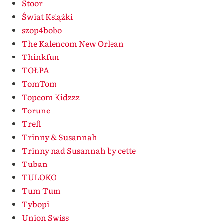
Stoor
Świat Książki
szop4bobo
The Kalencom New Orlean
Thinkfun
TOŁPA
TomTom
Topcom Kidzzz
Torune
Trefl
Trinny & Susannah
Trinny nad Susannah by cette
Tuban
TULOKO
Tum Tum
Tybopi
Union Swiss