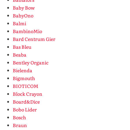
Baby Bow
BabyOno
Balmi
BambinoMio
Bard Centrum Gier
Bas Bleu
Beaba
Bentley Organic
Bielenda
Bigmouth
BIOTICOM
Block Crayon
Board&Dice
Bobo Lider
Bosch
Braun