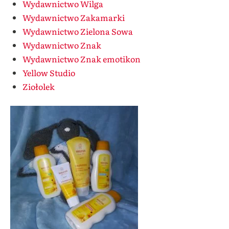
Wydawnictwo Wilga
Wydawnictwo Zakamarki
Wydawnictwo Zielona Sowa
Wydawnictwo Znak
Wydawnictwo Znak emotikon
Yellow Studio
Ziołolek