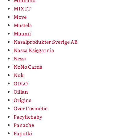
Miniland
MIX IT
Move
Mustela
Muumi
Nasalprodukter Sverige AB
Nasza Księgarnia
Nessi
NoNo Cards
Nuk
ODLO
Oillan
Origins
Over Cosmetic
Pacyficbaby
Panache
Paputki