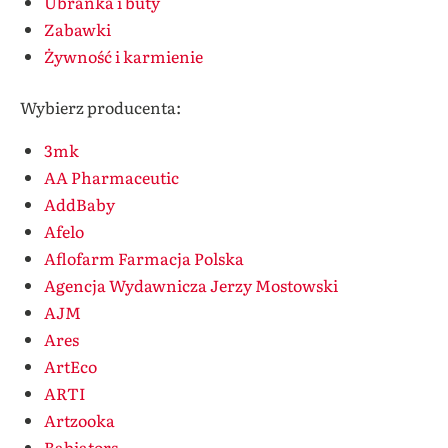
Ubranka i buty
Zabawki
Żywność i karmienie
Wybierz producenta:
3mk
AA Pharmaceutic
AddBaby
Afelo
Aflofarm Farmacja Polska
Agencja Wydawnicza Jerzy Mostowski
AJM
Ares
ArtEco
ARTI
Artzooka
Babiators