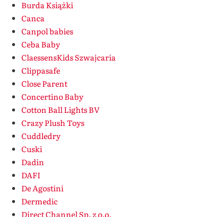
Burda Książki
Canca
Canpol babies
Ceba Baby
ClaessensKids Szwajcaria
Clippasafe
Close Parent
Concertino Baby
Cotton Ball Lights BV
Crazy Plush Toys
Cuddledry
Cuski
Dadin
DAFI
De Agostini
Dermedic
Direct Channel Sp. z o.o.