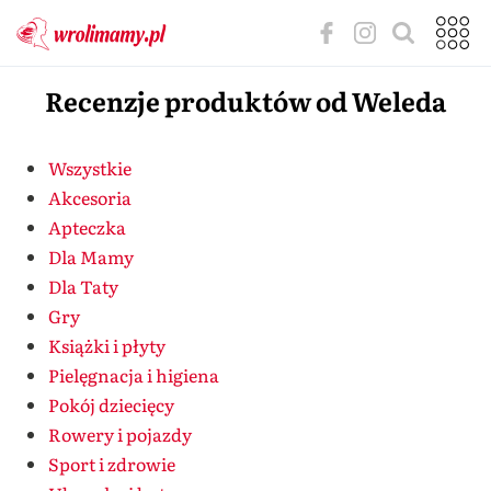
Recenzje produktów od Weleda
Wszystkie
Akcesoria
Apteczka
Dla Mamy
Dla Taty
Gry
Książki i płyty
Pielęgnacja i higiena
Pokój dziecięcy
Rowery i pojazdy
Sport i zdrowie