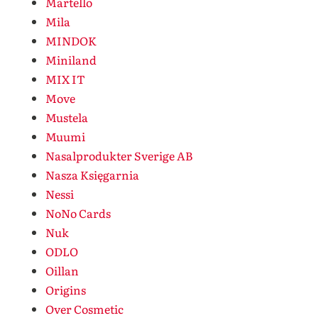
Martello
Mila
MINDOK
Miniland
MIX IT
Move
Mustela
Muumi
Nasalprodukter Sverige AB
Nasza Księgarnia
Nessi
NoNo Cards
Nuk
ODLO
Oillan
Origins
Over Cosmetic