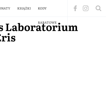
ONATY
KSIĄŻKI
KODY
s Laboratorium
RABATOWE
ris