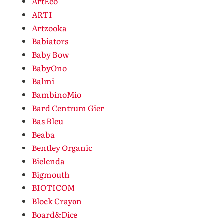
ArtEco
ARTI
Artzooka
Babiators
Baby Bow
BabyOno
Balmi
BambinoMio
Bard Centrum Gier
Bas Bleu
Beaba
Bentley Organic
Bielenda
Bigmouth
BIOTICOM
Block Crayon
Board&Dice