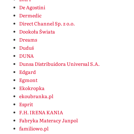
De Agostini
Dermedic
Direct Channel Sp. z o.o.
Dookoła Świata
Dreams
Duduś
DUNA
Dunsa Distribuidora Universal S.A.
Edgard
Egmont
Ekokropka
ekoubranka.pl
Esprit
F.H. IRENA KANIA
Fabryka Materacy Janpol
familiowo.pl