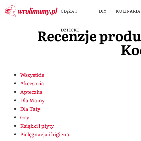
CIĄŻA I
DIY
KULINARIA
Recenzje prod
DZIECKO
Ko
Wszystkie
Akcesoria
Apteczka
Dla Mamy
Dla Taty
Gry
Książki i płyty
Pielęgnacja i higiena