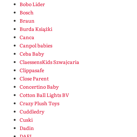
Bobo Lider
Bosch
Braun
Burda Książki
Canca
Canpol babies
Ceba Baby
ClaessensKids Szwajcaria
Clippasafe
Close Parent
Concertino Baby
Cotton Ball Lights BV
Crazy Plush Toys
Cuddledry
Cuski
Dadin
DAFI