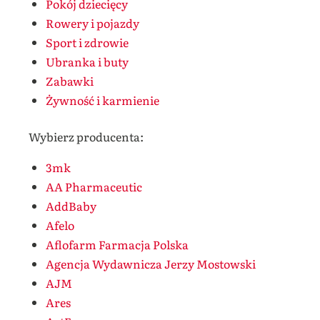
Pokój dziecięcy
Rowery i pojazdy
Sport i zdrowie
Ubranka i buty
Zabawki
Żywność i karmienie
Wybierz producenta:
3mk
AA Pharmaceutic
AddBaby
Afelo
Aflofarm Farmacja Polska
Agencja Wydawnicza Jerzy Mostowski
AJM
Ares