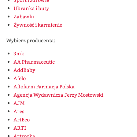
Ubranka i buty
Zabawki
Żywność i karmienie
Wybierz producenta:
3mk
AA Pharmaceutic
AddBaby
Afelo
Aflofarm Farmacja Polska
Agencja Wydawnicza Jerzy Mostowski
AJM
Ares
ArtEco
ARTI
Artzooka