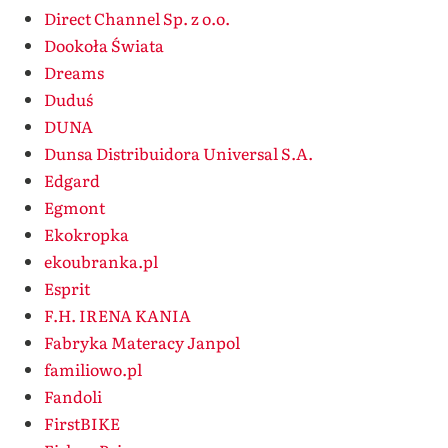
Direct Channel Sp. z o.o.
Dookoła Świata
Dreams
Duduś
DUNA
Dunsa Distribuidora Universal S.A.
Edgard
Egmont
Ekokropka
ekoubranka.pl
Esprit
F.H. IRENA KANIA
Fabryka Materacy Janpol
familiowo.pl
Fandoli
FirstBIKE