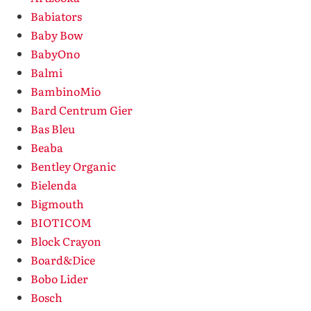
Babiators
Baby Bow
BabyOno
Balmi
BambinoMio
Bard Centrum Gier
Bas Bleu
Beaba
Bentley Organic
Bielenda
Bigmouth
BIOTICOM
Block Crayon
Board&Dice
Bobo Lider
Bosch