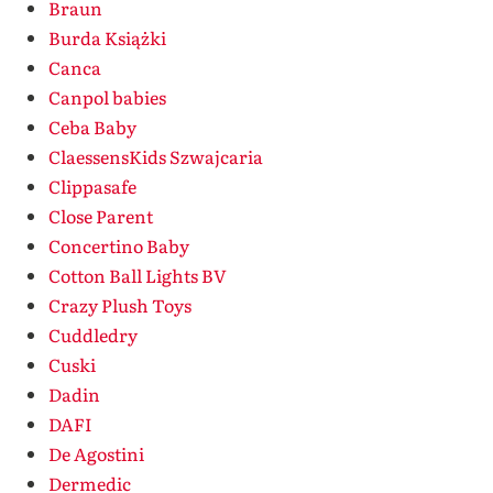
Braun
Burda Książki
Canca
Canpol babies
Ceba Baby
ClaessensKids Szwajcaria
Clippasafe
Close Parent
Concertino Baby
Cotton Ball Lights BV
Crazy Plush Toys
Cuddledry
Cuski
Dadin
DAFI
De Agostini
Dermedic