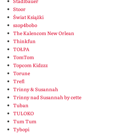
Stadlbauer
Stoor
Świat Książki
szop4bobo
The Kalencom New Orlean
Thinkfun
TOŁPA
TomTom
Topcom Kidzzz
Torune
Trefl
Trinny & Susannah
Trinny nad Susannah by cette
Tuban
TULOKO
Tum Tum
Tybopi