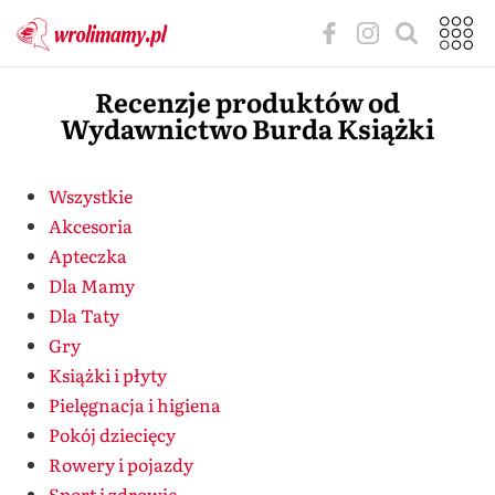
Recenzje produktów od
Wydawnictwo Burda Książki
Wszystkie
Akcesoria
Apteczka
Dla Mamy
Dla Taty
Gry
Książki i płyty
Pielęgnacja i higiena
Pokój dziecięcy
Rowery i pojazdy
Sport i zdrowie