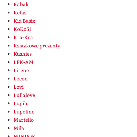
Kabak
Kefas
Kid Basix
KoKoSi
Kra-Kra
Ksiazkowe prezenty
Kushies
LEK-AM
Lirene
Locon
Lovi
Lullalove
Lupilu
Lupoline
Martello
Mila
MINDOK