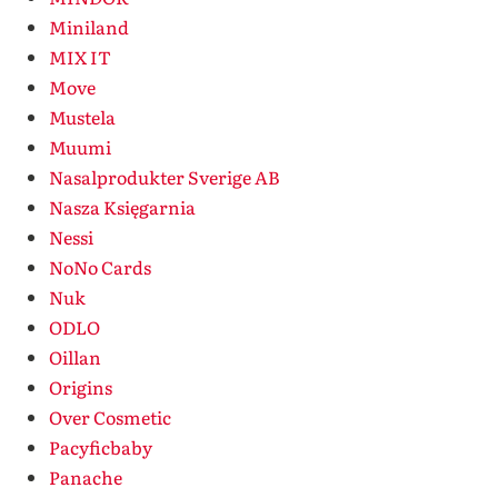
Miniland
MIX IT
Move
Mustela
Muumi
Nasalprodukter Sverige AB
Nasza Księgarnia
Nessi
NoNo Cards
Nuk
ODLO
Oillan
Origins
Over Cosmetic
Pacyficbaby
Panache