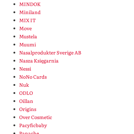
MINDOK
Miniland
MIX IT
Move
Mustela
Muumi
Nasalprodukter Sverige AB
Nasza Księgarnia
Nessi
NoNo Cards
Nuk
ODLO
Oillan
Origins
Over Cosmetic
Pacyficbaby
Panache