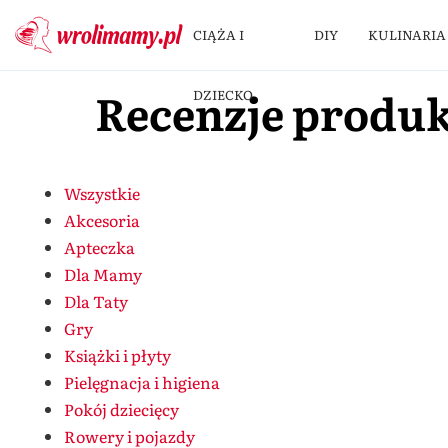
CIĄŻA I
DIY
KULINARIA
Recenzje produ
DZIECKO
Wszystkie
Akcesoria
Apteczka
Dla Mamy
Dla Taty
Gry
Książki i płyty
Pielęgnacja i higiena
Pokój dziecięcy
Rowery i pojazdy