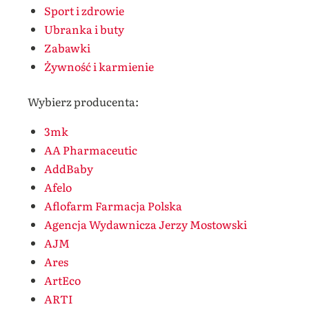
Sport i zdrowie
Ubranka i buty
Zabawki
Żywność i karmienie
Wybierz producenta:
3mk
AA Pharmaceutic
AddBaby
Afelo
Aflofarm Farmacja Polska
Agencja Wydawnicza Jerzy Mostowski
AJM
Ares
ArtEco
ARTI