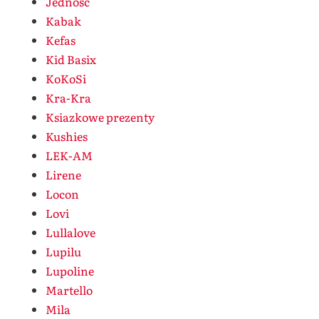
Jedność
Kabak
Kefas
Kid Basix
KoKoSi
Kra-Kra
Ksiazkowe prezenty
Kushies
LEK-AM
Lirene
Locon
Lovi
Lullalove
Lupilu
Lupoline
Martello
Mila