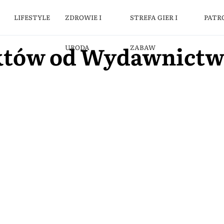
LIFESTYLE
ZDROWIE I
STREFA GIER I
PATR
któw od Wydawnictw
URODA
ZABAW