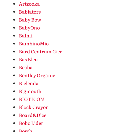
Artzooka
Babiators
Baby Bow
BabyOno
Balmi
BambinoMio
Bard Centrum Gier
Bas Bleu
Beaba
Bentley Organic
Bielenda
Bigmouth
BIOTICOM
Block Crayon
Board&Dice
Bobo Lider
Bosch