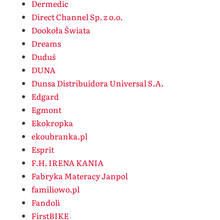
Dermedic
Direct Channel Sp. z o.o.
Dookoła Świata
Dreams
Duduś
DUNA
Dunsa Distribuidora Universal S.A.
Edgard
Egmont
Ekokropka
ekoubranka.pl
Esprit
F.H. IRENA KANIA
Fabryka Materacy Janpol
familiowo.pl
Fandoli
FirstBIKE