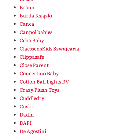
Braun
Burda Książki
Canca
Canpol babies
Ceba Baby
ClaessensKids Szwajcaria
Clippasafe
Close Parent
Concertino Baby
Cotton Ball Lights BV
Crazy Plush Toys
Cuddledry
Cuski
Dadin
DAFI
De Agostini