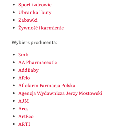
Sport i zdrowie
Ubranka i buty
Zabawki
Żywność i karmienie
Wybierz producenta:
3mk
AA Pharmaceutic
AddBaby
Afelo
Aflofarm Farmacja Polska
Agencja Wydawnicza Jerzy Mostowski
AJM
Ares
ArtEco
ARTI