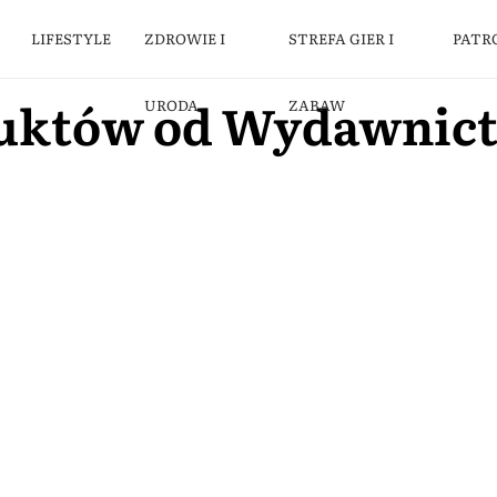
LIFESTYLE
ZDROWIE I
STREFA GIER I
PATR
duktów od Wydawnict
URODA
ZABAW