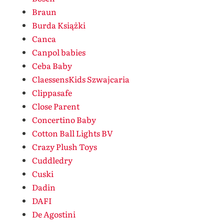
Braun
Burda Książki
Canca
Canpol babies
Ceba Baby
ClaessensKids Szwajcaria
Clippasafe
Close Parent
Concertino Baby
Cotton Ball Lights BV
Crazy Plush Toys
Cuddledry
Cuski
Dadin
DAFI
De Agostini