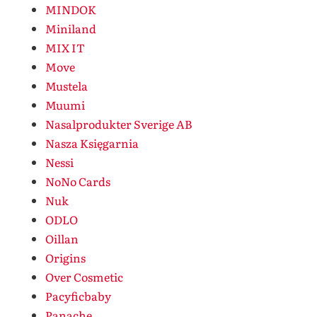
MINDOK
Miniland
MIX IT
Move
Mustela
Muumi
Nasalprodukter Sverige AB
Nasza Księgarnia
Nessi
NoNo Cards
Nuk
ODLO
Oillan
Origins
Over Cosmetic
Pacyficbaby
Panache