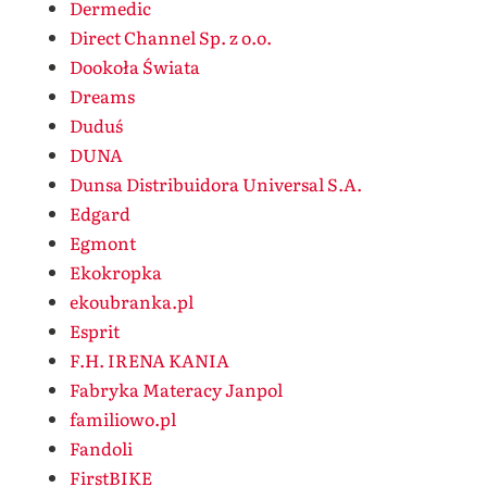
Dermedic
Direct Channel Sp. z o.o.
Dookoła Świata
Dreams
Duduś
DUNA
Dunsa Distribuidora Universal S.A.
Edgard
Egmont
Ekokropka
ekoubranka.pl
Esprit
F.H. IRENA KANIA
Fabryka Materacy Janpol
familiowo.pl
Fandoli
FirstBIKE