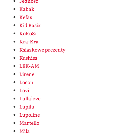
Jedność
Kabak
Kefas
Kid Basix
KoKoSi
Kra-Kra
Ksiazkowe prezenty
Kushies
LEK-AM
Lirene
Locon
Lovi
Lullalove
Lupilu
Lupoline
Martello
Mila