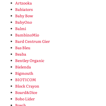
Artzooka
Babiators
Baby Bow
BabyOno
Balmi
BambinoMio
Bard Centrum Gier
Bas Bleu
Beaba
Bentley Organic
Bielenda
Bigmouth
BIOTICOM
Block Crayon
Board&Dice
Bobo Lider
Bosch