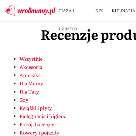
CIĄŻA I
DIY
KULINARIA
Recenzje pro
DZIECKO
Wszystkie
Akcesoria
Apteczka
Dla Mamy
Dla Taty
Gry
Książki i płyty
Pielęgnacja i higiena
Pokój dziecięcy
Rowery i pojazdy